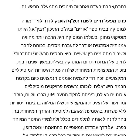
רחבה,אהבת האדם ואחריות חינוכית מהמעלה הראשונה.
פרס מפעל חיים לשנת תש"ף הוענק לדוד לוי –
מורה
למוסיקה בבית ספר "אורים" וביה"ס התיכון "רבין",על היותו
מוסיקאי מחונן. בעולמו המוסיקה היא הרבה יותר מחוויה
אמנותית אסתטית או דרך להעברת מסרים, בכוחה לחבר
ולשבור מחסומים בין אישיים והיא הבסיס הראשוני והתרבותי
לחיים.על הנחלת תחום המוסיקה באילת במשך שנים רבות.
בזכות המקצועיות המיוחדת שלו והענקת היסודות המוסיקליים
המקצועיים, זכה דוד להצמיח אומנים הנמצאים כיום בקדמת
הבמה הישראלית. לזכותו נרשמים פרויקטים מוסיקליים
איכותיים באילת, ביניהם להקת הנוער 059, מרכז ווליום, בוקר
זמר ועוד. על האיכות והמקצועיות שלו המלווה ברצינות ויסודיות
ללא פשרות, בהטמעת האהבה למוסיקה והדרך המיוחדת בה
בחר להנחיל אותה לתלמידים בכלל ולתלמידי החינוך המיוחד
בפרט. על דרך עבודתו המאופיינת בהתאמה יוצאת דופן,
המאפשרת למצוא את הייחודיות בכל תלמיד ותלמיד. על