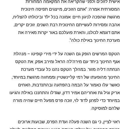
אישית לזוכים ולפני שהקריאה את המקאמה המחורזת
המסורתית אמרה: "אתם הזוכים, מייצגים תפיסה חינוכית
מרגשת שהפכה לניגון חיים: אמונה בכל ילד וביכולתו להצליח,
אהבה ומסירות לעשייתם החינוכית רבת השנים. זוכים יקרים,
אתם דוגמא לכולנו, והארת פועלכם באור יקרות מאירה את
מערכת החינוך באילת כולה".
הטקס המרשים הופק גם השנה על ידי מירי קופיטו – מנהלת
אגף החינוך ביחד עם מירה'לה הראל ומירב אפק. את הטקס
הנחתה דליה מזור. במהלך הטקס נהנו כל עובדי מערכת
החינוך מהופעתו של רמי קליינשטיין וממחווה מרגשת במיוחד,
כאשר עלו כאמור על הבמה בהפתעה ובהתנדבות, האחים
אריק וגיל גת ואחריהם אמיר דדון, שגדלו והתחנכו באילת והגיעו
במיוחד כדי לפרגן לדוד לוי, זוכה פרס מפעל חיים שהיה מורה
שלהם למוסיקה.
ראוי לציין, כי גם השנה פעלה ועדת הפרס, שבועות ארוכים