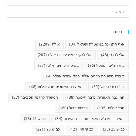
תגיות
אגף התנועה במשטרת ישראל
(34)
אילת
(2209)
אלי לנקרי
(48)
אלי לנקרי ראש עיריית אילת
(207)
בית חולים יוספטל
(86)
בסיס חיל הים (זי"ס)
(27)
דוברת משטרת מרחב אילת, פקד אפרת אקלר
(94)
דר' דרורי גניאל
(59)
המועצה האזורית חבל אילות
(48)
המועצה האזורית ערבה תיכונה
(38)
המשרד להגנת הסביבה
(37)
חבל אילות
(135)
חרבות ברזל
(160)
יוסי חן – מנכ"ל תאגיד התיירות העירוני
(34)
כביש 12
(58)
כביש 25
(33)
כביש 40
(121)
כביש 90
(221)