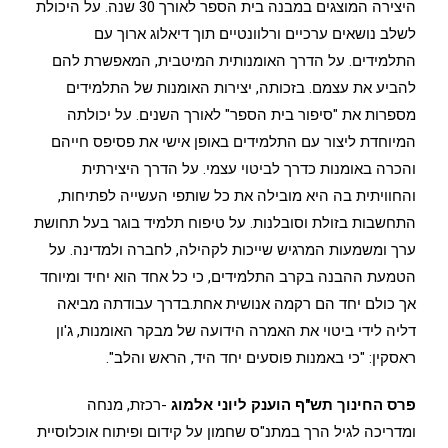
היצירה המוצגים במבנה בית הספר לאורך 30 שנה. על היכולת
לשלב נושאים ערכיים ורלוונטיים תוך דיאלוג ארוך עם
התלמידים. על הדרך האומנותית המיטבית, המאפשרת להם
להביע את עצמם. בזכותה, יצירות האומנות של התלמידים
מספרות את "סיפור בית הספר" לאורך השנים. על יכולתה
המיוחדת ליצור עם התלמידים באופן אישי את פסיפס חייהם
והכרה באומנות כדרך לביטוי עצמי. על הדרך היצירתית
והחוויתית בה היא מובילה את כל שותפי העשייה לפתיחות,
התחשבות בזולת וסובלנות. על טיפוח תלמיד בוגר בעל תחושת
ערך ומשמעות המרגיש שייכות לקהילה, לחברה ולמדינה. על
הטמעת ההבנה בקרב התלמידים, כי כל אחד הוא יחיד ומיוחד
אך כולם יחד הם רקמה אנושית אחת.בדרך עבודתה מביאה
דליה לידי ביטוי את האמרה הידועה של מבקר האומנות, ג'ון
ראסקין: "כי באמנות פוסעים יחד היד, הראש והלב".
פרס החינוך תש"ף הוענק ליוני אלמוג
-רכזת, מנחה
ומדריכה לגיל הרך במתנ"ס שחמון על קידום ופיתוח אוכלוסיית