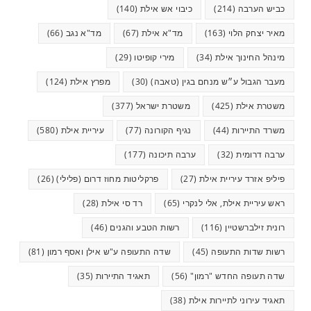
כביש הערבה
(214)
כיבוי אש אילת
(140)
מאיר יצחק הלוי
(163)
מד"א אילת
(67)
מד"א נגב
(66)
מינהל החינוך אילת
(34)
מירי קופיטו
(29)
מעבר הגבול ע״ש מנחם בגין (טאבה)
(30)
מפרץ אילת
(124)
משטרת אילת
(425)
משטרת ישראל
(377)
משרד התיירות
(44)
נגיף הקורונה
(77)
עיריית אילת
(580)
ערבה דרומית
(32)
ערבה תיכונה
(177)
פיליפ אזרד עיריית אילת
(27)
פרקליטות מחוז דרום (פלילי)
(26)
ראש עיריית אילת, אלי לנקרי
(65)
רד סי אילת
(28)
רונית זילברשטיין
(116)
רשות הטבע והגנים
(46)
רשות שדות התעופה
(45)
שדה התעופה ע"ש אילן ואסף רמון
(81)
שדה תעופה החדש "רמון"
(56)
תאגיד התיירות
(35)
תאגיד עירוני לתיירות אילת
(38)