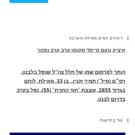
דיווחים חמים מאילת והערבה
הותר לפרסום שמו של חלל צה"ל שנפל בלבנון.
רס״ם (מיל׳) תמיר וקנין,, בן 33, מאילת, לוחם
בגדוד 2855, עוצבת ׳חוד החנית׳ (55), נפל בקרב
בדרום לבנון.
.
החופשה המשפחתית שהפכה למסע גניבות: הוגשו
15 כתבי אישום נגד בני זוג שיחד עם ילדיהם יצאו
למסע גניבות באילת.
עוד בחדשות
.