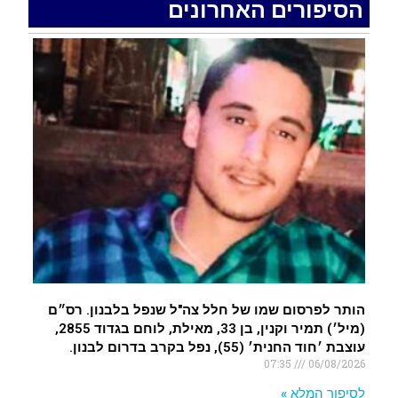
הסיפורים האחרונים
האדמה רועדת- סדרת רעידות אדמה בחצי האי סיני
.
רעידת אדמה הורגשה באילת
.
איציק נועם מייסד מקומו ערב ערב נפטר
.
הותר לפרסום שמו של חלל צה"ל שנפל בלבנון. רס״ם
(מיל׳) תמיר וקנין, בן 33, מאילת, לוחם בגדוד 2855,
עוצבת ׳חוד החנית׳ (55), נפל בקרב בדרום לבנון.
07:35
06/08/2026
לסיפור המלא »