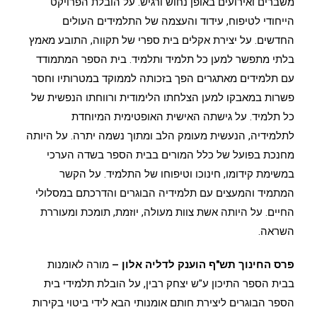
משברים ואירועים באופן נחוש ורגיש. על הובלת הפרויקט
הייחודי לטיפוח, עידוד והעצמה של התלמידים העולים
החדשים. על יצירת אקלים בית ספרי של תקווה, התובע מאמץ
בלתי מתפשר למען כל תלמיד ותלמיד. בית הספר המתמודד
עם תלמידים מאתגרים הפך בזכותה לממוקד במטרותיו וחסר
פשרות במאבקו למען הצלחתו הלימודית ורווחתו הנפשית של
כל תלמיד. על גישתה האישית האופטימית המיוחדת
לתלמידיה, הנעשית מעומק הלב ומתוך נשמה יתרה. על היותה
מחנכת בפועל של כלל המורים בבית הספר בשדה הערכי
במשימת קידומו, חינוכו וטיפוחו של התלמיד. על הקשר
המתמיד והמעצים עם תלמידיה הבוגרים והדרכתם במסלולי
החיים. על היותה אשת צוות מעולה, יוזמת, תומכת ומעוררת
השראה.
פרס החינוך תש"ף הוענק לדליה אלון –
מורה לאומנות
בבית הספר התיכון ע"ש יצחק רבין, על הובלת תלמידי בית
הספר הבוגרים ליצירת חותם אומנותי הבא לידי ביטוי בקירות