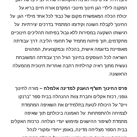
המקנה לילדי הגן חינוך מיטבי המקדם אורח חיים בריא.על
יכולת הכלה המאפשרת מקום של כבוד לכל אחד מילדי הגן. על
החינוך לקבלת השונה וקידומו המתמיד בדרכים יצירתיות. על
רגישותו השקעה במסירות ללא גבול בפיתוח תהליכים חינוכיים
מתקדמים, תוך פיתוח מתמיד של תחומי הליבה. דרך עבודתה
מאופיינת בדוגמה אישית, בהכלה ובמקצועיות, המהווים
השראה לכל העוסקים בחינוך הגיל הרך.עבודתה המשובחת
נעשית מתוך ראיה קהילתית רחבה ואחריות חינוכית מהמעלה
הראשונה.
פרס החינוך תש"ף הוענק למדינה אלמלח –
מורה לחינוך
גופני, רכזת אקלים וחברת צוות ההנהלה בבית ספר "ברנקו
וייס" על היכולת לטעת בתלמידים את השאיפה המתמדת
לצמיחה ולהתפתחות. על האמונה ביכולתם תוך שאיפה
מתמדת לשיפור ההישגים ומימוש יעדי הצלחה. כרכזת האקלים
בבית הספר מצליחה מדינה, באופן ייחודי ומקורי לנהל