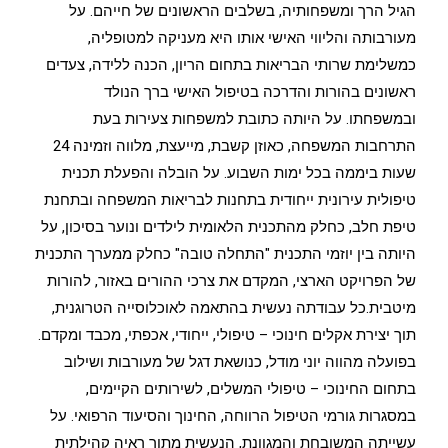
הגיל הרך ומשפחותיה, בשלבים הראשונים של חייהם. על
מעורבותה והליווי האישי אותו היא מעניקה למטופליה,
כמשלימת שרותי הבריאות בתחום הריון, הכנה ללידה, צעדים
ראשונים בהורות והדרכה בטיפול האישי ברך הנולד
ובמשפחתו. על היותה כתובת למשפחות צעירות בעת
התרחבות המשפחה, כאוזן קשבת, מייעצת, מלווה וזמינה 24
שעות ביממה בכל ימות השבוע. על הובלה והפעלת תכנית
טיפולית עירונית ייחודית בתחנות לבריאות המשפחה ובתחנת
טיפת חלב, כחלק מהתכנית הלאומית לילדים ונוער בסיכון, על
היותה בין יוזמי התכנית "התחלה טובה" כחלק ממערך התכנית
של הפרויקט הארצי, המקדם את צרכי ההורים באזור, להורות
מיטבית.כל עבודתה נעשית בהתאמה לאוכלוסייה הטרוגנית,
תוך יצירת אקלים חינוכי – טיפולי, ייחודי, אכפתי, מכבד ומקדם.
בפועלה מהווה יוני מודל, כנושאת דגל של מעורבות ושילוב
בתחום החינוכי – טיפולי המשלים, לשירותים הקיימים,
במסגרות גורמי הטיפול הרווחה, החינוך והסיעוד הרפואי. על
עשייתה המשובחת והמגוונת, הנעשית מתוך ראיה קהילתית