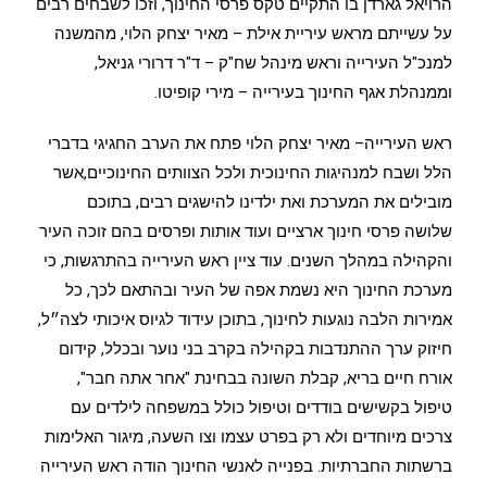
הרויאל גארדן בו התקיים טקס פרסי החינוך, וזכו לשבחים רבים
על עשייתם מראש עיריית אילת – מאיר יצחק הלוי, מהמשנה
למנכ"ל העירייה וראש מינהל שח"ק – ד"ר דרורי גניאל,
וממנהלת אגף החינוך בעירייה – מירי קופיטו.
ראש העירייה– מאיר יצחק הלוי פתח את הערב החגיגי בדברי
הלל ושבח למנהיגות החינוכית ולכל הצוותים החינוכיים,אשר
מובילים את המערכת ואת ילדינו להישגים רבים, בתוכם
שלושה פרסי חינוך ארציים ועוד אותות ופרסים בהם זוכה העיר
והקהילה במהלך השנים. עוד ציין ראש העירייה בהתרגשות, כי
מערכת החינוך היא נשמת אפה של העיר ובהתאם לכך, כל
אמירות הלבה נוגעות לחינוך, בתוכן עידוד לגיוס איכותי לצה״ל,
חיזוק ערך ההתנדבות בקהילה בקרב בני נוער ובכלל, קידום
אורח חיים בריא, קבלת השונה בבחינת "אחר אתה חבר",
טיפול בקשישים בודדים וטיפול כולל במשפחה לילדים עם
צרכים מיוחדים ולא רק בפרט עצמו וצו השעה, מיגור האלימות
ברשתות החברתיות. בפנייה לאנשי החינוך הודה ראש העירייה