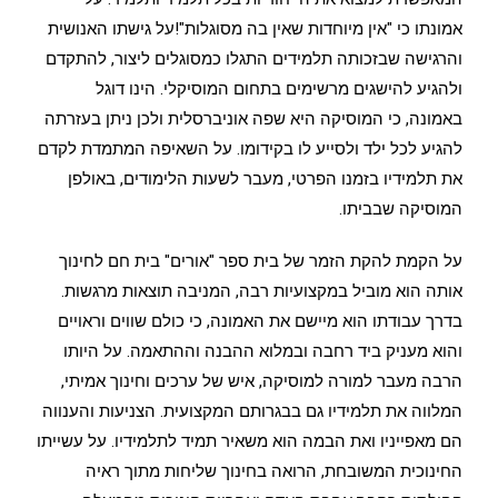
אמונתו כי "אין מיוחדות שאין בה מסוגלות"!על גישתו האנושית
והרגישה שבזכותה תלמידים התגלו כמסוגלים ליצור, להתקדם
ולהגיע להישגים מרשימים בתחום המוסיקלי. הינו דוגל
באמונה, כי המוסיקה היא שפה אוניברסלית ולכן ניתן בעזרתה
להגיע לכל ילד ולסייע לו בקידומו. על השאיפה המתמדת לקדם
את תלמידיו בזמנו הפרטי, מעבר לשעות הלימודים, באולפן
המוסיקה שבביתו.
על הקמת להקת הזמר של בית ספר "אורים" בית חם לחינוך
אותה הוא מוביל במקצועיות רבה, המניבה תוצאות מרגשות.
בדרך עבודתו הוא מיישם את האמונה, כי כולם שווים וראויים
והוא מעניק ביד רחבה ובמלוא ההבנה וההתאמה. על היותו
הרבה מעבר למורה למוסיקה, איש של ערכים וחינוך אמיתי,
המלווה את תלמידיו גם בבגרותם המקצועית. הצניעות והענווה
הם מאפייניו ואת הבמה הוא משאיר תמיד לתלמידיו. על עשייתו
החינוכית המשובחת, הרואה בחינוך שליחות מתוך ראיה