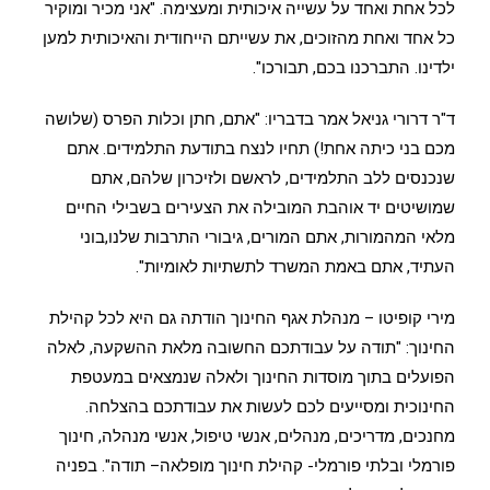
לכל אחת ואחד על עשייה איכותית ומעצימה. "אני מכיר ומוקיר
כל אחד ואחת מהזוכים, את עשייתם הייחודית והאיכותית למען
ילדינו. התברכנו בכם, תבורכו".
ד"ר דרורי גניאל אמר בדבריו: "אתם, חתן וכלות הפרס (שלושה
מכם בני כיתה אחת!) תחיו לנצח בתודעת התלמידים. אתם
שנכנסים ללב התלמידים, לראשם ולזיכרון שלהם, אתם
שמושיטים יד אוהבת המובילה את הצעירים בשבילי החיים
מלאי המהמורות, אתם המורים, גיבורי התרבות שלנו,בוני
העתיד, אתם באמת המשרד לתשתיות לאומיות".
מירי קופיטו – מנהלת אגף החינוך הודתה גם היא לכל קהילת
החינוך: "תודה על עבודתכם החשובה מלאת ההשקעה, לאלה
הפועלים בתוך מוסדות החינוך ולאלה שנמצאים במעטפת
החינוכית ומסייעים לכם לעשות את עבודתכם בהצלחה.
מחנכים, מדריכים, מנהלים, אנשי טיפול, אנשי מנהלה, חינוך
פורמלי ובלתי פורמלי- קהילת חינוך מופלאה– תודה". בפניה