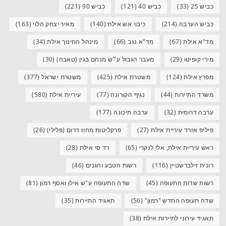
כביש 25
(33)
כביש 40
(121)
כביש 90
(221)
כביש הערבה
(214)
כיבוי אש אילת
(140)
מאיר יצחק הלוי
(163)
מד"א אילת
(67)
מד"א נגב
(66)
מינהל החינוך אילת
(34)
מירי קופיטו
(29)
מעבר הגבול ע״ש מנחם בגין (טאבה)
(30)
מפרץ אילת
(124)
משטרת אילת
(425)
משטרת ישראל
(377)
משרד התיירות
(44)
נגיף הקורונה
(77)
עיריית אילת
(580)
ערבה דרומית
(32)
ערבה תיכונה
(177)
פיליפ אזרד עיריית אילת
(27)
פרקליטות מחוז דרום (פלילי)
(26)
ראש עיריית אילת, אלי לנקרי
(65)
רד סי אילת
(28)
רונית זילברשטיין
(116)
רשות הטבע והגנים
(46)
רשות שדות התעופה
(45)
שדה התעופה ע"ש אילן ואסף רמון
(81)
שדה תעופה החדש "רמון"
(56)
תאגיד התיירות
(35)
תאגיד עירוני לתיירות אילת
(38)