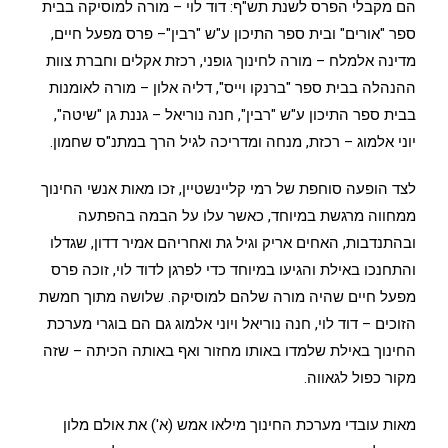
הם מקבלי הפרס לשנת תש"ף: דוד לוי – מורה למוסיקה בבית
ספר "אורים" ובית ספר התיכון ע"ש "רבין"– פרס מפעל חיים,
מדינה אלמלח – מורה לחינוך גופני, רכזת אקלים וחברת צוות
ההנהלה בבית ספר "ברנקו וייס", דליה אלון – מורה לאומנות
בבית ספר התיכון ע"ש "רבין", חנה נוריאל – גננת גן "שיטה",
יוני אלמוג – רכזת, מנחה ומדריכה לגיל הרך במתנ"ס שחמון.
לצד הופעה סוחפת של רמי קליינשטיין, זכו מאות אנשי החינוך
ממחווה מרגשת במיוחד, כאשר עלו על הבמה בהפתעה
ובהתנדבות, האחים אריק וגיל גת ואחריהם אמיר דדון, שגדלו
והתחנכו באילת והגיעו במיוחד כדי לפרגן לדוד לוי, זוכה פרס
מפעל חיים שהיה מורה שלהם למוסיקה. שלושה מתוך חמשת
הזוכים – דוד לוי, חנה נוריאל ויוני אלמוג גם הם בוגרי מערכת
החינוך באילת שלמדו באותו מחזור ואף באותה הכיתה – שזה
מקור כפול לגאווה.
מאות עובדי מערכת החינוך מילאו אמש (א') את אולם מלון