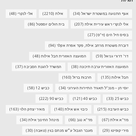
אגף התנועה במשטרת ישראל
(34)
אילת
(2210)
אלי לנקרי
(48)
אלי לנקרי ראש עיריית אילת
(207)
בית חולים יוספטל
(86)
בסיס חיל הים (זי"ס)
(27)
דוברת משטרת מרחב אילת, פקד אפרת אקלר
(94)
דר' דרורי גניאל
(59)
המועצה האזורית חבל אילות
(48)
המועצה האזורית ערבה תיכונה
(38)
המשרד להגנת הסביבה
(37)
חבל אילות
(135)
חרבות ברזל
(160)
יוסי חן – מנכ"ל תאגיד התיירות העירוני
(34)
כביש 12
(58)
כביש 25
(33)
כביש 40
(121)
כביש 90
(222)
כביש הערבה
(215)
כיבוי אש אילת
(140)
מאיר יצחק הלוי
(163)
מד"א אילת
(67)
מד"א נגב
(66)
מינהל החינוך אילת
(34)
מירי קופיטו
(29)
מעבר הגבול ע״ש מנחם בגין (טאבה)
(30)