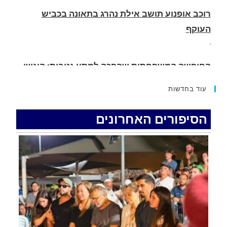
.
החופשה המשפחתית שהפכה למסע גניבות: הוגשו
15 כתבי אישום נגד בני זוג שיחד עם ילדיהם יצאו
למסע גניבות באילת.
.
עוד בחדשות
האדמה רועדת- סדרת רעידות אדמה בחצי האי סיני
.
הסיפורים האחרונים
רכב התנגש במעקה בטיחות בכביש 90 בסמוך לעין
חצבה. פצועים
.
איציק נועם מייסד מקומו ערב ערב נפטר
.