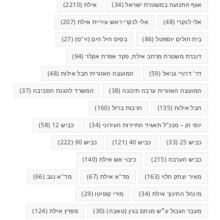
אגף התנועה במשטרת ישראל
(34)
אילת
(2210)
אלי לנקרי
(48)
אלי לנקרי ראש עיריית אילת
(207)
בית חולים יוספטל
(86)
בסיס חיל הים (זי"ס)
(27)
דוברת משטרת מרחב אילת, פקד אפרת אקלר
(94)
דר' דרורי גניאל
(59)
המועצה האזורית חבל אילות
(48)
המועצה האזורית ערבה תיכונה
(38)
המשרד להגנת הסביבה
(37)
חבל אילות
(135)
חרבות ברזל
(160)
יוסי חן – מנכ"ל תאגיד התיירות העירוני
(34)
כביש 12
(58)
כביש 25
(33)
כביש 40
(121)
כביש 90
(222)
כביש הערבה
(215)
כיבוי אש אילת
(140)
מאיר יצחק הלוי
(163)
מד"א אילת
(67)
מד"א נגב
(66)
מינהל החינוך אילת
(34)
מירי קופיטו
(29)
מעבר הגבול ע״ש מנחם בגין (טאבה)
(30)
מפרץ אילת
(124)