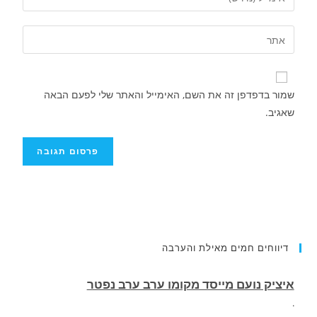
שמור בדפדפן זה את השם, האימייל והאתר שלי לפעם הבאה
שאגיב.
איציק נועם מייסד מקומו ערב ערב נפטר
דיווחים חמים מאילת והערבה
.
רוכב אופנוע תושב אילת נהרג בתאונה בכביש
העוקף