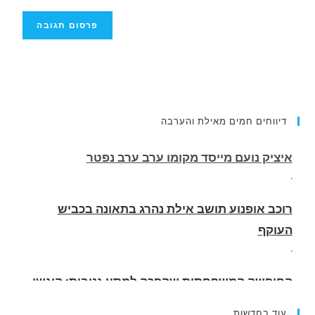
דיווחים חמים מאילת והערבה
רוכב אופנוע תושב אילת נהרג בתאונה בכביש
העוקף
.
החופשה המשפחתית שהפכה למסע גניבות: הוגשו
15 כתבי אישום נגד בני זוג שיחד עם ילדיהם יצאו
למסע גניבות באילת.
.
עוד בחדשות