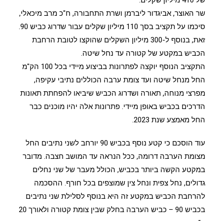
שר האוצר, אביגדור ליברמן ושרת התחבורה, ח"כ מרב מיכאלי,
סיכמו על תקציב בסך 110 מיליון שקלים עבור שדרוג כביש 90.
זאת, בנוסף ל-300 מיליון השקלים שהוקצו לטובת הרחבת
הכביש במקטע של קטורה עד נחל שיטה.
התקציב הנוסף יוקצה לפתרונות בביצוע מיידי בכל 100 הק"מ
החל מנחל שיטה ועד צומת ערבה הכוללים נתיבי עקיפה,
מפרצי מנוחה, תאורה ושדרוג הכביש שיביאו להפחתת תאונות
הדרכים בכביש באופן מיידי. פתרונות אלה יהיו מוכנים כבר
החל מאמצע שנת 2023.
עוד הוסכם כי קטע נוסף בכביש 90 יורחב לשני נתיבים החל
מצומת הערבה דרומה, ככל הנראה עד המושב חצבה. מדובר
במקטע הקשה ביותר בכביש, הכולל מעבר של שני נחלים
גדולים, נחל צפית ונחל צין שמוצפים בכל חורף. ההסכמה
להרחבת הכביש במקטע זה היא בנוסף לסלילת שני נתיבים
בכביש 90 – כביש הערבה בחלק שבין צומת קטורה ולאורך 20