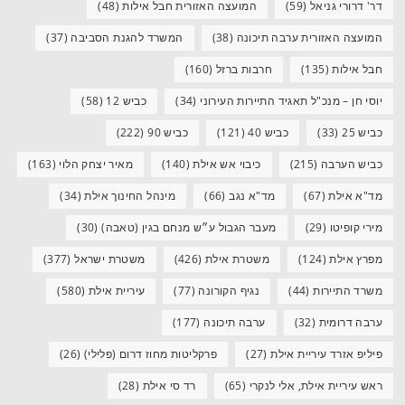
דר' דרורי גניאל
(59)
המועצה האזורית חבל אילות
(48)
המועצה האזורית ערבה תיכונה
(38)
המשרד להגנת הסביבה
(37)
חבל אילות
(135)
חרבות ברזל
(160)
יוסי חן – מנכ"ל תאגיד התיירות העירוני
(34)
כביש 12
(58)
כביש 25
(33)
כביש 40
(121)
כביש 90
(222)
כביש הערבה
(215)
כיבוי אש אילת
(140)
מאיר יצחק הלוי
(163)
מד"א אילת
(67)
מד"א נגב
(66)
מינהל החינוך אילת
(34)
מירי קופיטו
(29)
מעבר הגבול ע״ש מנחם בגין (טאבה)
(30)
מפרץ אילת
(124)
משטרת אילת
(426)
משטרת ישראל
(377)
משרד התיירות
(44)
נגיף הקורונה
(77)
עיריית אילת
(580)
ערבה דרומית
(32)
ערבה תיכונה
(177)
פיליפ אזרד עיריית אילת
(27)
פרקליטות מחוז דרום (פלילי)
(26)
ראש עיריית אילת, אלי לנקרי
(65)
רד סי אילת
(28)