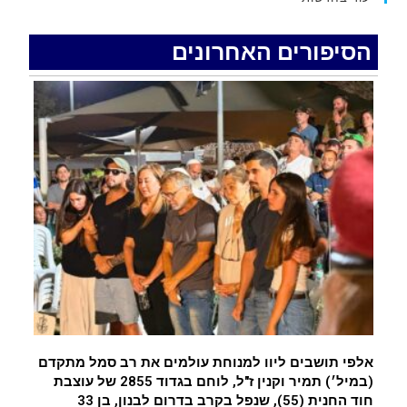
האדמה רועדת- סדרת רעידות אדמה בחצי האי סיני
.
הסיפורים האחרונים
רכב התנגש במעקה בטיחות בכביש 90 בסמוך לעין
חצבה. פצועים
.
איציק נועם מייסד מקומו ערב ערב נפטר
.
אלפי תושבים ליוו למנוחת עולמים את רב סמל מתקדם
(במיל׳) תמיר וקנין ז"ל, לוחם בגדוד 2855 של עוצבת
חוד החנית (55), שנפל בקרב בדרום לבנון, בן 33