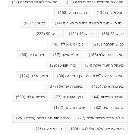
המועצה האזורית ערבה תיכונה
(38)
המשרד להגנת הסביבה
(37)
חבל אילות
(135)
חרבות ברזל
(160)
יוסי חן – מנכ"ל תאגיד התיירות העירוני
(34)
כביש 12
(58)
כביש 25
(33)
כביש 40
(121)
כביש 90
(222)
כביש הערבה
(215)
כיבוי אש אילת
(140)
מאיר יצחק הלוי
(163)
מד"א אילת
(67)
מד"א נגב
(66)
מינהל החינוך אילת
(34)
מירי קופיטו
(29)
מעבר הגבול ע״ש מנחם בגין (טאבה)
(30)
מפרץ אילת
(124)
משטרת אילת
(426)
משטרת ישראל
(377)
משרד התיירות
(44)
נגיף הקורונה
(77)
עיריית אילת
(580)
ערבה דרומית
(32)
ערבה תיכונה
(177)
פיליפ אזרד עיריית אילת
(27)
פרקליטות מחוז דרום (פלילי)
(26)
ראש עיריית אילת, אלי לנקרי
(65)
רד סי אילת
(28)