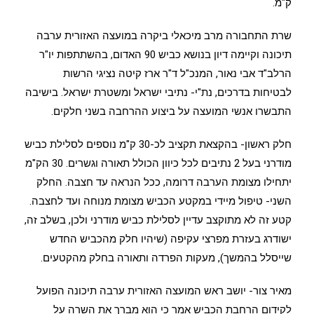
ק"מ.
שרת התחבורה מרב מיכאלי ביקרה במועצה האזורית ערבה
תיכונה וקיימה דיון בנושא כביש 90 האדום, בהשתתפות יו"ר
הרלב"ד אבי נאור, המנכ"ל ד"ר ארז קיטה נציגי הרשות
לבטיחות בדרכים, נת"י- נתיבי ישראל ומשטרת ישראל. בישיבה
התבשרו אנשי המועצה על ביצוע ההרחבה בשני חלקים.
חלק ראשון- בהקצאת תקציב לכ-30 ק"מ נוספים לסלילת כביש
מודרני בעל 2 נתיבים לכל כיוון הכולל תאורה וגשרים. 30 הק"מ
יתחילו מצומת הערבה דרומה, ככל הנראה עד חצבה. החלק
השני- טיפול מיידי במקטע הכביש מצומת מנוחה ועד לחצבה.
קטע זה לא מתוקצב עדיין לסלילת כביש מודרני ולכן, בשלב זה,
ישודרג בעזרת מפרצי עקיפה (שיהיו חלק מהכביש החדש
שייסלל בהמשך), מעקות הפרדה ותאורה בחלק מהקטעים.
מאיר צור- יושב ראש המועצה האזורית ערבה תיכונה הפועל
לקידום הרחבת הכביש אמר כי הוא מברך את השרה על