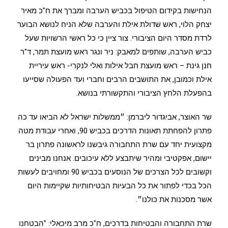
הנחישות בקידום הטיפול בכביש הערבה ומברך את ח"כ מאיר
יצחק הלוי, ראש שדולת אילת והערבה שלא הניח לנושא הבוער
לרדת מסדר היום הציבורי. צור ציין כי כל ראשי הרשויות שעל
כביש הערבה, שותפים למאבק: ניר ונגר ראש מועצת תמר, ד"ר
חנן גינת – ראש מועצת חבל אילות ואלי לנקרי- ראש עיריית
אילת וכמובן, את התושבים הרבים וחברי ועד הפעולה שסייעו
בהפעלת הלחץ הציבורי והתקשורתי בנושא.
שר האוצר, אביגדור ליברמן: ״ממשלות ישראל לא הביאו עד כה
פתרון להפחתת תאונות הדרכים בכביש 90, ואחרי עבודת מטה
מקצועית יחד עם שרת התחבורה גיבשנו לראשונה פתרון בר
יישום, אפקטיבי ומהיר שיתבצע ללא עיכובים. אנחנו מבינים
וקשובים לכל הצרכים של הנוסעים בכביש 90 ומחויבים לעשות
הכל בכדי לפתור את כל הבעיות הבטיחותיות שקיימות היום
אשר מסכנות את כולנו״.
שרת התחבורה והבטיחות בדרכים, ח"כ מרב מיכאלי: "הבטחנו