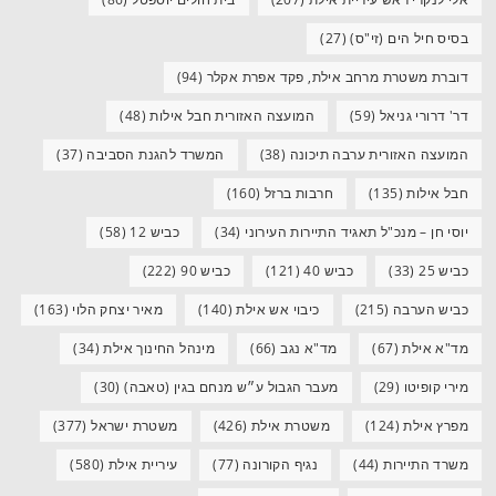
בסיס חיל הים (זי"ס)
(27)
דוברת משטרת מרחב אילת, פקד אפרת אקלר
(94)
דר' דרורי גניאל
(59)
המועצה האזורית חבל אילות
(48)
המועצה האזורית ערבה תיכונה
(38)
המשרד להגנת הסביבה
(37)
חבל אילות
(135)
חרבות ברזל
(160)
יוסי חן – מנכ"ל תאגיד התיירות העירוני
(34)
כביש 12
(58)
כביש 25
(33)
כביש 40
(121)
כביש 90
(222)
כביש הערבה
(215)
כיבוי אש אילת
(140)
מאיר יצחק הלוי
(163)
מד"א אילת
(67)
מד"א נגב
(66)
מינהל החינוך אילת
(34)
מירי קופיטו
(29)
מעבר הגבול ע״ש מנחם בגין (טאבה)
(30)
מפרץ אילת
(124)
משטרת אילת
(426)
משטרת ישראל
(377)
משרד התיירות
(44)
נגיף הקורונה
(77)
עיריית אילת
(580)