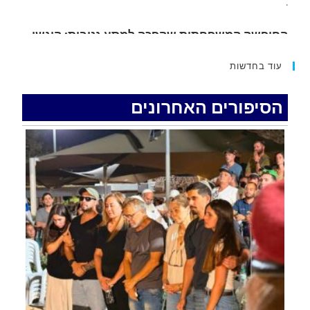
15 כתבי אישום נגד בני זוג שיחד עם ילדיהם יצאו
למסע גניבות באילת.
.
עוד בחדשות
האדמה רועדת- סדרת רעידות אדמה בחצי האי סיני
.
הסיפורים האחרונים
רכב התנגש במעקה בטיחות בכביש 90 בסמוך לעין
חצבה. פצועים
.
איציק נועם מייסד מקומו ערב ערב נפטר
.