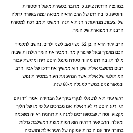
במועצה הדתית ציינו, כי מדובר בסגירת מעגל היסטורית
והוסיפו, כי בחירתו של הרב הדאיה מביאה עמה בשורה גדולה
של יציבות, מנהיגות רוחנית איתנה והמשכיות מבורכת למסורת
הרבנות המפוארת של העיר.
הרב יאיר הדאיה, בן 62, נשוי ואב לשני ילדים, נחשב לתלמיד
חכם מוערך ובעל שיעור קומה, המכיר את העיר אילת ותושביה
מילדותו. בחירתו מהווה סגירת מעגל היסטורית ומרגשת עבור
רבים מתושבי אילת, שכן הוא ממשיך את דרכו של אביו, הרב
המיתולוגי של אילת, אשר הנהיג את העיר במסירות נפש
ובמאור פנים במשך למעלה מ-60 שנה.
ראש עיריית אילת, אלי לנקרי בירך על הבחירה ואמר: "זהו יום
חג ורגע היסטורי לעיר אילת. אנו מברכים על סיומו של הליך
מקצועי וסדור, שבסופו זכינו למנהיגות רוחנית ראויה משכמה
ומעלה. הרב יאיר הדאיה הוא דמות מופת המשלבת גדלות
בתורה יחד עם היכרות עמוקה של העיר אילת ותושביה.