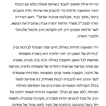
עיריית אילת תמשיך לעבוד בשיתוף פעולה מלא עם רבנות
העיר והמועצה הדתית כדי להעניק את שירותי הדת הטובים
ביותר, מתוך כבוד, סובלנות ואהבת ישראל״. ראש העירייה
הודה למנכ״ל משרד הדתות יהודה אבידן שהוביל את הנושא,
לשר הדתות המכהן יריב לוין ולקודמו הרב מיכאל מלכיאלי
ולחברי הועדה.
יו"ר המועצה הדתית באילת, חיים עמר הצטרף לברכות וציין:
"בחירתו של הגאון רבי יאיר הדאיה היא בשורה משמחת
ומרגשת לכל תושב ותושבת באילת. זכינו ברב מנהיג, שמגיע
עם אותה מורשת שורשית וייחודית של משפחת הדאיה, מורשת
של חיבור, הקשבה ומאור פנים. המשימה המרכזית שעומדת
לנגד עינינו היא להבטיח רבנות מאחדת, כזו שיודעת לגעת
בכלל הקהילות והמגזרים המרכיבים את הפסיפס האילתי
המיוחד, ללא יוצא מן הכלל. המועצה הדתית תעמוד לימינו של
הרב על מנת להנגיש יהדות מסבירה, מקרבת ומחברת, ולשאת
יחד בעול ההנהגה הרוחנית של העיר למען עתיד של אחדות