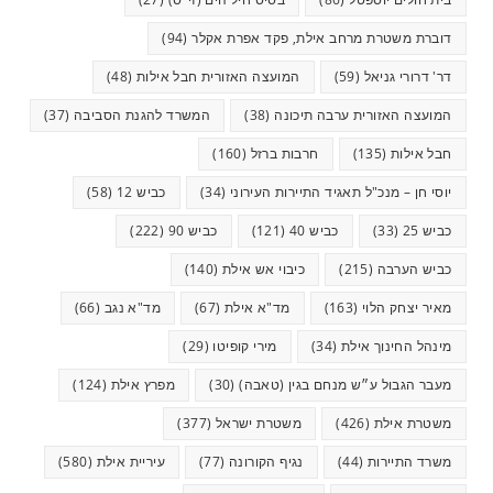
דוברת משטרת מרחב אילת, פקד אפרת אקלר
(94)
דר' דרורי גניאל
(59)
המועצה האזורית חבל אילות
(48)
המועצה האזורית ערבה תיכונה
(38)
המשרד להגנת הסביבה
(37)
חבל אילות
(135)
חרבות ברזל
(160)
יוסי חן – מנכ"ל תאגיד התיירות העירוני
(34)
כביש 12
(58)
כביש 25
(33)
כביש 40
(121)
כביש 90
(222)
כביש הערבה
(215)
כיבוי אש אילת
(140)
מאיר יצחק הלוי
(163)
מד"א אילת
(67)
מד"א נגב
(66)
מינהל החינוך אילת
(34)
מירי קופיטו
(29)
מעבר הגבול ע״ש מנחם בגין (טאבה)
(30)
מפרץ אילת
(124)
משטרת אילת
(426)
משטרת ישראל
(377)
משרד התיירות
(44)
נגיף הקורונה
(77)
עיריית אילת
(580)