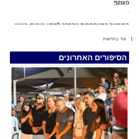
החופשה המשפחתית שהפכה למסע גניבות: הוגשו
15 כתבי אישום נגד בני זוג שיחד עם ילדיהם יצאו
למסע גניבות באילת.
.
עוד בחדשות
האדמה רועדת- סדרת רעידות אדמה בחצי האי סיני
.
הסיפורים האחרונים
רכב התנגש במעקה בטיחות בכביש 90 בסמוך לעין
חצבה. פצועים
.
איציק נועם מייסד מקומו ערב ערב נפטר
.