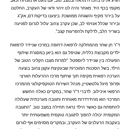
הגיע אלינו בהכרה מלאה ובמצב טוב, עם מעט אדמומיות וכאב
מקומי בכף היד. מאחר והיה לנו זיהוי ודאי של העקרב, החלטנו
על בירור מקיף והשגחה ממושכת. ביצענו בדיקות דם, אק"ג
ובירור שכלל אנזימי לב, שכן עקרב צהוב עלול לגרום לפגיעה
בשריר הלב, לדלקת ולהפרעות קצב".
ד"ר חן שחר מהמחלקה לרפואה דחופה במרכז שניידר לרפואת
ילדים מקבוצת כללית, שטיפל גם הוא ביאן במסגרת שיתוף
הפעולה בין שניידר ליוספטל: "למרות מצבו הקליני הטוב של
הילד, בשל הסכנות המוכרות שבעקיצת עקצן צהוב בוצעה
הערכה רפואית מקיפה תוך שיתוף מרכז ההרעלות הארצי
ופרופ' מיגל גלטשטיין, מנהל השירות הטוקסיקולוגי מהמרכז
הרפואי איכילוב. לדברי ד"ר שחר, במקרים כאלה החשש
המרכזי הוא מהידרדרות מאוחרת ותגובה מערכתית שעלולה
להתפתח גם כאשר הילד נראה תחילה במצב טוב. "התגובה
המקומית יכולה להפוך לתגובה טוקסית משמעותית יותר
בעקבות הרעלנים של העקרב, ובמקרים מסוימים אף לגרום