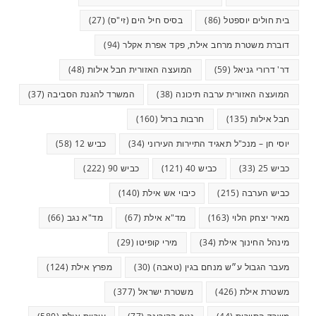
בית חולים יוספטל
(86)
בסיס חיל הים (זי"ס)
(27)
דוברת משטרת מרחב אילת, פקד אפרת אקלר
(94)
דר' דרורי גניאל
(59)
המועצה האזורית חבל אילות
(48)
המועצה האזורית ערבה תיכונה
(38)
המשרד להגנת הסביבה
(37)
חבל אילות
(135)
חרבות ברזל
(160)
יוסי חן – מנכ"ל תאגיד התיירות העירוני
(34)
כביש 12
(58)
כביש 25
(33)
כביש 40
(121)
כביש 90
(222)
כביש הערבה
(215)
כיבוי אש אילת
(140)
מאיר יצחק הלוי
(163)
מד"א אילת
(67)
מד"א נגב
(66)
מינהל החינוך אילת
(34)
מירי קופיטו
(29)
מעבר הגבול ע״ש מנחם בגין (טאבה)
(30)
מפרץ אילת
(124)
משטרת אילת
(426)
משטרת ישראל
(377)