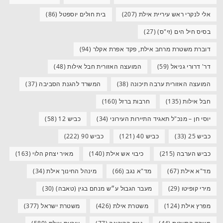
אלי לנקרי ראש עיריית אילת
(207)
בית חולים יוספטל
(86)
בסיס חיל הים (זי"ס)
(27)
דוברת משטרת מרחב אילת, פקד אפרת אקלר
(94)
דר' דרורי גניאל
(59)
המועצה האזורית חבל אילות
(48)
המועצה האזורית ערבה תיכונה
(38)
המשרד להגנת הסביבה
(37)
חבל אילות
(135)
חרבות ברזל
(160)
יוסי חן – מנכ"ל תאגיד התיירות העירוני
(34)
כביש 12
(58)
כביש 25
(33)
כביש 40
(121)
כביש 90
(222)
כביש הערבה
(215)
כיבוי אש אילת
(140)
מאיר יצחק הלוי
(163)
מד"א אילת
(67)
מד"א נגב
(66)
מינהל החינוך אילת
(34)
מירי קופיטו
(29)
מעבר הגבול ע״ש מנחם בגין (טאבה)
(30)
מפרץ אילת
(124)
משטרת אילת
(426)
משטרת ישראל
(377)