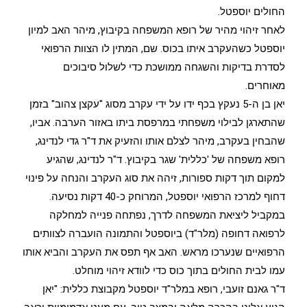
החולים יוספטל.
לאחר זיהוי מהיר של רופא המשפחה בקיבוץ, מיהר האב למיון
יוספטל כשהעקרב איתו בכוס. שם, המתין לו הצוות הרפואי
לסדרת בדיקות והשגחה ממושכת כדי לשלול סיבוכים
מאוחרים.
יאן בן ה-5 נעקץ בכף ידו על ידי עקרב מסוג "עקצן צהוב" בזמן
שהתארגן לבילוי משפחתי במרפסת ביתו באזור הערבה. אביו,
שהבחין בעקרב, מיהר לצלם אותו והזעיק את ד"ר גדי לנדינג,
רופא משפחה של 'כללית' שגר בקיבוץ. ד"ר לנדינג, שהגיע
למקום תוך דקות ספורות, זיהה את סוג העקרב והנחה על פינוי
דחוף למרכז הרפואי יוספטל, המרוחק כ-40 דקות נסיעה.
במקביל ליציאת המשפחה לדרך, נפתחה פנייה למחלקה
לרפואה דחופה (מלר"ד) ביוספטל והתמונה הועברה לצוותים
הרפואיים שנערכו מראש. האב אף תפס את העקרב והביא אותו
עמו לבית החולים בתוך כוס כדי לוודא זיהוי מוחלט.
ד"ר גאנם זועבי, רופא במלר"ד יוספטל מקבוצת כללית: "יאן