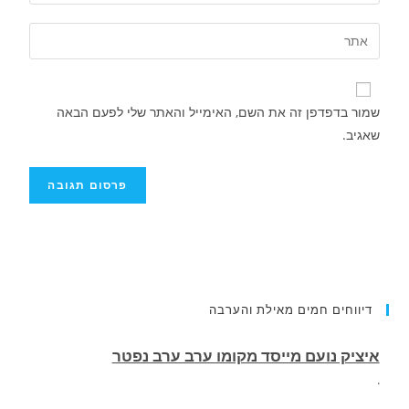
שמור בדפדפן זה את השם, האימייל והאתר שלי לפעם הבאה
שאגיב.
דיווחים חמים מאילת והערבה
הותר לפרסום שמו של חלל צה"ל שנפל בלבנון.
רס״ם (מיל׳) תמיר וקנין,, בן 33, מאילת, לוחם