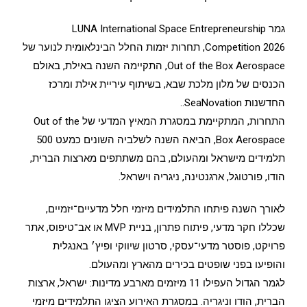
גמר LUNA International Space Entrepreneurship
Competition 2026, תחרות יזמות החלל הבינלאומית לנוער של
Out of the Box Aerospace, התקיימה השנה באילת, באולם
הכנסים של מלון מלכת שבא, בשיתוף עיריית אילת ומרכז
החדשנות SeaNovation..
התחרות, המתקיימת במסגרת המאיץ המדעי של Out of the
Box Aerospace, הביאה השנה לשלביה השונים כמעט 500
תלמידים מישראל ומהעולם, בהם משתתפים מארצות הברית,
הודו, פורטוגל, ארגנטינה, ניגריה וישראל.
לאורך השנה פיתחו התלמידים מיזמי חלל מדעיים־יזמיים,
שכללו חקר מדעי, פיתוח פתרון, בניית MVP או אב־טיפוס, אתר
פרויקט, פוסטר מדעי־עסקי, סרטון שיווקי ופיץ׳ באנגלית
והופיעו בפני שופטים בכירים מהארץ ומהעולם.
לגמר הגדול העפילו 11 מיזמים מארבע מדינות: ישראל, ארצות
הברית, הודו וניגריה. במסגרת האירוע הציגו התלמידים מיזמי