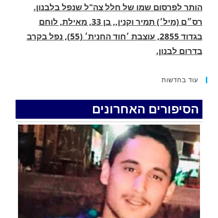
בגדוד 2855, עוצבת ׳חוד החנית׳ (55), נפל בקרב
בדרום לבנון.
.
החופשה המשפחתית שהפכה למסע גניבות: הוגשו
15 כתבי אישום נגד בני זוג שיחד עם ילדיהם יצאו
למסע גניבות באילת.
עוד בחדשות
.
הסיפורים האחרונים
האדמה רועדת- סדרת רעידות אדמה בחצי האי סיני
.
רעידת אדמה הורגשה באילת
.
איציק נועם מייסד מקומו ערב ערב נפטר
.