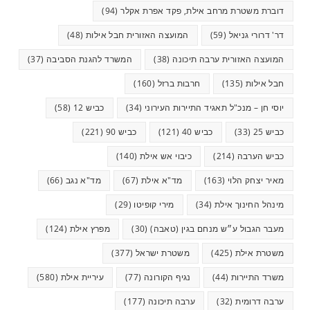
דוברת משטרת מרחב אילת, פקד אפרת אקלר
(94)
דר' דרורי גניאל
(59)
המועצה האזורית חבל אילות
(48)
המועצה האזורית ערבה תיכונה
(38)
המשרד להגנת הסביבה
(37)
חבל אילות
(135)
חרבות ברזל
(160)
יוסי חן – מנכ"ל תאגיד התיירות העירוני
(34)
כביש 12
(58)
כביש 25
(33)
כביש 40
(121)
כביש 90
(221)
כביש הערבה
(214)
כיבוי אש אילת
(140)
מאיר יצחק הלוי
(163)
מד"א אילת
(67)
מד"א נגב
(66)
מינהל החינוך אילת
(34)
מירי קופיטו
(29)
מעבר הגבול ע״ש מנחם בגין (טאבה)
(30)
מפרץ אילת
(124)
משטרת אילת
(425)
משטרת ישראל
(377)
משרד התיירות
(44)
נגיף הקורונה
(77)
עיריית אילת
(580)
ערבה דרומית
(32)
ערבה תיכונה
(177)