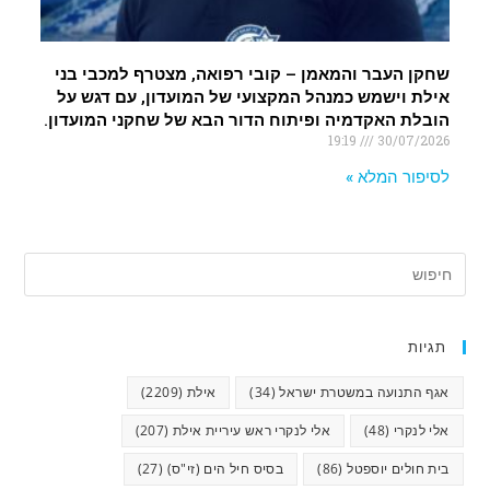
שחקן העבר והמאמן – קובי רפואה, מצטרף למכבי בני
אילת וישמש כמנהל המקצועי של המועדון, עם דגש על
הובלת האקדמיה ופיתוח הדור הבא של שחקני המועדון.
19:19
30/07/2026
לסיפור המלא »
תגיות
אגף התנועה במשטרת ישראל
(34)
אילת
(2209)
אלי לנקרי
(48)
אלי לנקרי ראש עיריית אילת
(207)
בית חולים יוספטל
(86)
בסיס חיל הים (זי"ס)
(27)