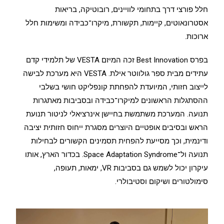
חלל פורצי דרך בתחומי לוויינים, רובוטיקה, בריאות
אסטרונאוטים, קיימות, תקשורת, מיקרו־כבידה ומשימות חלל
ארוכות.
בפרס Best Innovation זכה המיזם VESTA של תלמידי קדם
עתידים מבית ספר גולווטר אילת. VESTA היא מערכת לבישה
לייצוב חזותי, המיועדת להפחתת קונפליקט חושי בשלבי
ההסתגלות הראשונים למיקרו־כבידה ובסביבות מאתגרות
תנועה. המערכת משתמשת בחיישן אינרציאלי לניטור תנועת
הראש ובסיבים אופטיים היוצרים מסגרת ייחוס חזותית יציבה
ודינמית, וכך מסייעת להפחית תסמינים הקשורים לבחילות
תנועה ול־Space Adaptation Syndrome. בכדור הארץ, אותו
עיקרון יכול לשמש גם בסביבות VR, ימאות, תעופה,
סימולטורים ושיקום וסטיבולרי.