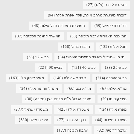
בסיס חיל הים (זי"ס)
(27)
דוברת משטרת מרחב אילת, פקד אפרת אקלר
(94)
דר' דרורי גניאל
(59)
המועצה האזורית חבל אילות
(48)
המועצה האזורית ערבה תיכונה
(38)
המשרד להגנת הסביבה
(37)
חבל אילות
(135)
חרבות ברזל
(160)
יוסי חן – מנכ"ל תאגיד התיירות העירוני
(34)
כביש 12
(58)
כביש 25
(33)
כביש 40
(121)
כביש 90
(221)
כביש הערבה
(214)
כיבוי אש אילת
(140)
מאיר יצחק הלוי
(163)
מד"א אילת
(67)
מד"א נגב
(66)
מינהל החינוך אילת
(34)
מירי קופיטו
(29)
מעבר הגבול ע״ש מנחם בגין (טאבה)
(30)
מפרץ אילת
(124)
משטרת אילת
(425)
משטרת ישראל
(377)
משרד התיירות
(44)
נגיף הקורונה
(77)
עיריית אילת
(580)
ערבה דרומית
(32)
ערבה תיכונה
(177)