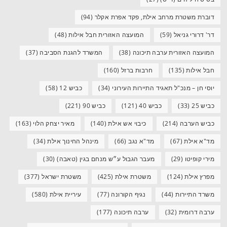
דוברת משטרת מרחב אילת, פקד אפרת אקלר
(94)
דר' דרורי גניאל
(59)
המועצה האזורית חבל אילות
(48)
המועצה האזורית ערבה תיכונה
(38)
המשרד להגנת הסביבה
(37)
חבל אילות
(135)
חרבות ברזל
(160)
יוסי חן – מנכ"ל תאגיד התיירות העירוני
(34)
כביש 12
(58)
כביש 25
(33)
כביש 40
(121)
כביש 90
(221)
כביש הערבה
(214)
כיבוי אש אילת
(140)
מאיר יצחק הלוי
(163)
מד"א אילת
(67)
מד"א נגב
(66)
מינהל החינוך אילת
(34)
מירי קופיטו
(29)
מעבר הגבול ע״ש מנחם בגין (טאבה)
(30)
מפרץ אילת
(124)
משטרת אילת
(425)
משטרת ישראל
(377)
משרד התיירות
(44)
נגיף הקורונה
(77)
עיריית אילת
(580)
ערבה דרומית
(32)
ערבה תיכונה
(177)