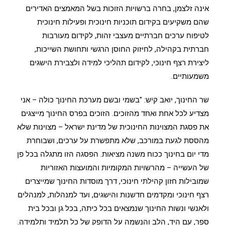
אינה זלצמן, בחרה ברשויות הזוכות בשל המאמצים האדירים
שהם משקיעים בקידום תוכניות חינוכית ופעילות חינוכית
לטיפוח ערכים חברתיים מעצבי זהות, לקידום מעורבות
חברתית בקהילה, לחיזוק החוסן הרגשי ותחושת השייכות,
ליצירת רצף חינוכי, לקידום תהליכי למידה ולצבירת הישגים
משמעותיים.
שר החינוך, יואב קיש: "בשמי ובשם מערכת החינוך כולה – אני
מצדיע לכל אחת ואחד מהזוכים. הזוכים בפרס החינוך מייצגים
את פסגת המצוינות החינוכית של מדינת ישראל – מצוינות שלא
מהססת לגעת במורכב, שלא מתפשרת על ערכים, ושבוחרת
מדי יום בחינוך ככוח משנה מציאות. הפסגה הזו מתגלה בכל פן
של העשייה – מהרשויות המקומיות והמועצות האזוריות
שמובילות חזון קהילתי חינוכי, דרך מוסדות החינוך שמייצרים
רצף חינוכי ומקדמים חדשנות והישגים, ועד למנהלות, למנהלים
ולאנשי ונשות החינוך שנמצאים בכל כיתה, בכל גן ובכל בית
ספר, עם היד, הלב והנשמה על הדופק של כל תלמיד ותלמידה.