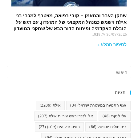
שחקן העבר והמאמן – קובי רפואה, מצטרף למכבי בני
אילת וישמש כמנהל המקצועי של המועדון, עם דגש על
הובלת האקדמיה ופיתוח הדור הבא של שחקני המועדון.
19:19
30/07/2026
לסיפור המלא »
תגיות
אגף התנועה במשטרת ישראל
(34)
אילת
(2209)
אלי לנקרי
(48)
אלי לנקרי ראש עיריית אילת
(207)
בית חולים יוספטל
(86)
בסיס חיל הים (זי"ס)
(27)
דוברת משטרת מרחב אילת, פקד אפרת אקלר
(94)