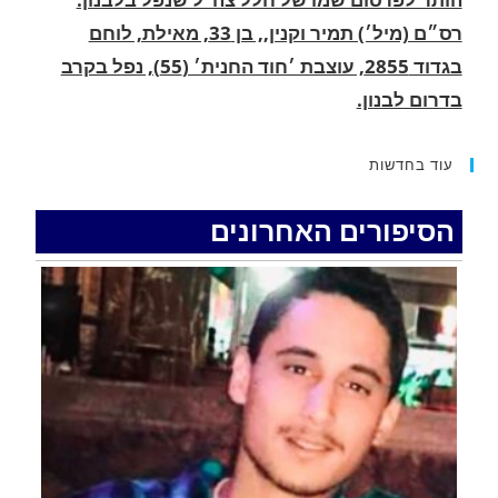
בדרום לבנון.
.
החופשה המשפחתית שהפכה למסע גניבות: הוגשו
15 כתבי אישום נגד בני זוג שיחד עם ילדיהם יצאו
למסע גניבות באילת.
עוד בחדשות
.
הסיפורים האחרונים
האדמה רועדת- סדרת רעידות אדמה בחצי האי סיני
.
רעידת אדמה הורגשה באילת
.
איציק נועם מייסד מקומו ערב ערב נפטר
.