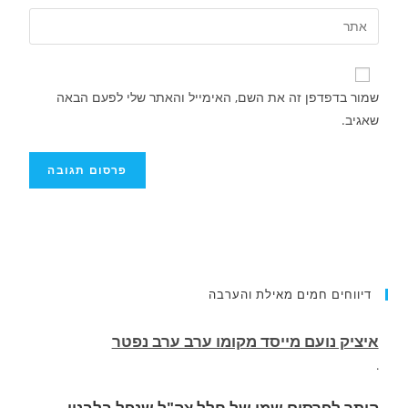
שמור בדפדפן זה את השם, האימייל והאתר שלי לפעם הבאה
שאגיב.
דיווחים חמים מאילת והערבה
הותר לפרסום שמו של חלל צה"ל שנפל בלבנון.
רס״ם (מיל׳) תמיר וקנין,, בן 33, מאילת, לוחם
בגדוד 2855, עוצבת ׳חוד החנית׳ (55), נפל בקרב