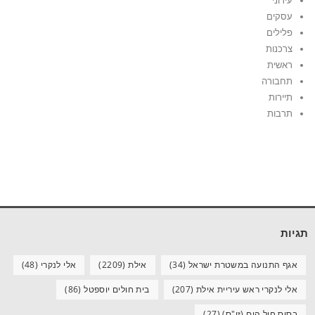
עירוני
עסקים
פלילים
צרכנות
ראשית
תחבורה
תיירות
תרבות
תגיות
אגף התנועה במשטרת ישראל
(34)
אילת
(2209)
אלי לנקרי
(48)
אלי לנקרי ראש עיריית אילת
(207)
בית חולים יוספטל
(86)
בסיס חיל הים (זי"ס)
(27)