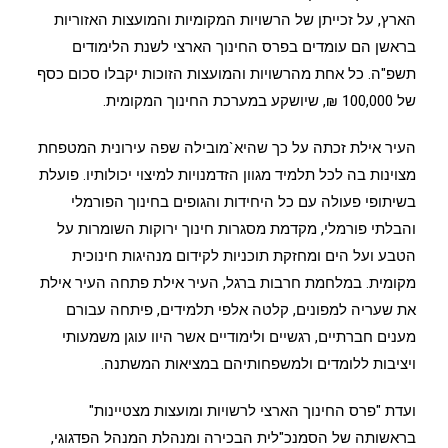
הארץ, על זכייתן של הרשויות המקומיות והמועצות האזוריות
בראשן הם עומדים בפרס החינוך הארצי לשנת הלימודים
תשפ"ה. כל אחת מהרשויות והמועצות הזוכות יקבלו סכום כסף
של 100,000 ₪, שיושקע במערכת החינוך המקומית.
העיר אילת זכתה על כך שהיא`מובילה שפה עירונית המטפחת
מצוינות בה לכל תלמיד מגוון הזדמנויות למיצוי יכולותיו. פועלת
בשיתופי פעולה עם כל היחידות והגופים בחינוך הפורמלי
והבלתי פורמלי, מקדמת מסגרות חינוך ירוקות השומרות על
הטבע ועל הים ומחזקת תוכניות לקידום מנהיגות חינוכית
מקומית. במלחמת חרבות ברגל, העיר אילת פתחה העיר אילת
את שעריה למפונים, קלטה אלפי תלמידים, פיתחה עבורם
מענים חברתיים, רגשיים ולימודיים אשר היוו עוגן משמעותי
ויציבות ללומדים ולמשפחותיהם במציאות המשתנה.
ועדת "פרס החינוך הארצי לרשויות ומועצות מצטיינות"
בראשותה של הסמנכ"לית הבכירה ומנהלת המנהל הפדגוגי,