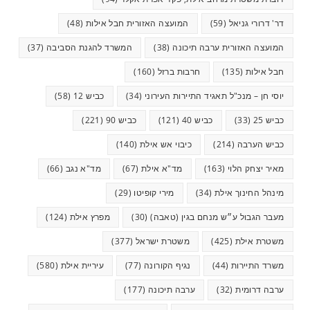
דר' דרורי גניאל
(59)
המועצה האזורית חבל אילות
(48)
המועצה האזורית ערבה תיכונה
(38)
המשרד להגנת הסביבה
(37)
חבל אילות
(135)
חרבות ברזל
(160)
יוסי חן – מנכ"ל תאגיד התיירות העירוני
(34)
כביש 12
(58)
כביש 25
(33)
כביש 40
(121)
כביש 90
(221)
כביש הערבה
(214)
כיבוי אש אילת
(140)
מאיר יצחק הלוי
(163)
מד"א אילת
(67)
מד"א נגב
(66)
מינהל החינוך אילת
(34)
מירי קופיטו
(29)
מעבר הגבול ע״ש מנחם בגין (טאבה)
(30)
מפרץ אילת
(124)
משטרת אילת
(425)
משטרת ישראל
(377)
משרד התיירות
(44)
נגיף הקורונה
(77)
עיריית אילת
(580)
ערבה דרומית
(32)
ערבה תיכונה
(177)