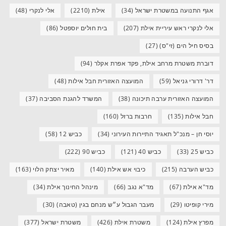
אגף התנועה במשטרת ישראל
(34)
אילת
(2210)
אלי לנקרי
(48)
אלי לנקרי ראש עיריית אילת
(207)
בית חולים יוספטל
(86)
בסיס חיל הים (זי"ס)
(27)
דוברת משטרת מרחב אילת, פקד אפרת אקלר
(94)
דר' דרורי גניאל
(59)
המועצה האזורית חבל אילות
(48)
המועצה האזורית ערבה תיכונה
(38)
המשרד להגנת הסביבה
(37)
חבל אילות
(135)
חרבות ברזל
(160)
יוסי חן – מנכ"ל תאגיד התיירות העירוני
(34)
כביש 12
(58)
כביש 25
(33)
כביש 40
(121)
כביש 90
(222)
כביש הערבה
(215)
כיבוי אש אילת
(140)
מאיר יצחק הלוי
(163)
מד"א אילת
(67)
מד"א נגב
(66)
מינהל החינוך אילת
(34)
מירי קופיטו
(29)
מעבר הגבול ע״ש מנחם בגין (טאבה)
(30)
מפרץ אילת
(124)
משטרת אילת
(426)
משטרת ישראל
(377)