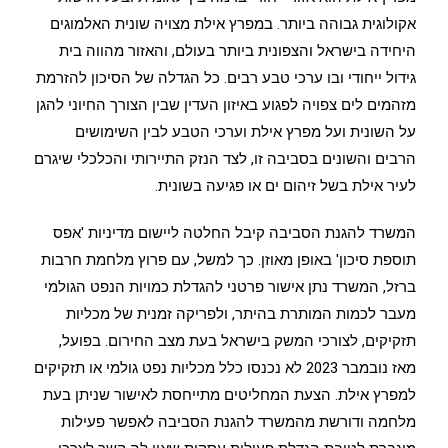
אקולוגית גבוהה ביותר. במפרץ אילת מצויה שונית האלמוגים
היחידה בישראל והצפונית ביותר בעולם, והאזור מהווה בית
גידול ייחודי ובו ערכי טבע רבים. כל הגדלה של הסיכון להזרמת
מזהמים לים צפויה לפגוע באיזון העדין שבין הצורך החיוני להגן
על השונית ועל מפרץ אילת וערכי הטבע לבין השימושים
הרבים והשונים בסביבה זו, לצד הנזק התיירותי והכלכלי שיגרם
לעיר אילת בשל זיהום ים או פגיעה בשונית.
המשרד להגנת הסביבה קיבל החלטה ליישום מדיניות 'אפס
תוספת סיכון' באופן מאוזן. כך למשל, עם פרוץ מלחמת חרבות
ברזל, המשרד נתן אישור פרטני להגדלת כמויות הנפט הגולמי
מעבר לכמות המותרת בהיתר, ולפריקה זמנית של מכליות
תזקיקים, לצורכי המשק בישראל בעת מצב החירום. בפועל,
מאז נובמבר 2023 לא נכנסו כלל מכליות נפט גולמי או תזקיקים
למפרץ אילת. הצעת המחליטים מתייחסת לאישור שניתן בעת
מלחמה ודורשת מהמשרד להגנת הסביבה לאפשר פעילות