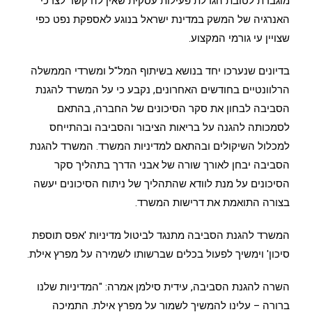
מוגברת לטובת הגדלת פעילות עסקית שאין לה קשר לצרכי
האנרגיה של המשק במדינת ישראל בנוגע לאספקת נפט כפי
שצויין עי גורמי המקצוע.
בדיונים שנערכו יחד בנושא בשיתוף המל"ל ומשרדי הממשלה
הרלוונטיים בחודשים האחרונים, נקבע כי על המשרד להגנת
הסביבה לבחון את סקר הסיכונים של החברה, בהתאם
לסמכותה להגנה על בריאות הציבור והסביבה ובהתייחס
למכלול השיקולים ובהתאם למדיניות המשרד. המשרד להגנת
הסביבה יבחן לאורך שורה של אבני הדרך בתהליך סקר
הסיכונים על מנת לוודא שהתהליך של ניתוח הסיכונים יעשה
בצורה התואמת את דרישות המשרד.
המשרד להגנת הסביבה מתנגד לביטול מדיניות 'אפס תוספת
סיכון' וימשיך לפעול בכלים שברשותו לשמירה על מפרץ אילת.
השרה להגנת הסביבה, עידית סילמן אמרה: "המדיניות שלנו
ברורה – עלינו להמשיך לשמור על מפרץ אילת. התמיכה