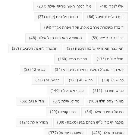
אלי לנקרי
(48)
אלי לנקרי ראש עיריית אילת
(207)
בית חולים יוספטל
(86)
בסיס חיל הים (זי"ס)
(27)
דוברת משטרת מרחב אילת, פקד אפרת אקלר
(94)
דר' דרורי גניאל
(59)
המועצה האזורית חבל אילות
(48)
המועצה האזורית ערבה תיכונה
(38)
המשרד להגנת הסביבה
(37)
חבל אילות
(135)
חרבות ברזל
(160)
יוסי חן – מנכ"ל תאגיד התיירות העירוני
(34)
כביש 12
(58)
כביש 25
(33)
כביש 40
(121)
כביש 90
(222)
כביש הערבה
(215)
כיבוי אש אילת
(140)
מאיר יצחק הלוי
(163)
מד"א אילת
(67)
מד"א נגב
(66)
מינהל החינוך אילת
(34)
מירי קופיטו
(29)
מעבר הגבול ע״ש מנחם בגין (טאבה)
(30)
מפרץ אילת
(124)
משטרת אילת
(426)
משטרת ישראל
(377)