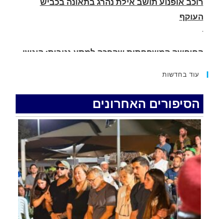
החופשה המשפחתית שהפכה למסע גניבות: הוגשו
15 כתבי אישום נגד בני זוג שיחד עם ילדיהם יצאו
למסע גניבות באילת.
.
עוד בחדשות
האדמה רועדת- סדרת רעידות אדמה בחצי האי סיני
.
הסיפורים האחרונים
רכב התנגש במעקה בטיחות בכביש 90 בסמוך לעין
חצבה. פצועים
.
איציק נועם מייסד מקומו ערב ערב נפטר
.