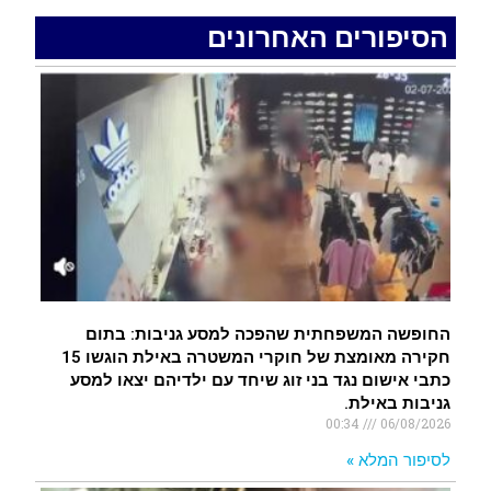
.
הסיפורים האחרונים
רעידת אדמה הורגשה באילת
.
איציק נועם מייסד מקומו ערב ערב נפטר
.
החופשה המשפחתית שהפכה למסע גניבות: בתום
חקירה מאומצת של חוקרי המשטרה באילת הוגשו 15
כתבי אישום נגד בני זוג שיחד עם ילדיהם יצאו למסע
גניבות באילת.
00:34
06/08/2026
לסיפור המלא »