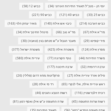
יוסי חן – מנכ"ל תאגיד התיירות העירוני
(34)
כביש 12
(58)
כביש 25
(33)
כביש 40
(121)
כביש 90
(221)
כביש הערבה
(214)
כיבוי אש אילת
(140)
מאיר יצחק הלוי
(163)
מד"א אילת
(67)
מד"א נגב
(66)
מינהל החינוך אילת
(34)
מירי קופיטו
(29)
מעבר הגבול ע״ש מנחם בגין (טאבה)
(30)
מפרץ אילת
(124)
משטרת אילת
(425)
משטרת ישראל
(377)
משרד התיירות
(44)
נגיף הקורונה
(77)
עיריית אילת
(580)
ערבה דרומית
(32)
ערבה תיכונה
(177)
פיליפ אזרד עיריית אילת
(27)
פרקליטות מחוז דרום (פלילי)
(26)
ראש עיריית אילת, אלי לנקרי
(65)
רד סי אילת
(28)
רונית זילברשטיין
(116)
רשות הטבע והגנים
(46)
רשות שדות התעופה
(45)
שדה התעופה ע"ש אילן ואסף רמון
(81)
שדה תעופה החדש "רמון"
(56)
תאגיד התיירות
(35)