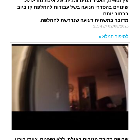
עין נטפים, תאגיד המים והביוב של אילת מודיע על
שינויים בהסדרי תנועה בשל עבודות להחלפת קו ביוב
ברחוב יותם.
מדובר בתשתית רעועה שנדרשת להחלפה.
21:34
02/08/2026
לסיפור המלא »
שריפה בדירת מגורים באילת, ללא נפגעים. צוותי כיבוי