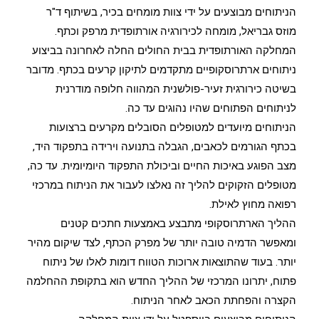
הניתוחים מבוצעים על ידי צוות מומחים בכיר, בשיתוף ד"ר
מוזס גבריאל, מומחה לכירורגיה אורתופדית מרפק וכתף.
המחלקה האורתופדית בבית החולים החלה לאחרונה בביצוע
ניתוחים ארתרוסקופיים מתקדמים לתיקון קרעים בכתף. מדובר
בשיטה כירורגית זעיר-פולשנית המהווה חלופה מודרנית
לניתוחים הפתוחים שהיו נהוגים עד כה.
הניתוחים מיועדים למטופלים הסובלים מקרעים ברצועות
בכתף הגורמים לכאבים, הגבלה בתנועה וירידה בתפקוד היד,
מצב הפוגע באיכות החיים וביכולת התפקוד היומיומית. עד כה,
מטופלים הזקוקים להליך זה נאלצו לעבור את הניתוח במרכזי
רפואה מחוץ לאילת.
ההליך הארתרוסקופי מתבצע באמצעות חתכים קטנים
ומאפשר הדמיה טובה יותר של מפרק הכתף, לצד שיקום מהיר
יותר. בעוד שהתוצאות ארוכות הטווח דומות לאלו של ניתוח
פתוח, יתרונו המרכזי של ההליך החדש הוא בתקופת ההחלמה
הקצרה והפחתת הכאב לאחר הניתוח.