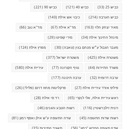
כביש 25
(33)
כביש 40
(121)
כביש 90
(221)
כביש הערבה
(214)
כיבוי אש אילת
(140)
מאיר יצחק הלוי
(163)
מד"א אילת
(67)
מד"א נגב
(66)
מינהל החינוך אילת
(34)
מירי קופיטו
(29)
מעבר הגבול ע״ש מנחם בגין (טאבה)
(30)
מפרץ אילת
(124)
משטרת אילת
(425)
משטרת ישראל
(377)
משרד התיירות
(44)
נגיף הקורונה
(77)
עיריית אילת
(580)
ערבה דרומית
(32)
ערבה תיכונה
(177)
פיליפ אזרד עיריית אילת
(27)
פרקליטות מחוז דרום (פלילי)
(26)
ראש עיריית אילת, אלי לנקרי
(65)
רד סי אילת
(28)
רונית זילברשטיין
(116)
רשות הטבע והגנים
(46)
רשות שדות התעופה
(45)
שדה התעופה ע"ש אילן ואסף רמון
(81)
שדה תעופה החדש "רמון"
(56)
תאגיד התיירות
(35)