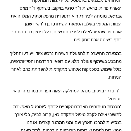
הניתוחים מבוצעים ביוספטל על ידי צוות המחלקה
האורתופדית, בראשות ד"ר סרגיי בויקוב, בשיתוף ד"ר מוזס
גבריאל, מומחה לכירורגיה אורתופדית מרפק וכתף, המלווה את
הצוות המקומי בשלב הטמעת השירות, וכן ד"ר גיידשמן –
אורתופד שהגיע לאילת לפני כחודשיים, בעל ניסיון רב בניתוחי
כתף בשיטה ארתרוסקופית.
במסגרת ההיערכות להפעלת השירות נרכש ציוד ייעודי, וההליך
מתבצע בשיתוף פעולה מלא עם רופאי ההרדמה והפיזיותרפיה,
כולל שימוש בטכניקות אלחוש מתקדמות להפחתת כאב לאחר
הניתוח.
ד"ר סרגיי בויקוב, מנהל המחלקה האורתופדית במרכז הרפואי
יוספטל:
"הכנסת הניתוחים הארתרוסקופיים לכתף ליוספטל מאפשרת
לתושבי אילת לקבל טיפול מתקדם כאן, קרוב לבית, בלי צורך
בנסיעות למרכז הארץ ועם זמני המתנה קצרים. אנחנו
ממשיכים לפתח שירותים כירורגיים מודרניים ולתת מענה