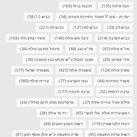
חבל אילות
(135)
חרבות ברזל
(160)
יוסי חן – מנכ"ל תאגיד התיירות העירוני
(34)
כביש 12
(58)
כביש 25
(33)
כביש 40
(121)
כביש 90
(221)
כביש הערבה
(214)
כיבוי אש אילת
(140)
מאיר יצחק הלוי
(163)
מד"א אילת
(67)
מד"א נגב
(66)
מינהל החינוך אילת
(34)
מירי קופיטו
(29)
מעבר הגבול ע״ש מנחם בגין (טאבה)
(30)
מפרץ אילת
(124)
משטרת אילת
(425)
משטרת ישראל
(377)
משרד התיירות
(44)
נגיף הקורונה
(77)
עיריית אילת
(580)
ערבה דרומית
(32)
ערבה תיכונה
(177)
פיליפ אזרד עיריית אילת
(27)
פרקליטות מחוז דרום (פלילי)
(26)
ראש עיריית אילת, אלי לנקרי
(65)
רד סי אילת
(28)
רונית זילברשטיין
(116)
רשות הטבע והגנים
(46)
רשות שדות התעופה
(45)
שדה התעופה ע"ש אילן ואסף רמון
(81)