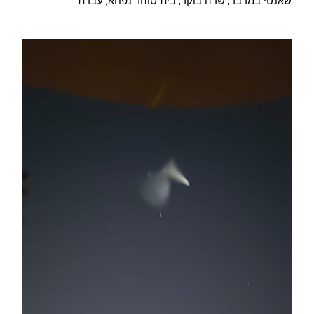
שאנטי במדבר, שדה בוקר, בית סוהר נפחא, עבדת