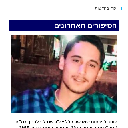
15 כתבי אישום נגד בני זוג שיחד עם ילדיהם יצאו
למסע גניבות באילת.
עוד בחדשות
.
הסיפורים האחרונים
האדמה רועדת- סדרת רעידות אדמה בחצי האי סיני
.
רעידת אדמה הורגשה באילת
.
איציק נועם מייסד מקומו ערב ערב נפטר
.
הותר לפרסום שמו של חלל צה"ל שנפל בלבנון. רס״ם
(מיל׳) תמיר וקנין, בן 33, מאילת, לוחם בגדוד 2855,