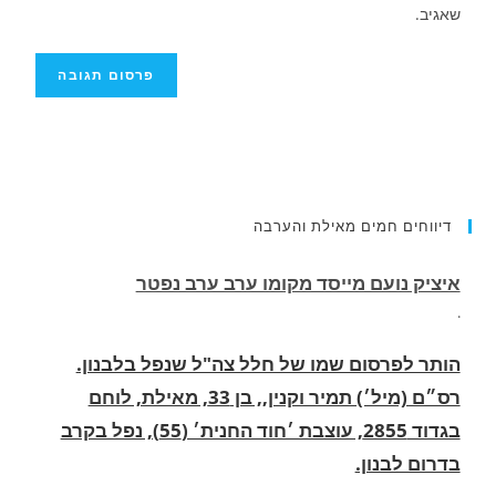
שאגיב.
דיווחים חמים מאילת והערבה
הותר לפרסום שמו של חלל צה"ל שנפל בלבנון.
רס״ם (מיל׳) תמיר וקנין,, בן 33, מאילת, לוחם
בגדוד 2855, עוצבת ׳חוד החנית׳ (55), נפל בקרב
בדרום לבנון.
.
החופשה המשפחתית שהפכה למסע גניבות: הוגשו