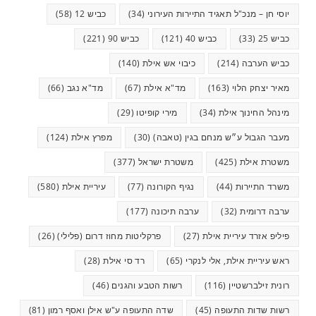
יוסי חן – מנכ"ל תאגיד התיירות העירוני
(34)
כביש 12
(58)
כביש 25
(33)
כביש 40
(121)
כביש 90
(221)
כביש הערבה
(214)
כיבוי אש אילת
(140)
מאיר יצחק הלוי
(163)
מד"א אילת
(67)
מד"א נגב
(66)
מינהל החינוך אילת
(34)
מירי קופיטו
(29)
מעבר הגבול ע״ש מנחם בגין (טאבה)
(30)
מפרץ אילת
(124)
משטרת אילת
(425)
משטרת ישראל
(377)
משרד התיירות
(44)
נגיף הקורונה
(77)
עיריית אילת
(580)
ערבה דרומית
(32)
ערבה תיכונה
(177)
פיליפ אזרד עיריית אילת
(27)
פרקליטות מחוז דרום (פלילי)
(26)
ראש עיריית אילת, אלי לנקרי
(65)
רד סי אילת
(28)
רונית זילברשטיין
(116)
רשות הטבע והגנים
(46)
רשות שדות התעופה
(45)
שדה התעופה ע"ש אילן ואסף רמון
(81)