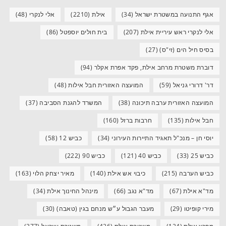
אגף התנועה במשטרת ישראל
(34)
אילת
(2210)
אלי לנקרי
(48)
אלי לנקרי ראש עיריית אילת
(207)
בית חולים יוספטל
(86)
בסיס חיל הים (זי"ס)
(27)
דוברת משטרת מרחב אילת, פקד אפרת אקלר
(94)
דר' דרורי גניאל
(59)
המועצה האזורית חבל אילות
(48)
המועצה האזורית ערבה תיכונה
(38)
המשרד להגנת הסביבה
(37)
חבל אילות
(135)
חרבות ברזל
(160)
יוסי חן – מנכ"ל תאגיד התיירות העירוני
(34)
כביש 12
(58)
כביש 25
(33)
כביש 40
(121)
כביש 90
(222)
כביש הערבה
(215)
כיבוי אש אילת
(140)
מאיר יצחק הלוי
(163)
מד"א אילת
(67)
מד"א נגב
(66)
מינהל החינוך אילת
(34)
מירי קופיטו
(29)
מעבר הגבול ע״ש מנחם בגין (טאבה)
(30)