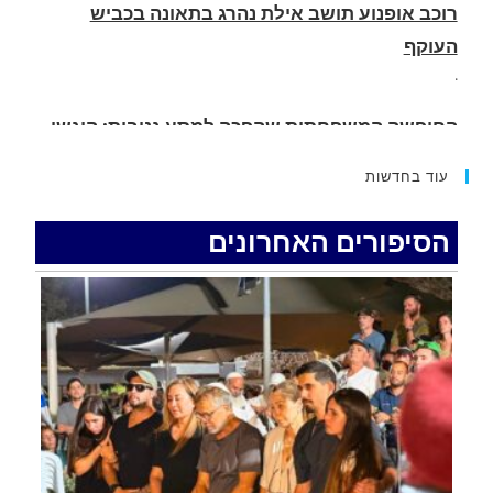
החופשה המשפחתית שהפכה למסע גניבות: הוגשו
15 כתבי אישום נגד בני זוג שיחד עם ילדיהם יצאו
למסע גניבות באילת.
.
עוד בחדשות
האדמה רועדת- סדרת רעידות אדמה בחצי האי סיני
.
הסיפורים האחרונים
רכב התנגש במעקה בטיחות בכביש 90 בסמוך לעין
חצבה. פצועים
.
איציק נועם מייסד מקומו ערב ערב נפטר
.