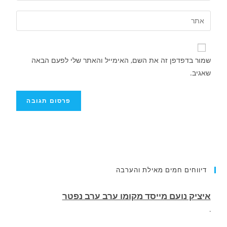
שמור בדפדפן זה את השם, האימייל והאתר שלי לפעם הבאה
שאגיב.
איציק נועם מייסד מקומו ערב ערב נפטר
דיווחים חמים מאילת והערבה
.
רוכב אופנוע תושב אילת נהרג בתאונה בכביש
העוקף
.