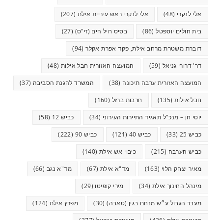
אלי לנקרי
(48)
אלי לנקרי ראש עיריית אילת
(207)
בית חולים יוספטל
(86)
בסיס חיל הים (זי"ס)
(27)
דוברת משטרת מרחב אילת, פקד אפרת אקלר
(94)
דר' דרורי גניאל
(59)
המועצה האזורית חבל אילות
(48)
המועצה האזורית ערבה תיכונה
(38)
המשרד להגנת הסביבה
(37)
חבל אילות
(135)
חרבות ברזל
(160)
יוסי חן – מנכ"ל תאגיד התיירות העירוני
(34)
כביש 12
(58)
כביש 25
(33)
כביש 40
(121)
כביש 90
(222)
כביש הערבה
(215)
כיבוי אש אילת
(140)
מאיר יצחק הלוי
(163)
מד"א אילת
(67)
מד"א נגב
(66)
מינהל החינוך אילת
(34)
מירי קופיטו
(29)
מעבר הגבול ע״ש מנחם בגין (טאבה)
(30)
מפרץ אילת
(124)