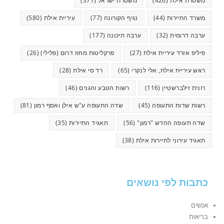
משטרת אילת
(426)
משטרת ישראל
(377)
משרד התיירות
(44)
נגיף הקורונה
(77)
עיריית אילת
(580)
ערבה דרומית
(32)
ערבה תיכונה
(177)
פיליפ אזרד עיריית אילת
(27)
פרקליטות מחוז דרום (פלילי)
(26)
ראש עיריית אילת, אלי לנקרי
(65)
רד סי אילת
(28)
רונית זילברשטיין
(116)
רשות הטבע והגנים
(46)
רשות שדות התעופה
(45)
שדה התעופה ע"ש אילן ואסף רמון
(81)
שדה תעופה החדש "רמון"
(56)
תאגיד התיירות
(35)
תאגיד עירוני לתיירות אילת
(38)
כתבות לפי נושאים
אנשים
בריאות