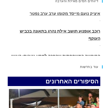
דיווחים חמים מאילת והערבה
.
רוכב אופנוע תושב אילת נהרג בתאונה בכביש
העוקף
.
החופשה המשפחתית שהפכה למסע גניבות: הוגשו
15 כתבי אישום נגד בני זוג שיחד עם ילדיהם יצאו
למסע גניבות באילת.
.
עוד בחדשות
האדמה רועדת- סדרת רעידות אדמה בחצי האי סיני
.
הסיפורים האחרונים
רכב התנגש במעקה בטיחות בכביש 90 בסמוך לעין
חצבה. פצועים
.