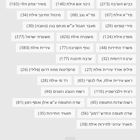
כביש הערבה
(215)
כיבוי אש אילת
(140)
מאיר יצחק הלוי
(163)
מד"א אילת
(67)
מד"א נגב
(66)
מינהל החינוך אילת
(34)
מירי קופיטו
(29)
מעבר הגבול ע״ש מנחם בגין (טאבה)
(30)
מפרץ אילת
(124)
משטרת אילת
(426)
משטרת ישראל
(377)
משרד התיירות
(44)
נגיף הקורונה
(77)
עיריית אילת
(580)
ערבה דרומית
(32)
ערבה תיכונה
(177)
פיליפ אזרד עיריית אילת
(27)
פרקליטות מחוז דרום (פלילי)
(26)
ראש עיריית אילת, אלי לנקרי
(65)
רד סי אילת
(28)
רונית זילברשטיין
(116)
רשות הטבע והגנים
(46)
רשות שדות התעופה
(45)
שדה התעופה ע"ש אילן ואסף רמון
(81)
שדה תעופה החדש "רמון"
(56)
תאגיד התיירות
(35)
תאגיד עירוני לתיירות אילת
(38)