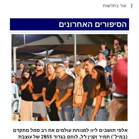
עוד בחדשות
האדמה רועדת- סדרת רעידות אדמה בחצי האי סיני
.
הסיפורים האחרונים
רכב התנגש במעקה בטיחות בכביש 90 בסמוך לעין
חצבה. פצועים
.
איציק נועם מייסד מקומו ערב ערב נפטר
.
אלפי תושבים ליוו למנוחת עולמים את רב סמל מתקדם
(במיל׳) תמיר וקנין ז"ל, לוחם בגדוד 2855 של עוצבת