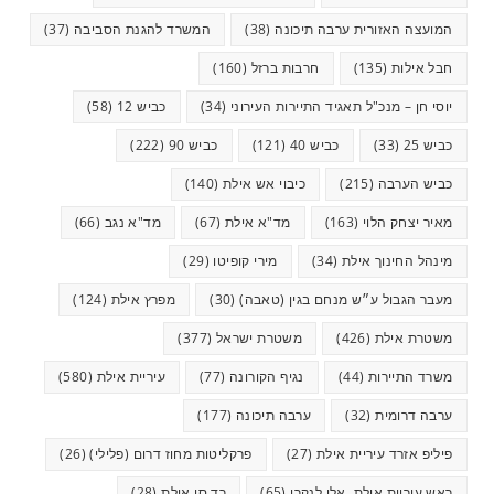
המועצה האזורית ערבה תיכונה
(38)
המשרד להגנת הסביבה
(37)
חבל אילות
(135)
חרבות ברזל
(160)
יוסי חן – מנכ"ל תאגיד התיירות העירוני
(34)
כביש 12
(58)
כביש 25
(33)
כביש 40
(121)
כביש 90
(222)
כביש הערבה
(215)
כיבוי אש אילת
(140)
מאיר יצחק הלוי
(163)
מד"א אילת
(67)
מד"א נגב
(66)
מינהל החינוך אילת
(34)
מירי קופיטו
(29)
מעבר הגבול ע״ש מנחם בגין (טאבה)
(30)
מפרץ אילת
(124)
משטרת אילת
(426)
משטרת ישראל
(377)
משרד התיירות
(44)
נגיף הקורונה
(77)
עיריית אילת
(580)
ערבה דרומית
(32)
ערבה תיכונה
(177)
פיליפ אזרד עיריית אילת
(27)
פרקליטות מחוז דרום (פלילי)
(26)
ראש עיריית אילת, אלי לנקרי
(65)
רד סי אילת
(28)