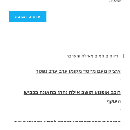
שאגיב.
דיווחים חמים מאילת והערבה
רוכב אופנוע תושב אילת נהרג בתאונה בכביש
העוקף
.
החופשה המשפחתית שהפכה למסע גניבות: הוגשו
15 כתבי אישום נגד בני זוג שיחד עם ילדיהם יצאו
למסע גניבות באילת.
.