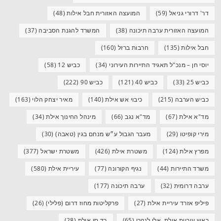
דר' דרורי גניאל
(59)
המועצה האזורית חבל אילות
(48)
המועצה האזורית ערבה תיכונה
(38)
המשרד להגנת הסביבה
(37)
חבל אילות
(135)
חרבות ברזל
(160)
יוסי חן – מנכ"ל תאגיד התיירות העירוני
(34)
כביש 12
(58)
כביש 25
(33)
כביש 40
(121)
כביש 90
(222)
כביש הערבה
(215)
כיבוי אש אילת
(140)
מאיר יצחק הלוי
(163)
מד"א אילת
(67)
מד"א נגב
(66)
מינהל החינוך אילת
(34)
מירי קופיטו
(29)
מעבר הגבול ע״ש מנחם בגין (טאבה)
(30)
מפרץ אילת
(124)
משטרת אילת
(426)
משטרת ישראל
(377)
משרד התיירות
(44)
נגיף הקורונה
(77)
עיריית אילת
(580)
ערבה דרומית
(32)
ערבה תיכונה
(177)
פיליפ אזרד עיריית אילת
(27)
פרקליטות מחוז דרום (פלילי)
(26)
ראש עיריית אילת, אלי לנקרי
(65)
רד סי אילת
(28)