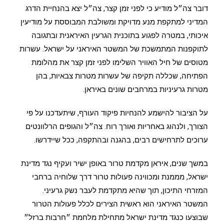
דובר צה״ל מודיע כי לפני זמן קצר, צה״ל יצא בהנחיית הדרג
המדיני למתקפת מנע מדויקת ומשולבת המבוססת על מודיעין
איכותי, במטרה לפגוע בתוכנית הגרעין האיראנית ובתגובה
לתוקפנות המתמשכת של המשטר האיראני על ישראל. עשרות
מטוסים של חיל האוויר השלימו לפני זמן קצר את מהלומת
הפתיחה, שכללה תקיפה של עשרות מטרות צבאיות, בהן
מטרות גרעיניות במרחבים שונים באיראן.
על הציבור להישמע להנחיות פיקוד העורף, שיתעדכנו על פי
הצורך, ולנהוג באחריות ואורך רוח. צה״ל והגופים הרלוונטים
ערוכים לתרחישים רבים, בהגנה ובהתקפה, ככל שיידרשו.
במשך שנים, איראן מקדמת טרור באופן ישיר ועקיף נגד מדינת
ישראל, מממנת ומכווינה פעולות טרור דרך שלוחיה ברחבי
המזרחי התיכון, תוך שהיא מתקדמת לעבר נשק גרעיני.
המשטר האיראני הוא ראשית הצירים לכלל פעולות הטרור
שבוצעו כנגד מדינת ישראל מתחילת מלחמת ״חרבות ברזל״