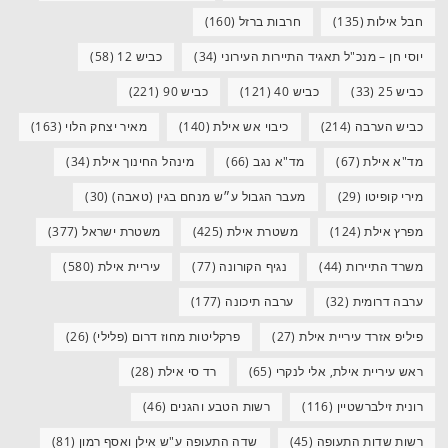
חבל אילות
(135)
חרבות ברזל
(160)
יוסי חן – מנכ"ל תאגיד התיירות העירוני
(34)
כביש 12
(58)
כביש 25
(33)
כביש 40
(121)
כביש 90
(221)
כביש הערבה
(214)
כיבוי אש אילת
(140)
מאיר יצחק הלוי
(163)
מד"א אילת
(67)
מד"א נגב
(66)
מינהל החינוך אילת
(34)
מירי קופיטו
(29)
מעבר הגבול ע״ש מנחם בגין (טאבה)
(30)
מפרץ אילת
(124)
משטרת אילת
(425)
משטרת ישראל
(377)
משרד התיירות
(44)
נגיף הקורונה
(77)
עיריית אילת
(580)
ערבה דרומית
(32)
ערבה תיכונה
(177)
פיליפ אזרד עיריית אילת
(27)
פרקליטות מחוז דרום (פלילי)
(26)
ראש עיריית אילת, אלי לנקרי
(65)
רד סי אילת
(28)
רונית זילברשטיין
(116)
רשות הטבע והגנים
(46)
רשות שדות התעופה
(45)
שדה התעופה ע"ש אילן ואסף רמון
(81)