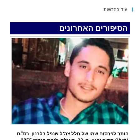
15 כתבי אישום נגד בני זוג שיחד עם ילדיהם יצאו
עוד בחדשות
למסע גניבות באילת.
.
הסיפורים האחרונים
האדמה רועדת- סדרת רעידות אדמה בחצי האי סיני
.
רעידת אדמה הורגשה באילת
.
איציק נועם מייסד מקומו ערב ערב נפטר
.
הותר לפרסום שמו של חלל צה"ל שנפל בלבנון. רס״ם