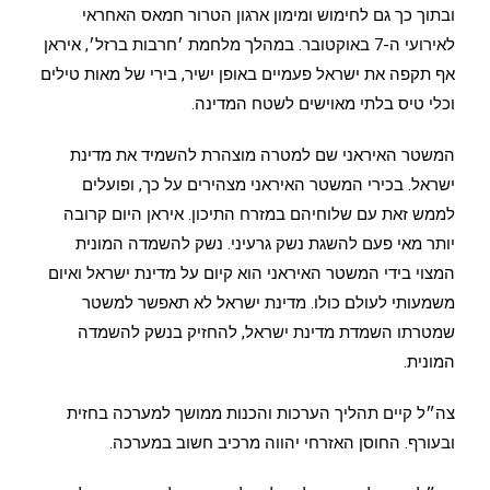
ובתוך כך גם לחימוש ומימון ארגון הטרור חמאס האחראי
לאירועי ה-7 באוקטובר. במהלך מלחמת ׳חרבות ברזל׳, איראן
אף תקפה את ישראל פעמיים באופן ישיר, בירי של מאות טילים
וכלי טיס בלתי מאוישים לשטח המדינה.
המשטר האיראני שם למטרה מוצהרת להשמיד את מדינת
ישראל. בכירי המשטר האיראני מצהירים על כך, ופועלים
לממש זאת עם שלוחיהם במזרח התיכון. איראן היום קרובה
יותר מאי פעם להשגת נשק גרעיני. נשק להשמדה המונית
המצוי בידי המשטר האיראני הוא קיום על מדינת ישראל ואיום
משמעותי לעולם כולו. מדינת ישראל לא תאפשר למשטר
שמטרתו השמדת מדינת ישראל, להחזיק בנשק להשמדה
המונית.
צה״ל קיים תהליך הערכות והכנות ממושך למערכה בחזית
ובעורף. החוסן האזרחי יהווה מרכיב חשוב במערכה.