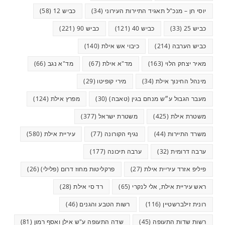
יוסי חן – מנכ"ל תאגיד התיירות העירוני
(34)
כביש 12
(58)
כביש 25
(33)
כביש 40
(121)
כביש 90
(221)
כביש הערבה
(214)
כיבוי אש אילת
(140)
מאיר יצחק הלוי
(163)
מד"א אילת
(67)
מד"א נגב
(66)
מינהל החינוך אילת
(34)
מירי קופיטו
(29)
מעבר הגבול ע״ש מנחם בגין (טאבה)
(30)
מפרץ אילת
(124)
משטרת אילת
(425)
משטרת ישראל
(377)
משרד התיירות
(44)
נגיף הקורונה
(77)
עיריית אילת
(580)
ערבה דרומית
(32)
ערבה תיכונה
(177)
פיליפ אזרד עיריית אילת
(27)
פרקליטות מחוז דרום (פלילי)
(26)
ראש עיריית אילת, אלי לנקרי
(65)
רד סי אילת
(28)
רונית זילברשטיין
(116)
רשות הטבע והגנים
(46)
רשות שדות התעופה
(45)
שדה התעופה ע"ש אילן ואסף רמון
(81)