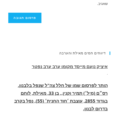
שאגיב.
איציק נועם מייסד מקומו ערב ערב נפטר
דיווחים חמים מאילת והערבה
.
הותר לפרסום שמו של חלל צה"ל שנפל בלבנון.
רס״ם (מיל׳) תמיר וקנין,, בן 33, מאילת, לוחם
בגדוד 2855, עוצבת ׳חוד החנית׳ (55), נפל בקרב
בדרום לבנון.
.
החופשה המשפחתית שהפכה למסע גניבות: הוגשו