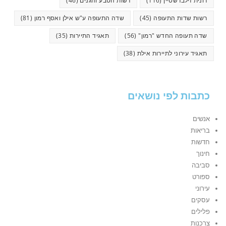
רונית זילברשטיין
(116)
רשות הטבע והגנים
(46)
רשות שדות התעופה
(45)
שדה התעופה ע"ש אילן ואסף רמון
(81)
שדה תעופה החדש "רמון"
(56)
תאגיד התיירות
(35)
תאגיד עירוני לתיירות אילת
(38)
כתבות לפי נושאים
אנשים
בריאות
חדשות
חינוך
סביבה
ספורט
עירוני
עסקים
פלילים
צרכנות