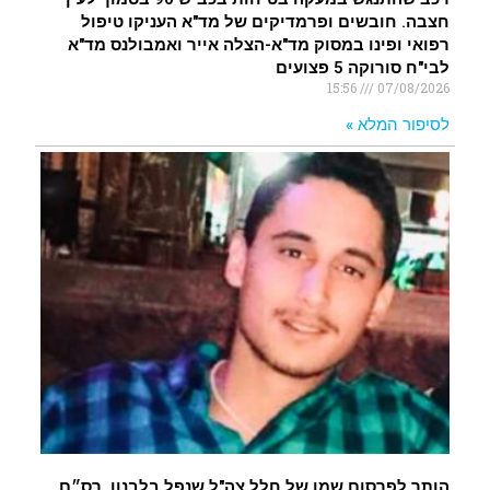
חצבה. חובשים ופרמדיקים של מד"א העניקו טיפול
רפואי ופינו במסוק מד"א-הצלה אייר ואמבולנס מד"א
לבי"ח סורוקה 5 פצועים
15:56
07/08/2026
לסיפור המלא »
הותר לפרסום שמו של חלל צה"ל שנפל בלבנון. רס״ם