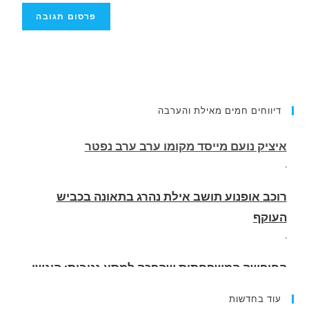
איציק נועם מייסד מקומו ערב ערב נפטר
דיווחים חמים מאילת והערבה
.
רוכב אופנוע תושב אילת נהרג בתאונה בכביש
העוקף
.
החופשה המשפחתית שהפכה למסע גניבות: הוגשו
15 כתבי אישום נגד בני זוג שיחד עם ילדיהם יצאו
למסע גניבות באילת.
.
עוד בחדשות