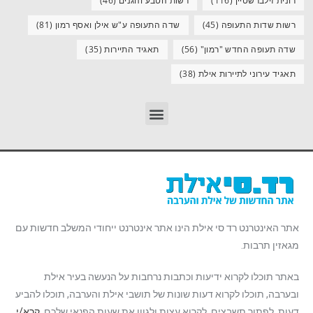
רונית זילברשטיין
(116)
רשות הטבע והגנים
(46)
רשות שדות התעופה
(45)
שדה התעופה ע"ש אילן ואסף רמון
(81)
שדה תעופה החדש "רמון"
(56)
תאגיד התיירות
(35)
תאגיד עירוני לתיירות אילת
(38)
אתר האינטרנט רד סי אילת הינו אתר אינטרנט ייחודי המשלב חדשות עם
מגאזין תרבות.
באתר תוכלו לקרוא ידיעות וכתבות נרחבות על הנעשה בעיר אילת
ובערבה, תוכלו לקרוא דעות שונות של תושבי אילת והערבה, תוכלו להביע
דעות, לפתור תשבצים, לקרוא עצות ולגוון את שעות הפנאי שלכם.
קרא/י