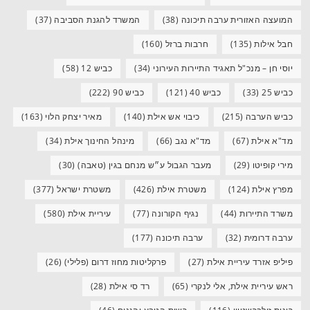
המועצה האזורית ערבה תיכונה
(38)
המשרד להגנת הסביבה
(37)
חבל אילות
(135)
חרבות ברזל
(160)
יוסי חן – מנכ"ל תאגיד התיירות העירוני
(34)
כביש 12
(58)
כביש 25
(33)
כביש 40
(121)
כביש 90
(222)
כביש הערבה
(215)
כיבוי אש אילת
(140)
מאיר יצחק הלוי
(163)
מד"א אילת
(67)
מד"א נגב
(66)
מינהל החינוך אילת
(34)
מירי קופיטו
(29)
מעבר הגבול ע״ש מנחם בגין (טאבה)
(30)
מפרץ אילת
(124)
משטרת אילת
(426)
משטרת ישראל
(377)
משרד התיירות
(44)
נגיף הקורונה
(77)
עיריית אילת
(580)
ערבה דרומית
(32)
ערבה תיכונה
(177)
פיליפ אזרד עיריית אילת
(27)
פרקליטות מחוז דרום (פלילי)
(26)
ראש עיריית אילת, אלי לנקרי
(65)
רד סי אילת
(28)