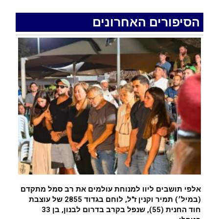
האדמה רועדת- סדרת רעידות אדמה בחצי האי סיני
.
הסיפורים האחרונים
רכב התנגש במעקה בטיחות בכביש 90 בסמוך לעין
חצבה. פצועים
.
איציק נועם מייסד מקומו ערב ערב נפטר
.
אלפי תושבים ליוו למנוחת עולמים את רב סמל מתקדם
(במיל׳) תמיר וקנין ז"ל, לוחם בגדוד 2855 של עוצבת
חוד החנית (55), שנפל בקרב בדרום לבנון, בן 33