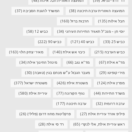
דר' דרורי גניאל
(59)
המועצה האזורית חבל אילות
(48)
המועצה האזורית ערבה תיכונה
(38)
המשרד להגנת הסביבה
(37)
חבל אילות
(135)
חרבות ברזל
(160)
יוסי חן – מנכ"ל תאגיד התיירות העירוני
(34)
כביש 12
(58)
כביש 25
(33)
כביש 40
(121)
כביש 90
(222)
כביש הערבה
(215)
כיבוי אש אילת
(140)
מאיר יצחק הלוי
(163)
מד"א אילת
(67)
מד"א נגב
(66)
מינהל החינוך אילת
(34)
מירי קופיטו
(29)
מעבר הגבול ע״ש מנחם בגין (טאבה)
(30)
מפרץ אילת
(124)
משטרת אילת
(426)
משטרת ישראל
(377)
משרד התיירות
(44)
נגיף הקורונה
(77)
עיריית אילת
(580)
ערבה דרומית
(32)
ערבה תיכונה
(177)
פיליפ אזרד עיריית אילת
(27)
פרקליטות מחוז דרום (פלילי)
(26)
ראש עיריית אילת, אלי לנקרי
(65)
רד סי אילת
(28)