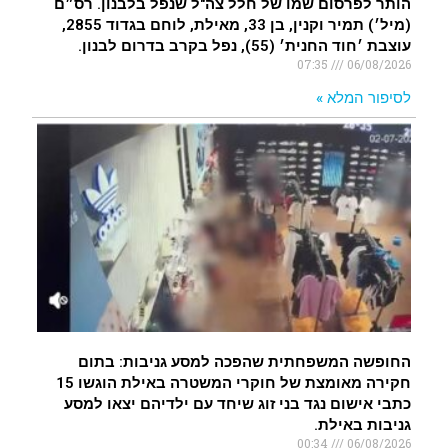
הותר לפרסום שמו של חלל צה"ל שנפל בלבנון. רס״ם
(מיל׳) תמיר וקנין, בן 33, מאילת, לוחם בגדוד 2855,
עוצבת ׳חוד החנית׳ (55), נפל בקרב בדרום לבנון.
07:35
06/08/2026
לסיפור המלא »
החופשה המשפחתית שהפכה למסע גניבות: בתום
חקירה מאומצת של חוקרי המשטרה באילת הוגשו 15
כתבי אישום נגד בני זוג שיחד עם ילדיהם יצאו למסע
גניבות באילת.
00:34
06/08/2026