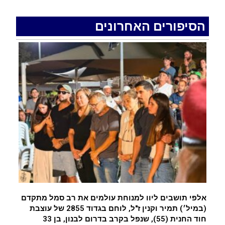
האדמה רועדת- סדרת רעידות אדמה בחצי האי סיני
.
הסיפורים האחרונים
רכב התנגש במעקה בטיחות בכביש 90 בסמוך לעין
חצבה. פצועים
.
איציק נועם מייסד מקומו ערב ערב נפטר
.
אלפי תושבים ליוו למנוחת עולמים את רב סמל מתקדם
(במיל׳) תמיר וקנין ז"ל, לוחם בגדוד 2855 של עוצבת
חוד החנית (55), שנפל בקרב בדרום לבנון, בן 33