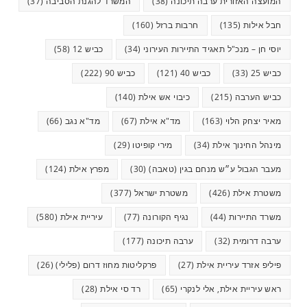
המועצה האזורית ערבה תיכונה
(38)
המשרד להגנת הסביבה
(37)
חבל אילות
(135)
חרבות ברזל
(160)
יוסי חן – מנכ"ל תאגיד התיירות העירוני
(34)
כביש 12
(58)
כביש 25
(33)
כביש 40
(121)
כביש 90
(222)
כביש הערבה
(215)
כיבוי אש אילת
(140)
מאיר יצחק הלוי
(163)
מד"א אילת
(67)
מד"א נגב
(66)
מינהל החינוך אילת
(34)
מירי קופיטו
(29)
מעבר הגבול ע״ש מנחם בגין (טאבה)
(30)
מפרץ אילת
(124)
משטרת אילת
(426)
משטרת ישראל
(377)
משרד התיירות
(44)
נגיף הקורונה
(77)
עיריית אילת
(580)
ערבה דרומית
(32)
ערבה תיכונה
(177)
פיליפ אזרד עיריית אילת
(27)
פרקליטות מחוז דרום (פלילי)
(26)
ראש עיריית אילת, אלי לנקרי
(65)
רד סי אילת
(28)