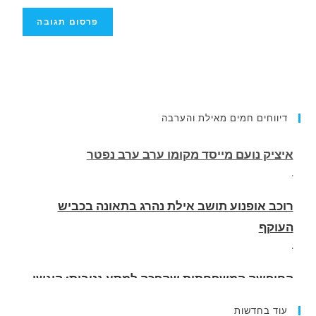
דיווחים חמים מאילת והערבה
רוכב אופנוע תושב אילת נהרג בתאונה בכביש
העוקף
.
החופשה המשפחתית שהפכה למסע גניבות: הוגשו
15 כתבי אישום נגד בני זוג שיחד עם ילדיהם יצאו
למסע גניבות באילת.
.
עוד בחדשות