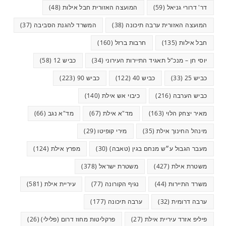
דר' דרורי גניאל
(59)
המועצה האזורית חבל אילות
(48)
המועצה האזורית ערבה תיכונה
(38)
המשרד להגנת הסביבה
(37)
חבל אילות
(135)
חרבות ברזל
(160)
יוסי חן – מנכ"ל תאגיד התיירות העירוני
(34)
כביש 12
(58)
כביש 25
(33)
כביש 40
(122)
כביש 90
(223)
כביש הערבה
(216)
כיבוי אש אילת
(140)
מאיר יצחק הלוי
(163)
מד"א אילת
(67)
מד"א נגב
(66)
מינהל החינוך אילת
(35)
מירי קופיטו
(29)
מעבר הגבול ע״ש מנחם בגין (טאבה)
(30)
מפרץ אילת
(124)
משטרת אילת
(427)
משטרת ישראל
(378)
משרד התיירות
(44)
נגיף הקורונה
(77)
עיריית אילת
(581)
ערבה דרומית
(32)
ערבה תיכונה
(177)
פיליפ אזרד עיריית אילת
(27)
פרקליטות מחוז דרום (פלילי)
(26)