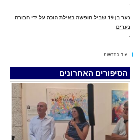
.
שועל נצפה בלילה מסתובב ליד בית הספר ים סוף
בשכונת השחמון באילת
.
כביש 40 בחלק הדרומי יסגר ביום שלישי ורביעי
עוד בחדשות
בשעות הבוקר
.
הסיפורים האחרונים
רכב התנגש במעקה בטיחות בכביש 90 בסמוך לעין
חצבה. פצועים
.
התיכון החדש על שם אריאל שרון יפתח בשכונת
השחמון באילת
.