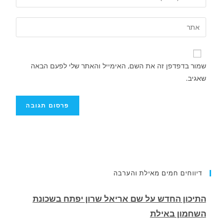
שמור בדפדפן זה את השם, האימייל והאתר שלי לפעם הבאה
שאגיב.
התיכון החדש על שם אריאל שרון יפתח בשכונת
השחמון באילת
דיווחים חמים מאילת והערבה
.
נער בן 19 שביל חופשה באילת הוכה על ידי חבורת
נערים