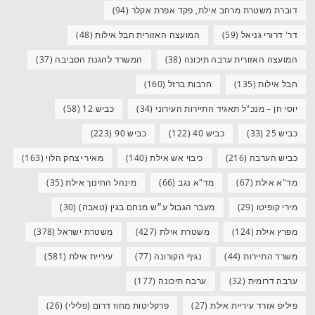
דוברת משטרת מרחב אילת, פקד אפרת אקלר
(94)
דר' דרורי גניאל
(59)
המועצה האזורית חבל אילות
(48)
המועצה האזורית ערבה תיכונה
(38)
המשרד להגנת הסביבה
(37)
חבל אילות
(135)
חרבות ברזל
(160)
יוסי חן – מנכ"ל תאגיד התיירות העירוני
(34)
כביש 12
(58)
כביש 25
(33)
כביש 40
(122)
כביש 90
(223)
כביש הערבה
(216)
כיבוי אש אילת
(140)
מאיר יצחק הלוי
(163)
מד"א אילת
(67)
מד"א נגב
(66)
מינהל החינוך אילת
(35)
מירי קופיטו
(29)
מעבר הגבול ע״ש מנחם בגין (טאבה)
(30)
מפרץ אילת
(124)
משטרת אילת
(427)
משטרת ישראל
(378)
משרד התיירות
(44)
נגיף הקורונה
(77)
עיריית אילת
(581)
ערבה דרומית
(32)
ערבה תיכונה
(177)
פיליפ אזרד עיריית אילת
(27)
פרקליטות מחוז דרום (פלילי)
(26)