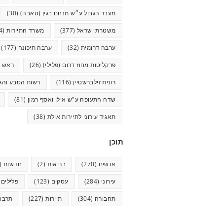
מעבר הגבול ע״ש מנחם בגין (טאבה)
(30)
משטרת ישראל
(377)
משרד התיירות
(44)
ערבה דרומית
(32)
ערבה תיכונה
(177)
פרקליטות מחוז דרום (פלילי)
(26)
ראש ע
רונית זילברשטיין
(116)
רשות הטבע והגנ
שדה התעופה ע"ש אילן ואסף רמון
(81)
תאגיד עירוני לתיירות אילת
(38)
תוכן
אנשים
(270)
בריאות
(2)
חדשות
(623)
עירוני
(284)
עסקים
(123)
פלילים
5)
תחבורה
(304)
תיירות
(227)
תרבו