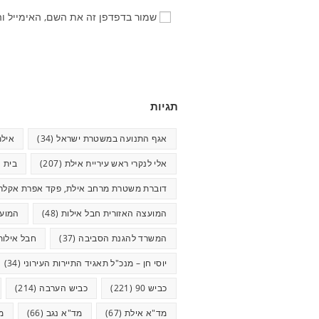
שמור בדפדפן זה את השם, האימייל ו
תגיות
אגף התנועה במשטרת ישראל
(34)
אילת
אלי לנקרי ראש עיריית אילת
(207)
בית ח
דוברת משטרת מרחב אילת, פקד אפרת אקלר
המועצה האזורית חבל אילות
(48)
המועצ
המשרד להגנת הסביבה
(37)
חבל אילות
יוסי חן – מנכ"ל תאגיד התיירות העירוני
(34)
כביש 90
(221)
כביש הערבה
(214)
מד"א אילת
(67)
מד"א נגב
(66)
מ