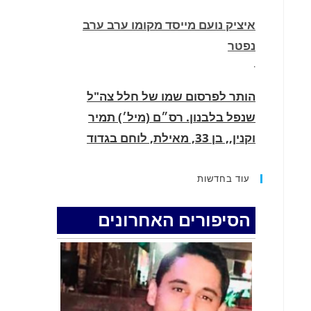
איציק נועם מייסד מקומו ערב ערב
נפטר
.
הותר לפרסום שמו של חלל צה"ל
שנפל בלבנון. רס״ם (מיל׳) תמיר
וקנין,, בן 33, מאילת, לוחם בגדוד
2855, עוצבת ׳חוד החנית׳ (55), נפל
בקרב בדרום לבנון.
עוד בחדשות
.
הסיפורים האחרונים
החופשה המשפחתית שהפכה למסע
גניבות: הוגשו 15 כתבי אישום נגד בני
זוג שיחד עם ילדיהם יצאו למסע גניבות
באילת.