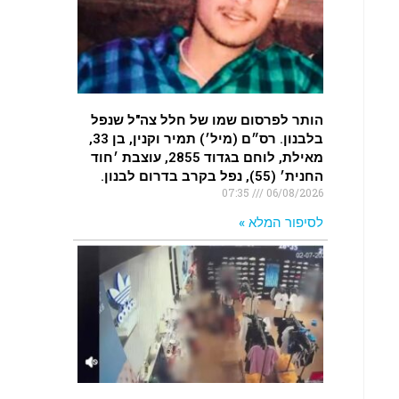
.
האדמה רועדת- סדרת רעידות אדמה
בחצי האי סיני
.
הותר לפרסום שמו של חלל צה"ל שנפל
רעידת אדמה הורגשה באילת
בלבנון. רס״ם (מיל׳) תמיר וקנין, בן 33,
.
מאילת, לוחם בגדוד 2855, עוצבת ׳חוד
החנית׳ (55), נפל בקרב בדרום לבנון.
07:35
06/08/2026
לסיפור המלא »