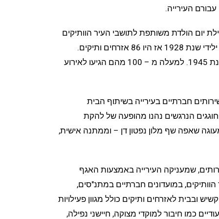
בורם העירייה.
ה עיריית אילת יום הולדת משותפת לתושבי העיר הוותיקים
שהגיעו לגיל 80. באירוע הראשון חגגו ילידי שנת 1928 אז היו 86 אזרחים ותיקים.
השנה הגיעו לגיל 80 כ – 300 ילידי שנת 1945. למעלה מ – 100 מהם הגיעו לאירוע
רותים חברתיים בעירייה בשיתוף הבית
החוגגים הנרגשים נהנו מהופעה של להקת
וגה שאפה שף מלון נפטון דן – וממתנה אישית,
ירותים, שמעניקה העירייה באמצעות האגף
הוותיקים, במועדונים חברתיים במתנ"סים,
יש ובבית לאזרחים ותיקים כולל מגוון פעילויות
דיים כמו חיבור למוקדי מצוקה, חיישני נפילה,