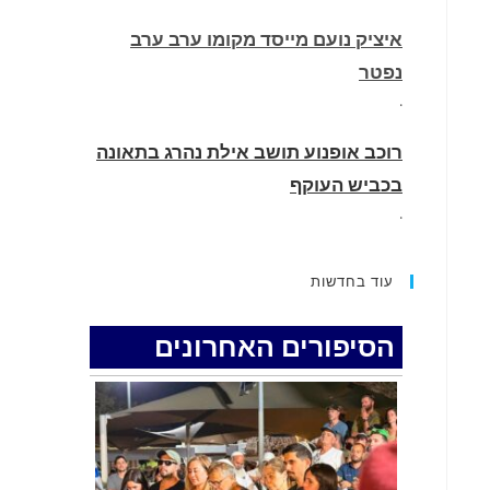
איציק נועם מייסד מקומו ערב ערב
נפטר
.
רוכב אופנוע תושב אילת נהרג בתאונה
בכביש העוקף
.
החופשה המשפחתית שהפכה למסע
עוד בחדשות
גניבות: הוגשו 15 כתבי אישום נגד בני
זוג שיחד עם ילדיהם יצאו למסע גניבות
הסיפורים האחרונים
באילת.
.
האדמה רועדת- סדרת רעידות אדמה
בחצי האי סיני