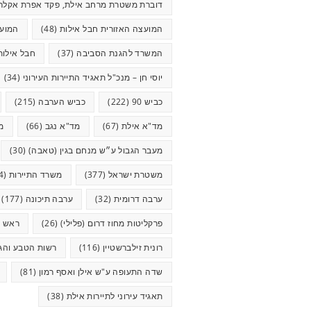
דוברת משטרת מרחב אילת, פקד אפרת אקלר
המועצה האזורית חבל אילות
(48)
המועצ
המשרד להגנת הסביבה
(37)
חבל אילות
יוסי חן – מנכ"ל תאגיד התיירות העירוני
(34)
כביש 90
(222)
כביש הערבה
(215)
מד"א אילת
(67)
מד"א נגב
(66)
מ
מעבר הגבול ע״ש מנחם בגין (טאבה)
(30)
משטרת ישראל
(377)
משרד התיירות
(44)
ערבה דרומית
(32)
ערבה תיכונה
(177)
פרקליטות מחוז דרום (פלילי)
(26)
ראש ע
רונית זילברשטיין
(116)
רשות הטבע והגנ
שדה התעופה ע"ש אילן ואסף רמון
(81)
תאגיד עירוני לתיירות אילת
(38)