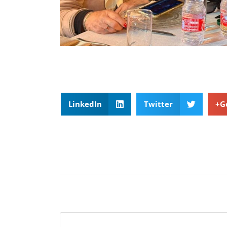
LinkedIn
Twitter
G