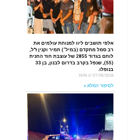
.
רכב התנגש במעקה בטיחות בכביש 90
בסמוך לעין חצבה. פצועים
.
אלפי תושבים ליוו למנוחת עולמים את
רב סמל מתקדם (במיל׳) תמיר וקנין ז"ל,
לוחם בגדוד 2855 של עוצבת חוד החנית
(55), שנפל בקרב בדרום לבנון, בן 33
בנופלו.
16:06
07/08/2026
לסיפור המלא »