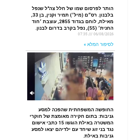
הותר לפרסום שמו של חלל צה"ל שנפל
בלבנון. רס״ם (מיל׳) תמיר וקנין, בן 33,
מאילת, לוחם בגדוד 2855, עוצבת ׳חוד
החנית׳ (55), נפל בקרב בדרום לבנון.
07:35
06/08/2026
לסיפור המלא »
החופשה המשפחתית שהפכה למסע
גניבות: בתום חקירה מאומצת של חוקרי
המשטרה באילת הוגשו 15 כתבי אישום
נגד בני זוג שיחד עם ילדיהם יצאו למסע
גניבות באילת.