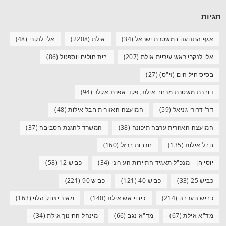
תגיות
אגף התנועה במשטרת ישראל
(34)
אילת
(2208)
אלי לנקרי
(48)
אלי לנקרי ראש עיריית אילת
(207)
בית חולים יוספטל
(86)
בסיס חיל הים (זי"ס)
(27)
דוברת משטרת מרחב אילת, פקד אפרת אקלר
(94)
דר' דרורי גניאל
(59)
המועצה האזורית חבל אילות
(48)
המועצה האזורית ערבה תיכונה
(38)
המשרד להגנת הסביבה
(37)
חבל אילות
(135)
חרבות ברזל
(160)
יוסי חן – מנכ"ל תאגיד התיירות העירוני
(34)
כביש 12
(58)
כביש 25
(33)
כביש 40
(121)
כביש 90
(221)
כביש הערבה
(214)
כיבוי אש אילת
(140)
מאיר יצחק הלוי
(163)
מד"א אילת
(67)
מד"א נגב
(66)
מינהל החינוך אילת
(34)