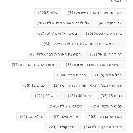
תגיות
אגף התנועה במשטרת ישראל
(34)
אילת
(2208)
אלי לנקרי
(48)
אלי לנקרי ראש עיריית אילת
(207)
בית חולים יוספטל
(86)
בסיס חיל הים (זי"ס)
(27)
דוברת משטרת מרחב אילת, פקד אפרת אקלר
(94)
דר' דרורי גניאל
(59)
המועצה האזורית חבל אילות
(48)
המועצה האזורית ערבה תיכונה
(38)
המשרד להגנת הסביבה
(37)
חבל אילות
(135)
חרבות ברזל
(160)
יוסי חן – מנכ"ל תאגיד התיירות העירוני
(34)
כביש 12
(58)
כביש 25
(33)
כביש 40
(121)
כביש 90
(221)
כביש הערבה
(214)
כיבוי אש אילת
(140)
מאיר יצחק הלוי
(163)
מד"א אילת
(67)
מד"א נגב
(66)
מינהל החינוך אילת
(34)
מירי קופיטו
(29)