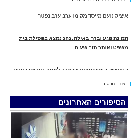
.
תמונת פגע וברח באילת. נהג נמצא בפסילת בית
משפט ואותר תוך שעות
.
החופשה המשפחתית שהפכה למסע גניבות: הוגשו
15 כתבי אישום נגד בני זוג שיחד עם ילדיהם יצאו
למסע גניבות באילת.
.
עוד בחדשות
האדמה רועדת- סדרת רעידות אדמה בחצי האי סיני
.
הסיפורים האחרונים
רעידת אדמה הורגשה באילת
.
איציק נועם מייסד מקומו ערב ערב נפטר