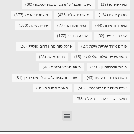
מירי קופיטו
(29)
מעבר הגבול ע״ש מנחם בגין (טאבה)
(30)
מפרץ אילת
(124)
משטרת אילת
(425)
משטרת ישראל
(377)
משרד התיירות
(44)
נגיף הקורונה
(77)
עיריית אילת
(580)
ערבה דרומית
(32)
ערבה תיכונה
(177)
פיליפ אזרד עיריית אילת
(27)
פרקליטות מחוז דרום (פלילי)
(26)
ראש עיריית אילת, אלי לנקרי
(65)
רד סי אילת
(28)
רונית זילברשטיין
(116)
רשות הטבע והגנים
(46)
רשות שדות התעופה
(45)
שדה התעופה ע"ש אילן ואסף רמון
(81)
שדה תעופה החדש "רמון"
(56)
תאגיד התיירות
(35)
תאגיד עירוני לתיירות אילת
(38)