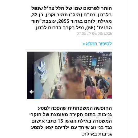
הותר לפרסום שמו של חלל צה"ל שנפל
בלבנון. רס״ם (מיל׳) תמיר וקנין, בן 33,
מאילת, לוחם בגדוד 2855, עוצבת ׳חוד
החנית׳ (55), נפל בקרב בדרום לבנון.
07:35
06/08/2026
לסיפור המלא »
החופשה המשפחתית שהפכה למסע
גניבות: בתום חקירה מאומצת של חוקרי
המשטרה באילת הוגשו 15 כתבי אישום
נגד בני זוג שיחד עם ילדיהם יצאו למסע
גניבות באילת.