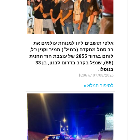
.
רכב התנגש במעקה בטיחות בכביש 90
בסמוך לעין חצבה. פצועים
.
אלפי תושבים ליוו למנוחת עולמים את
רב סמל מתקדם (במיל׳) תמיר וקנין ז"ל,
לוחם בגדוד 2855 של עוצבת חוד החנית
(55), שנפל בקרב בדרום לבנון, בן 33
בנופלו.
16:06
07/08/2026
לסיפור המלא »