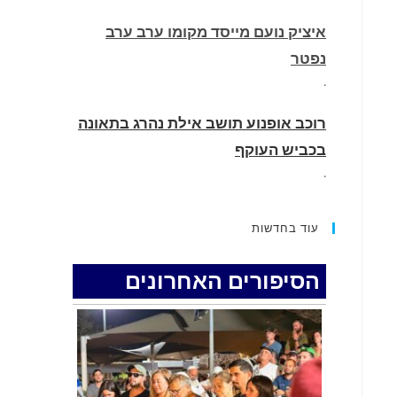
איציק נועם מייסד מקומו ערב ערב
נפטר
.
רוכב אופנוע תושב אילת נהרג בתאונה
בכביש העוקף
.
החופשה המשפחתית שהפכה למסע
עוד בחדשות
גניבות: הוגשו 15 כתבי אישום נגד בני
זוג שיחד עם ילדיהם יצאו למסע גניבות
הסיפורים האחרונים
באילת.
.
האדמה רועדת- סדרת רעידות אדמה
בחצי האי סיני