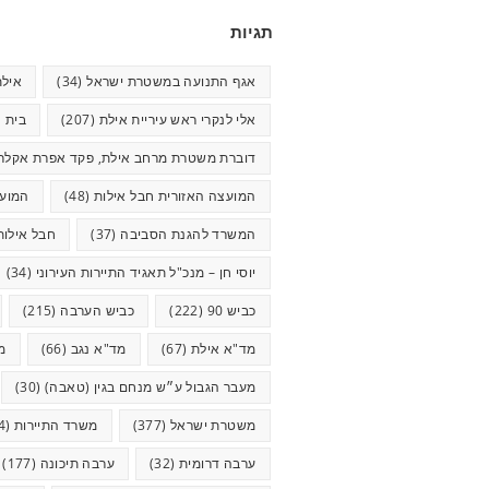
תגיות
אגף התנועה במשטרת ישראל
(34)
אילת
אלי לנקרי ראש עיריית אילת
(207)
בית ח
דוברת משטרת מרחב אילת, פקד אפרת אקלר
המועצה האזורית חבל אילות
(48)
המועצ
המשרד להגנת הסביבה
(37)
חבל אילות
יוסי חן – מנכ"ל תאגיד התיירות העירוני
(34)
כביש 90
(222)
כביש הערבה
(215)
מד"א אילת
(67)
מד"א נגב
(66)
מ
מעבר הגבול ע״ש מנחם בגין (טאבה)
(30)
משטרת ישראל
(377)
משרד התיירות
(44)
ערבה דרומית
(32)
ערבה תיכונה
(177)