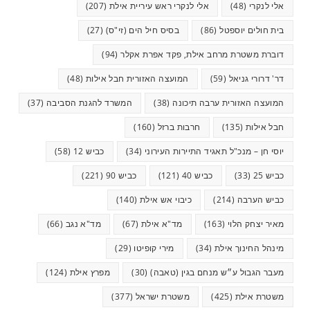
אלי לנקרי
(48)
אלי לנקרי ראש עיריית אילת
(207)
בית חולים יוספטל
(86)
בסיס חיל הים (זי"ס)
(27)
דוברת משטרת מרחב אילת, פקד אפרת אקלר
(94)
דר' דרורי גניאל
(59)
המועצה האזורית חבל אילות
(48)
המועצה האזורית ערבה תיכונה
(38)
המשרד להגנת הסביבה
(37)
חבל אילות
(135)
חרבות ברזל
(160)
יוסי חן – מנכ"ל תאגיד התיירות העירוני
(34)
כביש 12
(58)
כביש 25
(33)
כביש 40
(121)
כביש 90
(221)
כביש הערבה
(214)
כיבוי אש אילת
(140)
מאיר יצחק הלוי
(163)
מד"א אילת
(67)
מד"א נגב
(66)
מינהל החינוך אילת
(34)
מירי קופיטו
(29)
מעבר הגבול ע״ש מנחם בגין (טאבה)
(30)
מפרץ אילת
(124)
משטרת אילת
(425)
משטרת ישראל
(377)