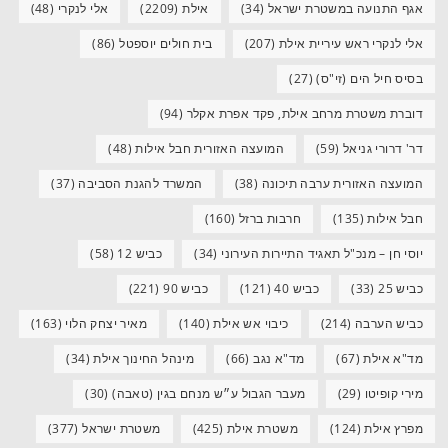
אגף התנועה במשטרת ישראל
(34)
אילת
(2209)
אלי לנקרי
(48)
אלי לנקרי ראש עיריית אילת
(207)
בית חולים יוספטל
(86)
בסיס חיל הים (זי"ס)
(27)
דוברת משטרת מרחב אילת, פקד אפרת אקלר
(94)
דר' דרורי גניאל
(59)
המועצה האזורית חבל אילות
(48)
המועצה האזורית ערבה תיכונה
(38)
המשרד להגנת הסביבה
(37)
חבל אילות
(135)
חרבות ברזל
(160)
יוסי חן – מנכ"ל תאגיד התיירות העירוני
(34)
כביש 12
(58)
כביש 25
(33)
כביש 40
(121)
כביש 90
(221)
כביש הערבה
(214)
כיבוי אש אילת
(140)
מאיר יצחק הלוי
(163)
מד"א אילת
(67)
מד"א נגב
(66)
מינהל החינוך אילת
(34)
מירי קופיטו
(29)
מעבר הגבול ע״ש מנחם בגין (טאבה)
(30)
מפרץ אילת
(124)
משטרת אילת
(425)
משטרת ישראל
(377)