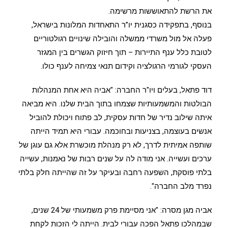
את הרשת להתאוששות מרשימה.
בנוסף, בתפקידה כסגנית יו”ר התאחדות המלונות בישראל,
פעלה אל מול משרדי ממשלה והובילה שינויים רגולטוריים
לטובת כלל ענף התיירות – תוך חיזוק הגשרים בין המגזר
העסקי לגורמי הרגולציה וקידום תנאי צמיחה לענף כולו.
דוד פתאל, בעלים ויו"ר החברה: "אביה היא אחת המנהלות
הבולטות והמשמעותיות שצמחו בתוך הבית שלנו. היא מביאה
איתה שילוב נדיר של חדות עסקית, לב פתוח ויכולת להוביל
אנשים בעוצמה, בצניעות ובחוכמה. עבורי היא תמיד הייתה
שותפה אמיתית לדרך, לא רק מנהלת מוכשרת אלא גם עוגן של
ערכים ועשייה. אני מודה לה על שנים רבות של נאמנות, עשייה
בלתי פוסקת, השפעה רחבה ובעיקר על זה שהייתה חלק בלתי
נפרד מלב החברה".
אביה מגן מסרה: "אני מסיימת פרק משמעותי של 24 שנים,
שבמהלכו פתאל הפכה עבורי לבית. הייתה לי הזכות לקחת