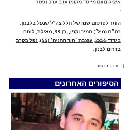
הותר לפרסום שמו של חלל צה"ל שנפל בלבנון.
רס״ם (מיל׳) תמיר וקנין,, בן 33, מאילת, לוחם
בגדוד 2855, עוצבת ׳חוד החנית׳ (55), נפל בקרב
בדרום לבנון.
.
החופשה המשפחתית שהפכה למסע גניבות: הוגשו
15 כתבי אישום נגד בני זוג שיחד עם ילדיהם יצאו
למסע גניבות באילת.
עוד בחדשות
.
הסיפורים האחרונים
האדמה רועדת- סדרת רעידות אדמה בחצי האי סיני
.
רעידת אדמה הורגשה באילת
.
איציק נועם מייסד מקומו ערב ערב נפטר