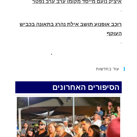
רוכב אופנוע תושב אילת נהרג בתאונה בכביש
העוקף
.
החופשה המשפחתית שהפכה למסע גניבות:
הוגשו 15 כתבי אישום נגד בני זוג שיחד עם
ילדיהם יצאו למסע גניבות באילת.
.
עוד בחדשות
האדמה רועדת- סדרת רעידות אדמה בחצי האי
סיני
הסיפורים האחרונים
.
רכב התנגש במעקה בטיחות בכביש 90 בסמוך
לעין חצבה. פצועים
.