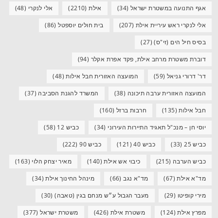
אגף התנועה במשטרת ישראל
(34)
אילת
(2210)
אלי לנקרי
(48)
אלי לנקרי ראש עיריית אילת
(207)
בית חולים יוספטל
(86)
בסיס חיל הים (זי"ס)
(27)
דוברת משטרת מרחב אילת, פקד אפרת אקלר
(94)
דר' דרורי גניאל
(59)
המועצה האזורית חבל אילות
(48)
המועצה האזורית ערבה תיכונה
(38)
המשרד להגנת הסביבה
(37)
חבל אילות
(135)
חרבות ברזל
(160)
יוסי חן – מנכ"ל תאגיד התיירות העירוני
(34)
כביש 12
(58)
כביש 25
(33)
כביש 40
(121)
כביש 90
(222)
כביש הערבה
(215)
כיבוי אש אילת
(140)
מאיר יצחק הלוי
(163)
מד"א אילת
(67)
מד"א נגב
(66)
מינהל החינוך אילת
(34)
מירי קופיטו
(29)
מעבר הגבול ע״ש מנחם בגין (טאבה)
(30)
מפרץ אילת
(124)
משטרת אילת
(426)
משטרת ישראל
(377)