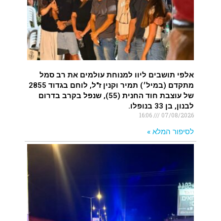
איציק נועם מייסד מקומו ערב ערב נפטר
.
אלפי תושבים ליוו למנוחת עולמים את רב סמל
מתקדם (במיל׳) תמיר וקנין ז"ל, לוחם בגדוד 2855
של עוצבת חוד החנית (55), שנפל בקרב בדרום
לבנון, בן 33 בנופלו.
16:06
07/08/2026
לסיפור המלא »