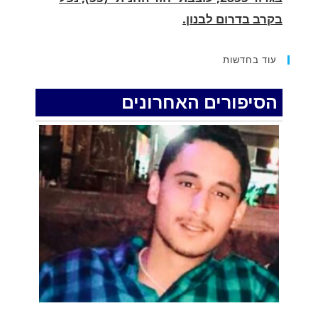
החופשה המשפחתית שהפכה למסע גניבות:
הוגשו 15 כתבי אישום נגד בני זוג שיחד עם
עוד בחדשות
ילדיהם יצאו למסע גניבות באילת.
.
הסיפורים האחרונים
האדמה רועדת- סדרת רעידות אדמה בחצי האי
סיני
.
רעידת אדמה הורגשה באילת
.
איציק נועם מייסד מקומו ערב ערב נפטר
.