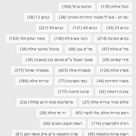
חבל אילות
(135)
חרבות ברזל
(160)
יוסי חן – מנכ"ל תאגיד התיירות העירוני
(34)
כביש 12
(58)
כביש 25
(33)
כביש 40
(121)
כביש 90
(221)
כביש הערבה
(214)
כיבוי אש אילת
(140)
מאיר יצחק הלוי
(163)
מד"א אילת
(67)
מד"א נגב
(66)
מינהל החינוך אילת
(34)
מירי קופיטו
(29)
מעבר הגבול ע״ש מנחם בגין (טאבה)
(30)
מפרץ אילת
(124)
משטרת אילת
(425)
משטרת ישראל
(377)
משרד התיירות
(44)
נגיף הקורונה
(77)
עיריית אילת
(580)
ערבה דרומית
(32)
ערבה תיכונה
(177)
פיליפ אזרד עיריית אילת
(27)
פרקליטות מחוז דרום (פלילי)
(26)
ראש עיריית אילת, אלי לנקרי
(65)
רד סי אילת
(28)
רונית זילברשטיין
(116)
רשות הטבע והגנים
(46)
רשות שדות התעופה
(45)
שדה התעופה ע"ש אילן ואסף רמון
(81)