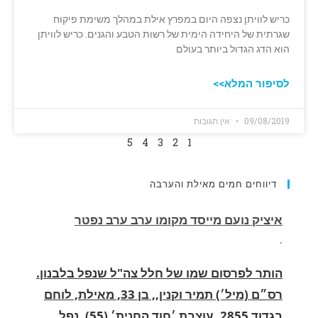
כריש לוויתן נצפה היום במפרץ אילת במהלך משימת פיקוח
שגרתית של היחידה הימית של רשות הטבע והגנים. כריש לוויתן
הוא הדג הגדול ביותר בעולם
לסיפור המלא>>
09/08/2019
אין תגובות
5
4
3
2
1
דיווחים חמים מאילת והערבה
הותר לפרסום שמו של חלל צה"ל שנפל בלבנון.
רס״ם (מיל׳) תמיר וקנין,, בן 33, מאילת, לוחם
בגדוד 2855, עוצבת ׳חוד החנית׳ (55), נפל
בקרב בדרום לבנון.
.