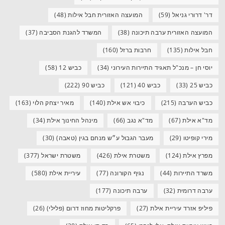
דר' דרורי גניאל
(59)
המועצה האזורית חבל אילות
(48)
המועצה האזורית ערבה תיכונה
(38)
המשרד להגנת הסביבה
(37)
חבל אילות
(135)
חרבות ברזל
(160)
יוסי חן – מנכ"ל תאגיד התיירות העירוני
(34)
כביש 12
(58)
כביש 25
(33)
כביש 40
(121)
כביש 90
(222)
כביש הערבה
(215)
כיבוי אש אילת
(140)
מאיר יצחק הלוי
(163)
מד"א אילת
(67)
מד"א נגב
(66)
מינהל החינוך אילת
(34)
מירי קופיטו
(29)
מעבר הגבול ע״ש מנחם בגין (טאבה)
(30)
מפרץ אילת
(124)
משטרת אילת
(426)
משטרת ישראל
(377)
משרד התיירות
(44)
נגיף הקורונה
(77)
עיריית אילת
(580)
ערבה דרומית
(32)
ערבה תיכונה
(177)
פיליפ אזרד עיריית אילת
(27)
פרקליטות מחוז דרום (פלילי)
(26)