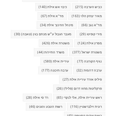
כביש הערבה
(215)
כיבוי אש אילת
(140)
מאיר יצחק הלוי
(163)
מד"א אילת
(67)
מד"א נגב
(66)
מינהל החינוך אילת
(34)
מירי קופיטו
(29)
מעבר הגבול ע״ש מנחם בגין (טאבה)
(30)
מפרץ אילת
(124)
משטרת אילת
(426)
משטרת ישראל
(377)
משרד התיירות
(44)
נגיף הקורונה
(77)
עיריית אילת
(580)
ערבה דרומית
(32)
ערבה תיכונה
(177)
פיליפ אזרד עיריית אילת
(27)
פרקליטות מחוז דרום (פלילי)
(26)
ראש עיריית אילת, אלי לנקרי
(65)
רד סי אילת
(28)
רונית זילברשטיין
(116)
רשות הטבע והגנים
(46)
רשות שדות התעופה
(45)