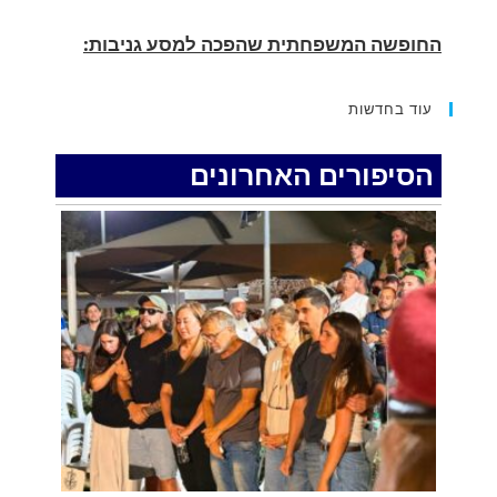
הוגשו 15 כתבי אישום נגד בני זוג שיחד עם
ילדיהם יצאו למסע גניבות באילת.
.
עוד בחדשות
האדמה רועדת- סדרת רעידות אדמה בחצי האי
סיני
הסיפורים האחרונים
.
רכב התנגש במעקה בטיחות בכביש 90 בסמוך
לעין חצבה. פצועים
.
איציק נועם מייסד מקומו ערב ערב נפטר
.