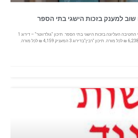
 שוב למענק ‏בזכות הישגי בתי הספר
בתי הספר התיכוניים באילת זכו לתגמול דיפרנציאלי למורי החטיבה העליונה בזכות הישגי ‏בתי הספר. תיכון "גולדווטר" – דירוג 1