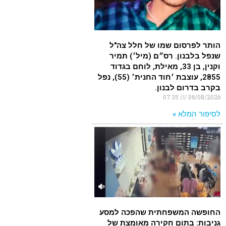
הותר לפרסום שמו של חלל צה"ל
שנפל בלבנון. רס״ם (מיל׳) תמיר
וקנין, בן 33, מאילת, לוחם בגדוד
2855, עוצבת ׳חוד החנית׳ (55), נפל
בקרב בדרום לבנון.
07:35
06/08/2026
לסיפור המלא »
החופשה המשפחתית שהפכה למסע
גניבות: בתום חקירה מאומצת של