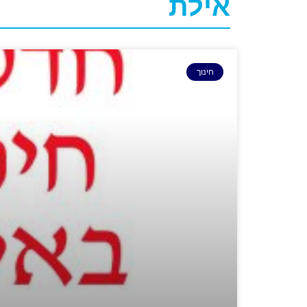
אילת
חינוך