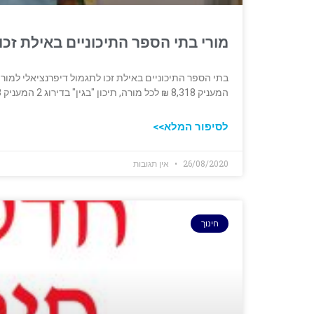
מורי בתי הספר התיכוניים באילת זכו
המעניק 8,318 ‏‏₪ לכל מורה, תיכון "בגין" בדירוג 2 המעניק 6,238 ₪ לכל ‏מורה. תיכון "רבין"בדירוג 3 המעניק 4,159 ₪ לכל מורה.
לסיפור המלא>>
26/08/2020
אין תגובות
חינוך