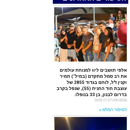
.
האדמה רועדת- סדרת רעידות
אדמה בחצי האי סיני
.
רכב התנגש במעקה בטיחות בכביש
90 בסמוך לעין חצבה. פצועים
.
אלפי תושבים ליוו למנוחת עולמים
איציק נועם מייסד מקומו ערב ערב
את רב סמל מתקדם (במיל׳) תמיר
וקנין ז"ל, לוחם בגדוד 2855 של
נפטר
עוצבת חוד החנית (55), שנפל בקרב
.
בדרום לבנון, בן 33 בנופלו.
16:06
07/08/2026
לסיפור המלא »