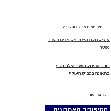
דיווחים חמים מאילת והערבה
איציק נועם מייסד מקומו ערב ערב
נפטר
.
רוכב אופנוע תושב אילת נהרג
בתאונה בכביש העוקף
.
החופשה המשפחתית שהפכה
למסע גניבות: הוגשו 15 כתבי
עוד בחדשות
אישום נגד בני זוג שיחד עם ילדיהם
יצאו למסע גניבות באילת.
הסיפורים האחרונים