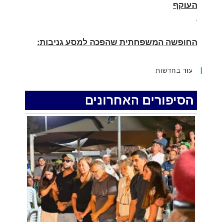
החופשה המשפחתית שהפכה למסע גניבות:
הוגשו 15 כתבי אישום נגד בני זוג שיחד עם
ילדיהם יצאו למסע גניבות באילת.
.
עוד בחדשות
האדמה רועדת- סדרת רעידות אדמה בחצי האי
סיני
הסיפורים האחרונים
.
רכב התנגש במעקה בטיחות בכביש 90 בסמוך
לעין חצבה. פצועים
.
איציק נועם מייסד מקומו ערב ערב נפטר
.