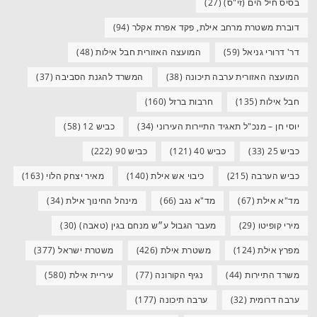
בסיס חיל הים (זי"ס)
(27)
דוברת משטרת מרחב אילת, פקד אפרת אקלר
(94)
דר' דרורי גניאל
(59)
המועצה האזורית חבל אילות
(48)
המועצה האזורית ערבה תיכונה
(38)
המשרד להגנת הסביבה
(37)
חבל אילות
(135)
חרבות ברזל
(160)
יוסי חן – מנכ"ל תאגיד התיירות העירוני
(34)
כביש 12
(58)
כביש 25
(33)
כביש 40
(121)
כביש 90
(222)
כביש הערבה
(215)
כיבוי אש אילת
(140)
מאיר יצחק הלוי
(163)
מד"א אילת
(67)
מד"א נגב
(66)
מינהל החינוך אילת
(34)
מירי קופיטו
(29)
מעבר הגבול ע״ש מנחם בגין (טאבה)
(30)
מפרץ אילת
(124)
משטרת אילת
(426)
משטרת ישראל
(377)
משרד התיירות
(44)
נגיף הקורונה
(77)
עיריית אילת
(580)
ערבה דרומית
(32)
ערבה תיכונה
(177)