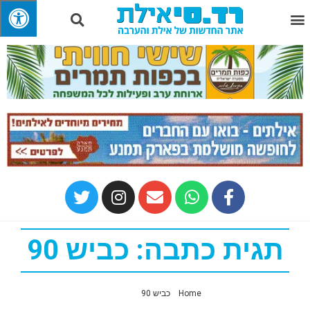
תגית כתבה: כביש 90
Home
»
כביש 90
»
עמוד 4