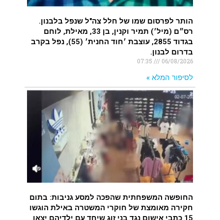
הותר לפרסום שמו של חלל צה"ל שנפל בלבנון.
רס״ם (מיל׳) תמיר וקנין, בן 33, מאילת, לוחם
בגדוד 2855, עוצבת ׳חוד החנית׳ (55), נפל בקרב
בדרום לבנון.
07:35
06/08/2026
לסיפור המלא »
החופשה המשפחתית שהפכה למסע גניבות: בתום
חקירה מאומצת של חוקרי המשטרה באילת הוגשו
15 כתבי אישום נגד בני זוג שיחד עם ילדיהם יצאו