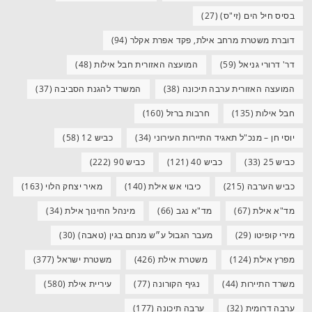
בסיס חיל הים (זי"ס)
(27)
דוברת משטרת מרחב אילת, פקד אפרת אקלר
(94)
דר' דרורי גניאל
(59)
המועצה האזורית חבל אילות
(48)
המועצה האזורית ערבה תיכונה
(38)
המשרד להגנת הסביבה
(37)
חבל אילות
(135)
חרבות ברזל
(160)
יוסי חן – מנכ"ל תאגיד התיירות העירוני
(34)
כביש 12
(58)
כביש 25
(33)
כביש 40
(121)
כביש 90
(222)
כביש הערבה
(215)
כיבוי אש אילת
(140)
מאיר יצחק הלוי
(163)
מד"א אילת
(67)
מד"א נגב
(66)
מינהל החינוך אילת
(34)
מירי קופיטו
(29)
מעבר הגבול ע״ש מנחם בגין (טאבה)
(30)
מפרץ אילת
(124)
משטרת אילת
(426)
משטרת ישראל
(377)
משרד התיירות
(44)
נגיף הקורונה
(77)
עיריית אילת
(580)
ערבה דרומית
(32)
ערבה תיכונה
(177)