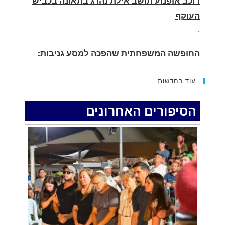
החופשה המשפחתית שהפכה למסע גניבות:
הוגשו 15 כתבי אישום נגד בני זוג שיחד עם
ילדיהם יצאו למסע גניבות באילת.
.
עוד בחדשות
האדמה רועדת- סדרת רעידות אדמה בחצי האי
סיני
הסיפורים האחרונים
.
רכב התנגש במעקה בטיחות בכביש 90 בסמוך
לעין חצבה. פצועים
.
איציק נועם מייסד מקומו ערב ערב נפטר
.