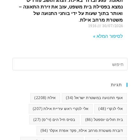
תאונת “פגע וברח” באילת: הנהג תושב פורדיס
נמצא בפסילת בית משפט, עזב את זירת התאונה –
ואותר בתוך שעות על ידי בוחני התנועה של
משטרת מרחב אילת.
19:16
30/07/2026
לסיפור המלא »
תגיות
אגף התנועה במשטרת ישראל
(34)
אילת
(2208)
אלי לנקרי
(48)
אלי לנקרי ראש עיריית אילת
(207)
בית חולים יוספטל
(86)
בסיס חיל הים (זי"ס)
(27)
דוברת משטרת מרחב אילת, פקד אפרת אקלר
(94)