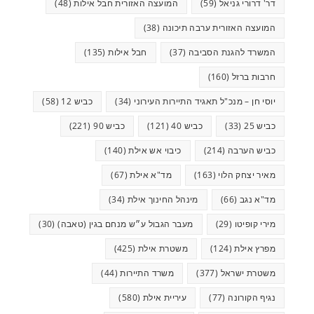
דר' דרורי גניאל
(59)
המועצה האזורית חבל אילות
(48)
המועצה האזורית ערבה תיכונה
(38)
המשרד להגנת הסביבה
(37)
חבל אילות
(135)
חרבות ברזל
(160)
יוסי חן – מנכ"ל תאגיד התיירות העירוני
(34)
כביש 12
(58)
כביש 25
(33)
כביש 40
(121)
כביש 90
(221)
כביש הערבה
(214)
כיבוי אש אילת
(140)
מאיר יצחק הלוי
(163)
מד"א אילת
(67)
מד"א נגב
(66)
מינהל החינוך אילת
(34)
מירי קופיטו
(29)
מעבר הגבול ע״ש מנחם בגין (טאבה)
(30)
מפרץ אילת
(124)
משטרת אילת
(425)
משטרת ישראל
(377)
משרד התיירות
(44)
נגיף הקורונה
(77)
עיריית אילת
(580)