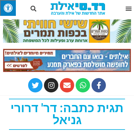
תגית כתבה: דר' דרורי
גניאל