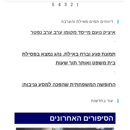
5
4
3
2
1
דיווחים חמים מאילת והערבה
תמונת פגע וברח באילת. נהג נמצא בפסילת
בית משפט ואותר תוך שעות
.
החופשה המשפחתית שהפכה למסע גניבות:
הוגשו 15 כתבי אישום נגד בני זוג שיחד עם
ילדיהם יצאו למסע גניבות באילת.
.
עוד בחדשות
האדמה רועדת- סדרת רעידות אדמה בחצי האי
סיני
הסיפורים האחרונים
.