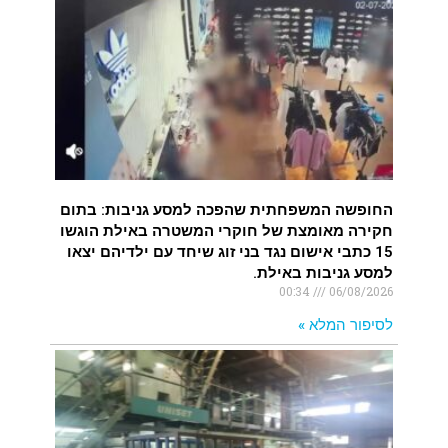
רעידת אדמה הורגשה באילת
.
איציק נועם מייסד מקומו ערב ערב נפטר
.
החופשה המשפחתית שהפכה למסע גניבות: בתום
חקירה מאומצת של חוקרי המשטרה באילת הוגשו
15 כתבי אישום נגד בני זוג שיחד עם ילדיהם יצאו
למסע גניבות באילת.
00:34
06/08/2026
לסיפור המלא »