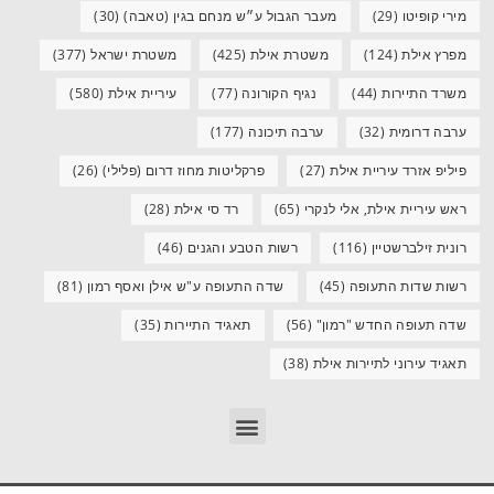
מירי קופיטו
(29)
מעבר הגבול ע״ש מנחם בגין (טאבה)
(30)
מפרץ אילת
(124)
משטרת אילת
(425)
משטרת ישראל
(377)
משרד התיירות
(44)
נגיף הקורונה
(77)
עיריית אילת
(580)
ערבה דרומית
(32)
ערבה תיכונה
(177)
פיליפ אזרד עיריית אילת
(27)
פרקליטות מחוז דרום (פלילי)
(26)
ראש עיריית אילת, אלי לנקרי
(65)
רד סי אילת
(28)
רונית זילברשטיין
(116)
רשות הטבע והגנים
(46)
רשות שדות התעופה
(45)
שדה התעופה ע"ש אילן ואסף רמון
(81)
שדה תעופה החדש "רמון"
(56)
תאגיד התיירות
(35)
תאגיד עירוני לתיירות אילת
(38)