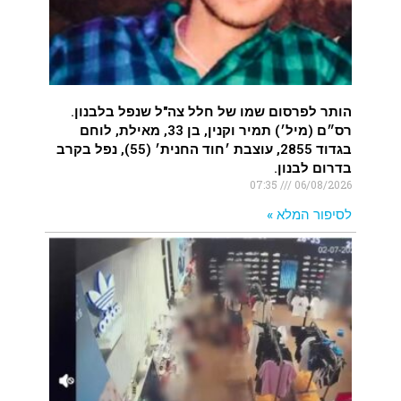
איציק נועם מייסד מקומו ערב ערב נפטר
.
הותר לפרסום שמו של חלל צה"ל שנפל בלבנון.
רס״ם (מיל׳) תמיר וקנין, בן 33, מאילת, לוחם
בגדוד 2855, עוצבת ׳חוד החנית׳ (55), נפל בקרב
בדרום לבנון.
07:35
06/08/2026
לסיפור המלא »