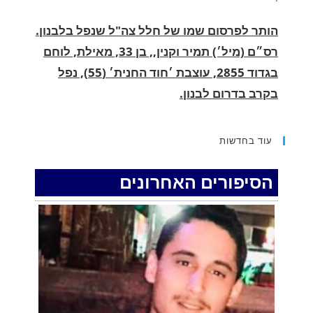
רס״ם (מיל׳) תמיר וקנין,, בן 33, מאילת, לוחם
בגדוד 2855, עוצבת ׳חוד החנית׳ (55), נפל
בקרב בדרום לבנון.
.
החופשה המשפחתית שהפכה למסע גניבות:
הוגשו 15 כתבי אישום נגד בני זוג שיחד עם
עוד בחדשות
ילדיהם יצאו למסע גניבות באילת.
.
הסיפורים האחרונים
האדמה רועדת- סדרת רעידות אדמה בחצי האי
סיני
.
רעידת אדמה הורגשה באילת
.