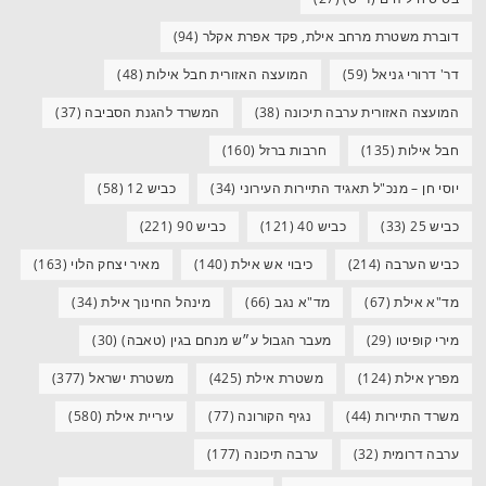
דוברת משטרת מרחב אילת, פקד אפרת אקלר
(94)
דר' דרורי גניאל
(59)
המועצה האזורית חבל אילות
(48)
המועצה האזורית ערבה תיכונה
(38)
המשרד להגנת הסביבה
(37)
חבל אילות
(135)
חרבות ברזל
(160)
יוסי חן – מנכ"ל תאגיד התיירות העירוני
(34)
כביש 12
(58)
כביש 25
(33)
כביש 40
(121)
כביש 90
(221)
כביש הערבה
(214)
כיבוי אש אילת
(140)
מאיר יצחק הלוי
(163)
מד"א אילת
(67)
מד"א נגב
(66)
מינהל החינוך אילת
(34)
מירי קופיטו
(29)
מעבר הגבול ע״ש מנחם בגין (טאבה)
(30)
מפרץ אילת
(124)
משטרת אילת
(425)
משטרת ישראל
(377)
משרד התיירות
(44)
נגיף הקורונה
(77)
עיריית אילת
(580)
ערבה דרומית
(32)
ערבה תיכונה
(177)