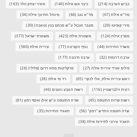
כביש הערבה
(214)
כיבוי אש אילת
(140)
מאיר יצחק הלוי
(163)
מד"א אילת
(67)
מד"א נגב
(66)
מינהל החינוך אילת
(34)
מירי קופיטו
(29)
מעבר הגבול ע״ש מנחם בגין (טאבה)
(30)
מפרץ אילת
(124)
משטרת אילת
(425)
משטרת ישראל
(377)
משרד התיירות
(44)
נגיף הקורונה
(77)
עיריית אילת
(580)
ערבה דרומית
(32)
ערבה תיכונה
(177)
פיליפ אזרד עיריית אילת
(27)
פרקליטות מחוז דרום (פלילי)
(26)
ראש עיריית אילת, אלי לנקרי
(65)
רד סי אילת
(28)
רונית זילברשטיין
(116)
רשות הטבע והגנים
(46)
רשות שדות התעופה
(45)
שדה התעופה ע"ש אילן ואסף רמון
(81)
שדה תעופה החדש "רמון"
(56)
תאגיד התיירות
(35)
תאגיד עירוני לתיירות אילת
(38)