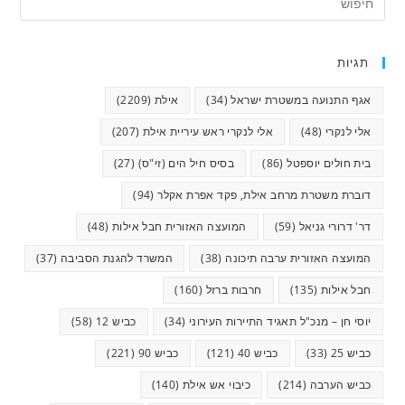
תגיות
אגף התנועה במשטרת ישראל
(34)
אילת
(2209)
אלי לנקרי
(48)
אלי לנקרי ראש עיריית אילת
(207)
בית חולים יוספטל
(86)
בסיס חיל הים (זי"ס)
(27)
דוברת משטרת מרחב אילת, פקד אפרת אקלר
(94)
דר' דרורי גניאל
(59)
המועצה האזורית חבל אילות
(48)
המועצה האזורית ערבה תיכונה
(38)
המשרד להגנת הסביבה
(37)
חבל אילות
(135)
חרבות ברזל
(160)
יוסי חן – מנכ"ל תאגיד התיירות העירוני
(34)
כביש 12
(58)
כביש 25
(33)
כביש 40
(121)
כביש 90
(221)
כביש הערבה
(214)
כיבוי אש אילת
(140)