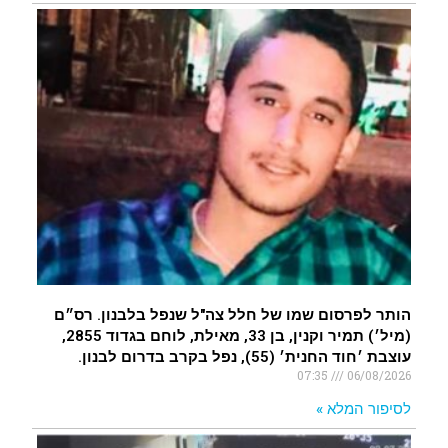
.
רעידת אדמה הורגשה באילת
.
איציק נועם מייסד מקומו ערב ערב נפטר
.
הותר לפרסום שמו של חלל צה"ל שנפל בלבנון. רס״ם
(מיל׳) תמיר וקנין, בן 33, מאילת, לוחם בגדוד 2855,
עוצבת ׳חוד החנית׳ (55), נפל בקרב בדרום לבנון.
07:35
06/08/2026
לסיפור המלא »