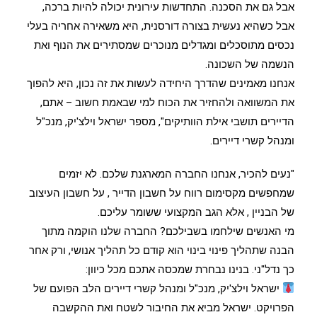
אבל גם את הסכנה. התחדשות עירונית יכולה להיות ברכה,
אבל כשהיא נעשית בצורה דורסנית, היא משאירה אחריה בעלי
נכסים מתוסכלים ומגדלים מנוכרים שמסתירים את הנוף ואת
הנשמה של השכונה.
אנחנו מאמינים שהדרך היחידה לעשות את זה נכון, היא להפוך
את המשוואה ולהחזיר את הכוח למי שבאמת חשוב – אתם,
הדיירים תושבי אילת הוותיקים", מספר ישראל וילצ'יק, מנכ"ל
ומנהל קשרי דיירים.
"נעים להכיר, אנחנו החברה המארגנת שלכם. לא יזמים
שמחפשים מקסימום רווח על חשבון הדייר , על חשבון העיצוב
של הבניין , אלא הגב המקצועי ששומר עליכם.
מי האנשים שילחמו בשבילכם? החברה שלנו הוקמה מתוך
הבנה שתהליך פינוי בינוי הוא קודם כל תהליך אנושי, ורק אחר
כך נדל"ני. בנינו נבחרת שמכסה אתכם מכל כיוון:
ישראל וילצ'יק, מנכ"ל ומנהל קשרי דיירים הלב הפועם של
הפרויקט. ישראל מביא את החיבור לשטח ואת ההקשבה