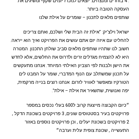
. 4 בוחרים ומנצחים: יוצאים למכרז יזמים שקוף ומשיגים את
העסקה הטובה ביותר.
שותפים מלאים לתכנון – שומרים על אילת שלנו
ישראל וילצ'יק: "אילת זה הבית שלי ושלכם, ואתם צריכים
להחליט עם איזה יזם אתם עושים את הפרויקט ואיך הוא ייראה.
חשוב לנו שתהיו שותפים מלאים סביב שולחן התכנון. המטרה
היא לא להצמיח מגדלים זרים ולדרוס את החלשים, אלא לחדש
את הישן ולבנות לפי הצביון האילתי המיוחד. אנחנו מתעקשים
על תכנון שמשתלב עם הנוף המדברי, שומר על המבט לים
הטורקיז ומאפשר לאוויר לזרום. אנחנו רוצים בנייה מרקמית,
יפה ואנושית, שתשאיר את אילת – אילת".
״כיום הקבוצה מייצגת קרוב ל600 בעלי נכסים במספר
פרויקטים בעיר בסטטוסים שונים, 3 פרויקטים בשכונת הדקל ,
2 פרויקטים בשכונת יעלים , וכן פרויקטים נוספים באזור
התעשייה , שכונת צופית עלית וערבה״