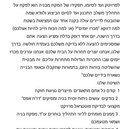
לפרויטק ועד לסיומו, תפקידו של המקח מבניה הוא לפקח על
התהליך משלב התכנון ועד לסיום הביצוע ולוודא שמה
שהובטח לדיירים עולה בקנה אחד עם המציאות בשטח.
למה דווקא "מכרז יזמים"? (או: למה הכוח חייב להיות אצלכם)
בדרך הישנה, יזם אחד דופק בדלת ומציע הצעה. אתם
שמסכימים להצעה ללא בדיקה משלכם בעמדת חולשה. בדרך
שלנו, אנחנו יוצרים תחרות על הבית שלכם. אנחנו עורכים מכרז
יזמים שבו החברות הגדולות מתחרות עליכם. זה מבטיח
שהשליטה בזהות היזם, בתמורות שתקבלו ובאופי הבנייה
נשארת בידיים שלכם".
השיטה שלנו:
1 .קודם כל אתם מתאגדים: מייצרים נציגות חזקה
. 2 בודקים: עושים ניתוח זכוית בניה ומפיקים "דו"ח אפס"
מקצועי לבדיקת פוטנציאל פרויקט
. 3 ממנים מומחים לליווי התהליך בוחרים עו"ד, מפקח בניה
ושמאי מטעמכם