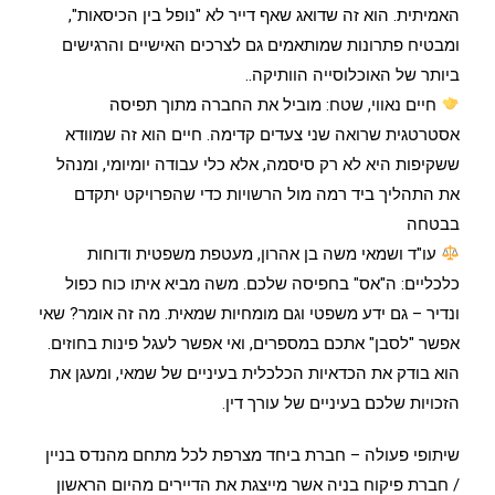
האמיתית. הוא זה שדואג שאף דייר לא "נופל בין הכיסאות",
ומבטיח פתרונות שמותאמים גם לצרכים האישיים והרגישים
ביותר של האוכלוסייה הוותיקה..
חיים נאווי, שטח: מוביל את החברה מתוך תפיסה
אסטרטגית שרואה שני צעדים קדימה. חיים הוא זה שמוודא
ששקיפות היא לא רק סיסמה, אלא כלי עבודה יומיומי, ומנהל
את התהליך ביד רמה מול הרשויות כדי שהפרויקט יתקדם
בבטחה
עו"ד ושמאי משה בן אהרון, מעטפת משפטית ודוחות
כלכליים: ה"אס" בחפיסה שלכם. משה מביא איתו כוח כפול
ונדיר – גם ידע משפטי וגם מומחיות שמאית. מה זה אומר? שאי
אפשר "לסבן" אתכם במספרים, ואי אפשר לעגל פינות בחוזים.
הוא בודק את הכדאיות הכלכלית בעיניים של שמאי, ומעגן את
הזכויות שלכם בעיניים של עורך דין.
שיתופי פעולה – חברת ביחד מצרפת לכל מתחם מהנדס בניין
/ חברת פיקוח בניה אשר מייצגת את הדיירים מהיום הראשון