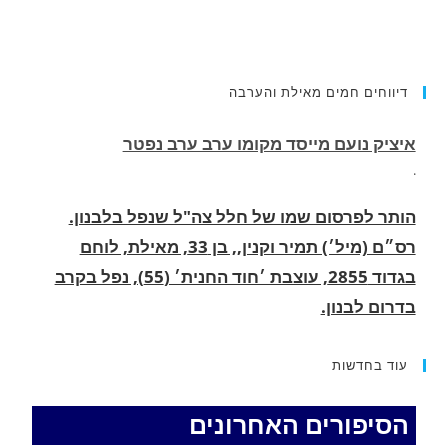
דיווחים חמים מאילת והערבה
הותר לפרסום שמו של חלל צה"ל שנפל בלבנון.
רס״ם (מיל׳) תמיר וקנין,, בן 33, מאילת, לוחם
בגדוד 2855, עוצבת ׳חוד החנית׳ (55), נפל בקרב
בדרום לבנון.
.
החופשה המשפחתית שהפכה למסע גניבות: הוגשו
15 כתבי אישום נגד בני זוג שיחד עם ילדיהם יצאו
למסע גניבות באילת.
עוד בחדשות
.
הסיפורים האחרונים
האדמה רועדת- סדרת רעידות אדמה בחצי האי סיני