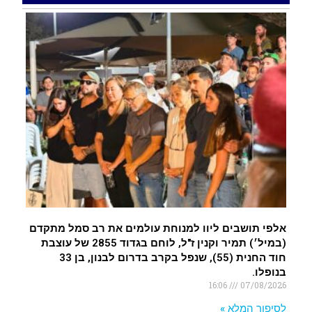
רכב התנגש במעקה בטיחות בכביש 90 בסמוך לעין
חצבה. פצועים
.
איציק נועם מייסד מקומו ערב ערב נפטר
.
אלפי תושבים ליוו למנוחת עולמים את רב סמל מתקדם
(במיל׳) תמיר וקנין ז"ל, לוחם בגדוד 2855 של עוצבת
חוד החנית (55), שנפל בקרב בדרום לבנון, בן 33
בנופלו.
16:06
07/08/2026
לסיפור המלא »