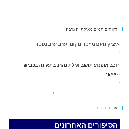
דיווחים חמים מאילת והערבה
רוכב אופנוע תושב אילת נהרג בתאונה בכביש
העוקף
.
החופשה המשפחתית שהפכה למסע גניבות: הוגשו
15 כתבי אישום נגד בני זוג שיחד עם ילדיהם יצאו
למסע גניבות באילת.
.
עוד בחדשות
האדמה רועדת- סדרת רעידות אדמה בחצי האי סיני
.
הסיפורים האחרונים