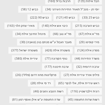
חבל אילות
(135)
חרבות ברזל
(160)
יוסי חן – מנכ"ל תאגיד התיירות העירוני
(34)
כביש 12
(58)
כביש 25
(33)
כביש 40
(121)
כביש 90
(222)
כביש הערבה
(215)
כיבוי אש אילת
(140)
מאיר יצחק הלוי
(163)
מד"א אילת
(67)
מד"א נגב
(66)
מינהל החינוך אילת
(34)
מירי קופיטו
(29)
מעבר הגבול ע״ש מנחם בגין (טאבה)
(30)
מפרץ אילת
(124)
משטרת אילת
(426)
משטרת ישראל
(377)
משרד התיירות
(44)
נגיף הקורונה
(77)
עיריית אילת
(580)
ערבה דרומית
(32)
ערבה תיכונה
(177)
פיליפ אזרד עיריית אילת
(27)
פרקליטות מחוז דרום (פלילי)
(26)
ראש עיריית אילת, אלי לנקרי
(65)
רד סי אילת
(28)
רונית זילברשטיין
(116)
רשות הטבע והגנים
(46)
רשות שדות התעופה
(45)
שדה התעופה ע"ש אילן ואסף רמון
(81)