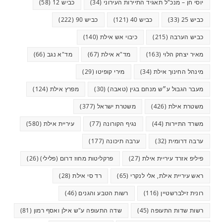
יוסי חן – מנכ"ל תאגיד התיירות העירוני
(34)
כביש 12
(58)
כביש 25
(33)
כביש 40
(121)
כביש 90
(222)
כביש הערבה
(215)
כיבוי אש אילת
(140)
מאיר יצחק הלוי
(163)
מד"א אילת
(67)
מד"א נגב
(66)
מינהל החינוך אילת
(34)
מירי קופיטו
(29)
מעבר הגבול ע״ש מנחם בגין (טאבה)
(30)
מפרץ אילת
(124)
משטרת אילת
(426)
משטרת ישראל
(377)
משרד התיירות
(44)
נגיף הקורונה
(77)
עיריית אילת
(580)
ערבה דרומית
(32)
ערבה תיכונה
(177)
פיליפ אזרד עיריית אילת
(27)
פרקליטות מחוז דרום (פלילי)
(26)
ראש עיריית אילת, אלי לנקרי
(65)
רד סי אילת
(28)
רונית זילברשטיין
(116)
רשות הטבע והגנים
(46)
רשות שדות התעופה
(45)
שדה התעופה ע"ש אילן ואסף רמון
(81)