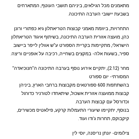
מתאמנים מכל הגילאים, ביניהם תושבי העוטף, המתארחים
בשבעת יישובי הערבה התיכונה.
התחרויות, ביוזמת מאמני קבוצות הטריאתלון גיא כפתורי ורונן
כהן, מועצה אזורית הערבה התיכונה, בשיתוף איגוד הטריאתלון
הישראלי, מתקיימות בקריית הספורט ע"ש אוולין לייפר ביישוב
ספיר, בשעות אלה- במקצים בשחייה, רכיבה על אופניים וריצה.
מחר (2.12), יתקיים אירוע נוסף בערבה התיכונה ה"חנוכיאדה"
המסורתי- יום ספורט
בהשתתפות 600 ספורטאים מקבוצות ברחבי הארץ, ביניהן
קבוצות ממועצה אזורית אשכול, שיתאחדו לטורניר כדורגל
וכדורסל עם קבוצות הערבה.
בנוסף, יתקיימו שיעורי התעמלות קרקע, פילאטיס מכשירים,
קיקבוקס, תחרות ג'ודו ועוד.
צילומים- יונתן נריסנה, יוסי לין