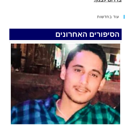
15 כתבי אישום נגד בני זוג שיחד עם ילדיהם יצאו
למסע גניבות באילת.
עוד בחדשות
.
הסיפורים האחרונים
האדמה רועדת- סדרת רעידות אדמה בחצי האי סיני
.
רעידת אדמה הורגשה באילת
.
איציק נועם מייסד מקומו ערב ערב נפטר
.