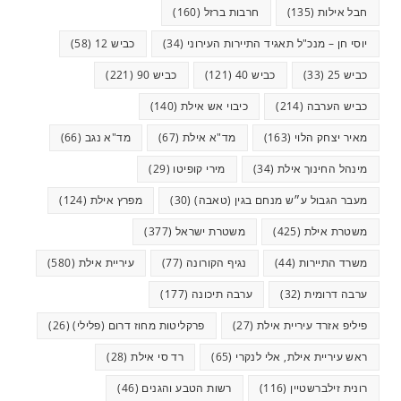
חבל אילות
(135)
חרבות ברזל
(160)
יוסי חן – מנכ"ל תאגיד התיירות העירוני
(34)
כביש 12
(58)
כביש 25
(33)
כביש 40
(121)
כביש 90
(221)
כביש הערבה
(214)
כיבוי אש אילת
(140)
מאיר יצחק הלוי
(163)
מד"א אילת
(67)
מד"א נגב
(66)
מינהל החינוך אילת
(34)
מירי קופיטו
(29)
מעבר הגבול ע״ש מנחם בגין (טאבה)
(30)
מפרץ אילת
(124)
משטרת אילת
(425)
משטרת ישראל
(377)
משרד התיירות
(44)
נגיף הקורונה
(77)
עיריית אילת
(580)
ערבה דרומית
(32)
ערבה תיכונה
(177)
פיליפ אזרד עיריית אילת
(27)
פרקליטות מחוז דרום (פלילי)
(26)
ראש עיריית אילת, אלי לנקרי
(65)
רד סי אילת
(28)
רונית זילברשטיין
(116)
רשות הטבע והגנים
(46)