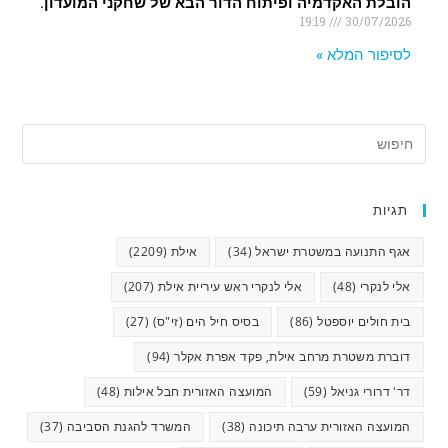
הובלת האקדמיה ופיתוח הדור הבא של שחקני המועדון.
19:19
30/07/2026
לסיפור המלא »
תגיות
אגף התנועה במשטרת ישראל
(34)
אילת
(2209)
אלי לנקרי
(48)
אלי לנקרי ראש עיריית אילת
(207)
בית חולים יוספטל
(86)
בסיס חיל הים (זי"ס)
(27)
דוברת משטרת מרחב אילת, פקד אפרת אקלר
(94)
דר' דרורי גניאל
(59)
המועצה האזורית חבל אילות
(48)
המועצה האזורית ערבה תיכונה
(38)
המשרד להגנת הסביבה
(37)