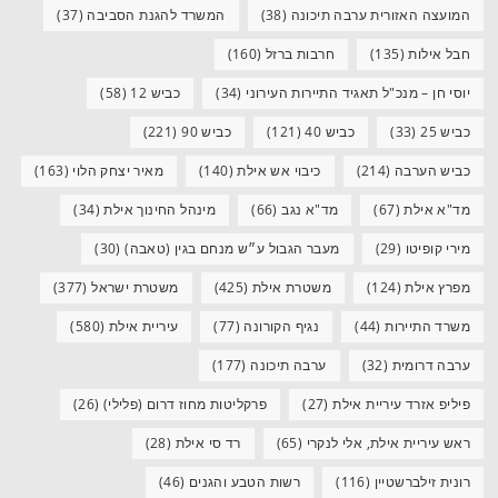
המועצה האזורית ערבה תיכונה
(38)
המשרד להגנת הסביבה
(37)
חבל אילות
(135)
חרבות ברזל
(160)
יוסי חן – מנכ"ל תאגיד התיירות העירוני
(34)
כביש 12
(58)
כביש 25
(33)
כביש 40
(121)
כביש 90
(221)
כביש הערבה
(214)
כיבוי אש אילת
(140)
מאיר יצחק הלוי
(163)
מד"א אילת
(67)
מד"א נגב
(66)
מינהל החינוך אילת
(34)
מירי קופיטו
(29)
מעבר הגבול ע״ש מנחם בגין (טאבה)
(30)
מפרץ אילת
(124)
משטרת אילת
(425)
משטרת ישראל
(377)
משרד התיירות
(44)
נגיף הקורונה
(77)
עיריית אילת
(580)
ערבה דרומית
(32)
ערבה תיכונה
(177)
פיליפ אזרד עיריית אילת
(27)
פרקליטות מחוז דרום (פלילי)
(26)
ראש עיריית אילת, אלי לנקרי
(65)
רד סי אילת
(28)
רונית זילברשטיין
(116)
רשות הטבע והגנים
(46)