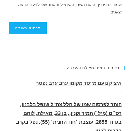
שמור בדפדפן זה את השם, האימייל והאתר שלי לפעם הבאה
שאגיב.
דיווחים חמים מאילת והערבה
הותר לפרסום שמו של חלל צה"ל שנפל בלבנון.
רס״ם (מיל׳) תמיר וקנין,, בן 33, מאילת, לוחם
בגדוד 2855, עוצבת ׳חוד החנית׳ (55), נפל בקרב
בדרום לבנון.
.
החופשה המשפחתית שהפכה למסע גניבות: הוגשו