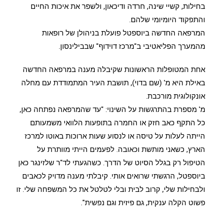
בחילות, קשיי שינה, חרדה ודיכאון, ולשפר את איכות החיים
והתפקוד היומיומי שלהם.
המרפאה החדשה ביוספטל פועלת בניהולן של רופאות
מהמערך הפליאטיבי ב"מרכז דוידוף" שבבילינסון.
אחת המטופלות הראשונות שקיבלה מענה במרפאה החדשה
באילת היא מ' (שם בדוי), תושבת העיר המתמודדת עם מחלה
אונקולוגית מורכבת.
מ' מספרת בהתרגשות על השינוי: "עד שהמרפאה נפתחה כאן,
כל התקף כאב חזק או החמרה בתופעות הלוואי משמעותם
הייתה לעלות על טיסה או לנסוע שעות ארוכות באוטו למרכז
הארץ, כשאני מותשת וכאובה. לפעמים הייתי מוותרת על
הטיפול רק בגלל הסיוט של הדרך. כשהגעתי לד"ר שלזינגר כאן
ביוספטל, הרגשתי שרואים אותי. קיבלתי מענה מדויק לכאבים
ולבחילות שלי, קרוב לבית ובלי לטלטל את כל המשפחה שלי. זו
פשוט הקלה ענקית, גם פיזית וגם נפשית".