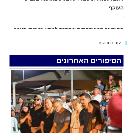
החופשה המשפחתית שהפכה למסע גניבות: הוגשו
15 כתבי אישום נגד בני זוג שיחד עם ילדיהם יצאו
למסע גניבות באילת.
.
עוד בחדשות
האדמה רועדת- סדרת רעידות אדמה בחצי האי סיני
.
הסיפורים האחרונים
רכב התנגש במעקה בטיחות בכביש 90 בסמוך לעין
חצבה. פצועים
.
איציק נועם מייסד מקומו ערב ערב נפטר
.