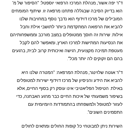
ד"ר יפה אשור, מנהלת המרכז הרפואי יוספטל: "הסיפור של מ'
הוא בדיוק הסיבה שבגללה פתחנו מרפאה זו. שיתוף המומחים
המובילים של מרכז דוידוף הוא נדבך נוסף במחויבות שלנו
להביא את הרפואה המתקדמת ביותר לתושבי אילת וחבל
אילות. שירות זה חוסך ממטופלים במצב מורכב וממשפחותיהם
את הנסיעות המתישות למרכז הארץ, ומאפשר להם לקבל
מעטפת תמיכה מקצועית, רגישה ואיכותית קרוב לבית, ברגעים
בהם הם זקוקים לה יותר מכל".
ד"ר אגטה שלזינגר, מנהלת המרפאה: "המטרה שלנו היא
להביא את הידע והניסיון של מרכז דוידוף ישירות למטופלים
באילת. הטיפול הפליאטיבי אינו עוסק רק בסוף החיים, אלא
בשיפור משמעותי של איכות החיים כבר מרגע האבחנה, כדי
לעזור למטופל ולמשפחתו בהתמודדות היומיומית עם
התסמינים השונים".
השירות ניתן למבוטחי כל קופות החולים ומתאים לחולים