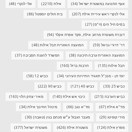
אגף התנועה במשטרת ישראל
(34)
אילת
(2210)
אלי לנקרי
(48)
אלי לנקרי ראש עיריית אילת
(207)
בית חולים יוספטל
(86)
בסיס חיל הים (זי"ס)
(27)
דוברת משטרת מרחב אילת, פקד אפרת אקלר
(94)
דר' דרורי גניאל
(59)
המועצה האזורית חבל אילות
(48)
המועצה האזורית ערבה תיכונה
(38)
המשרד להגנת הסביבה
(37)
חבל אילות
(135)
חרבות ברזל
(160)
יוסי חן – מנכ"ל תאגיד התיירות העירוני
(34)
כביש 12
(58)
כביש 25
(33)
כביש 40
(121)
כביש 90
(222)
כביש הערבה
(215)
כיבוי אש אילת
(140)
מאיר יצחק הלוי
(163)
מד"א אילת
(67)
מד"א נגב
(66)
מינהל החינוך אילת
(34)
מירי קופיטו
(29)
מעבר הגבול ע״ש מנחם בגין (טאבה)
(30)
מפרץ אילת
(124)
משטרת אילת
(426)
משטרת ישראל
(377)