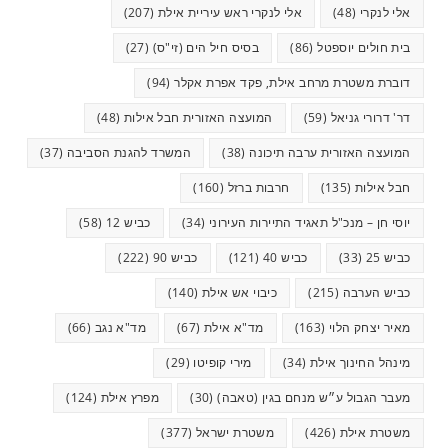
אלי לנקרי
(48)
אלי לנקרי ראש עיריית אילת
(207)
בית חולים יוספטל
(86)
בסיס חיל הים (זי"ס)
(27)
דוברת משטרת מרחב אילת, פקד אפרת אקלר
(94)
דר' דרורי גניאל
(59)
המועצה האזורית חבל אילות
(48)
המועצה האזורית ערבה תיכונה
(38)
המשרד להגנת הסביבה
(37)
חבל אילות
(135)
חרבות ברזל
(160)
יוסי חן – מנכ"ל תאגיד התיירות העירוני
(34)
כביש 12
(58)
כביש 25
(33)
כביש 40
(121)
כביש 90
(222)
כביש הערבה
(215)
כיבוי אש אילת
(140)
מאיר יצחק הלוי
(163)
מד"א אילת
(67)
מד"א נגב
(66)
מינהל החינוך אילת
(34)
מירי קופיטו
(29)
מעבר הגבול ע״ש מנחם בגין (טאבה)
(30)
מפרץ אילת
(124)
משטרת אילת
(426)
משטרת ישראל
(377)