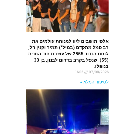
.
רכב התנגש במעקה בטיחות בכביש 90
בסמוך לעין חצבה. פצועים
.
אלפי תושבים ליוו למנוחת עולמים את
רב סמל מתקדם (במיל׳) תמיר וקנין ז"ל,
לוחם בגדוד 2855 של עוצבת חוד החנית
(55), שנפל בקרב בדרום לבנון, בן 33
בנופלו.
16:06
07/08/2026
לסיפור המלא »