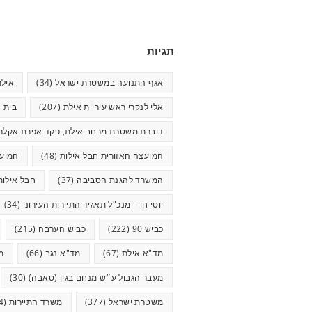
תגיות
אגף התנועה במשטרת ישראל
(34)
אילת
אלי לנקרי ראש עיריית אילת
(207)
בית ח
דוברת משטרת מרחב אילת, פקד אפרת אקלר
המועצה האזורית חבל אילות
(48)
המועצ
המשרד להגנת הסביבה
(37)
חבל אילות
יוסי חן – מנכ"ל תאגיד התיירות העירוני
(34)
כביש 90
(222)
כביש הערבה
(215)
מד"א אילת
(67)
מד"א נגב
(66)
מ
מעבר הגבול ע״ש מנחם בגין (טאבה)
(30)
משטרת ישראל
(377)
משרד התיירות
(44)