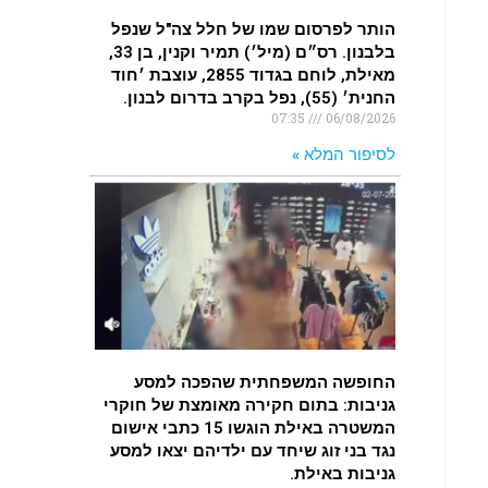
הותר לפרסום שמו של חלל צה"ל שנפל
בלבנון. רס״ם (מיל׳) תמיר וקנין, בן 33,
מאילת, לוחם בגדוד 2855, עוצבת ׳חוד
החנית׳ (55), נפל בקרב בדרום לבנון.
07:35
06/08/2026
לסיפור המלא »
החופשה המשפחתית שהפכה למסע
גניבות: בתום חקירה מאומצת של חוקרי
המשטרה באילת הוגשו 15 כתבי אישום
נגד בני זוג שיחד עם ילדיהם יצאו למסע
גניבות באילת.