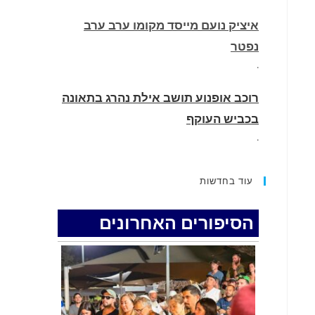
איציק נועם מייסד מקומו ערב ערב
נפטר
.
רוכב אופנוע תושב אילת נהרג בתאונה
בכביש העוקף
.
החופשה המשפחתית שהפכה למסע
עוד בחדשות
גניבות: הוגשו 15 כתבי אישום נגד בני
זוג שיחד עם ילדיהם יצאו למסע גניבות
הסיפורים האחרונים
באילת.
.
האדמה רועדת- סדרת רעידות אדמה
בחצי האי סיני