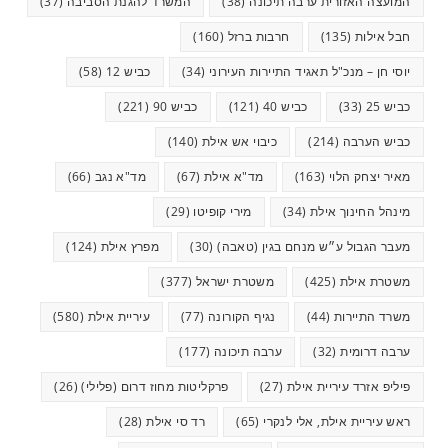
המועצה האזורית ערבה תיכונה
(38)
המשרד להגנת הסביבה
(37)
חבל אילות
(135)
חרבות ברזל
(160)
יוסי חן – מנכ"ל תאגיד התיירות העירוני
(34)
כביש 12
(58)
כביש 25
(33)
כביש 40
(121)
כביש 90
(221)
כביש הערבה
(214)
כיבוי אש אילת
(140)
מאיר יצחק הלוי
(163)
מד"א אילת
(67)
מד"א נגב
(66)
מינהל החינוך אילת
(34)
מירי קופיטו
(29)
מעבר הגבול ע״ש מנחם בגין (טאבה)
(30)
מפרץ אילת
(124)
משטרת אילת
(425)
משטרת ישראל
(377)
משרד התיירות
(44)
נגיף הקורונה
(77)
עיריית אילת
(580)
ערבה דרומית
(32)
ערבה תיכונה
(177)
פיליפ אזרד עיריית אילת
(27)
פרקליטות מחוז דרום (פלילי)
(26)
ראש עיריית אילת, אלי לנקרי
(65)
רד סי אילת
(28)