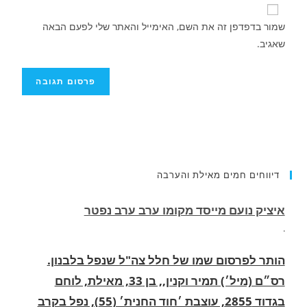
שמור בדפדפן זה את השם, האימייל והאתר שלי לפעם הבאה
שאגיב.
דיווחים חמים מאילת והערבה
הותר לפרסום שמו של חלל צה"ל שנפל בלבנון.
רס״ם (מיל׳) תמיר וקנין,, בן 33, מאילת, לוחם
בגדוד 2855, עוצבת ׳חוד החנית׳ (55), נפל בקרב
בדרום לבנון.
.