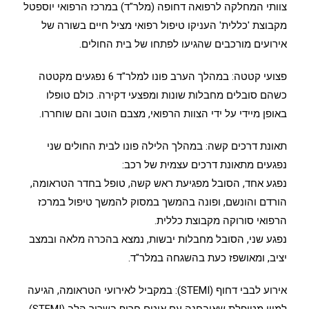
צוותי המחלקה לרפואה דחופה (מלר"ד) במרכז הרפואי יוספטל
מקבוצת 'כללית' העניקו טיפול רפואי מציל חיים בשורה של
אירועים מורכבים שהגיעו לפתחו של בית החולים.
פצועי קטטה: במהלך הערב פונו למלר"ד 6 נפגעים מקטטה
כשהם סובלים מחבלות שונות ומפצעי דקירה. כולם טופלו
באופן מיידי על ידי הצוות הרפואי, מצבם הוטב והם שוחררו.
תאונת דרכים קשה: במהלך הלילה פונו לבית החולים שני
נפגעים מתאונת דרכים עצמית של רכב:
נפגע אחד, הסובל מפגיעת ראש קשה, טופל בחדר הטראומה,
הורדם והונשם, ופונה בהמשך במסוק להמשך טיפול במרכז
הרפואי סורוקה מקבוצת כללית.
נפגע שני, הסובל מחבלות יבשות, נמצא בהכרה מלאה ובמצב
יציב, ומאושפז כעת בהשגחה במלר"ד.
אירוע לבבי דחוף (STEMI): במקביל לאירועי הטראומה, הגיעה
למיון מטופלת שאובחנה עם אוטם חריף בשריר הלב (STEMI).