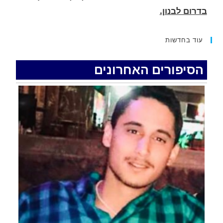
החופשה המשפחתית שהפכה למסע גניבות: הוגשו
15 כתבי אישום נגד בני זוג שיחד עם ילדיהם יצאו
למסע גניבות באילת.
עוד בחדשות
.
הסיפורים האחרונים
האדמה רועדת- סדרת רעידות אדמה בחצי האי סיני
.
רעידת אדמה הורגשה באילת
.
איציק נועם מייסד מקומו ערב ערב נפטר
.