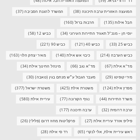
דר' דרורי גניאל
(59)
המועצה האזורית חבל אילות
(48)
המועצה האזורית ערבה תיכונה
(38)
המשרד להגנת הסביבה
(37)
חבל אילות
(135)
חרבות ברזל
(160)
יוסי חן – מנכ"ל תאגיד התיירות העירוני
(34)
כביש 12
(58)
כביש 25
(33)
כביש 40
(121)
כביש 90
(221)
כביש הערבה
(214)
כיבוי אש אילת
(140)
מאיר יצחק הלוי
(163)
מד"א אילת
(67)
מד"א נגב
(66)
מינהל החינוך אילת
(34)
מירי קופיטו
(29)
מעבר הגבול ע״ש מנחם בגין (טאבה)
(30)
מפרץ אילת
(124)
משטרת אילת
(425)
משטרת ישראל
(377)
משרד התיירות
(44)
נגיף הקורונה
(77)
עיריית אילת
(580)
ערבה דרומית
(32)
ערבה תיכונה
(177)
פיליפ אזרד עיריית אילת
(27)
פרקליטות מחוז דרום (פלילי)
(26)
ראש עיריית אילת, אלי לנקרי
(65)
רד סי אילת
(28)