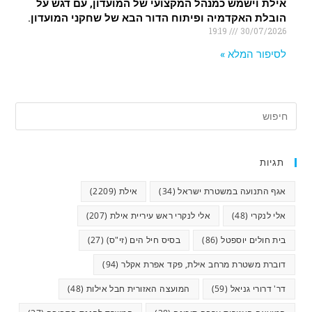
אילת וישמש כמנהל המקצועי של המועדון, עם דגש על
הובלת האקדמיה ופיתוח הדור הבא של שחקני המועדון.
19:19
30/07/2026
לסיפור המלא »
תגיות
אגף התנועה במשטרת ישראל
(34)
אילת
(2209)
אלי לנקרי
(48)
אלי לנקרי ראש עיריית אילת
(207)
בית חולים יוספטל
(86)
בסיס חיל הים (זי"ס)
(27)
דוברת משטרת מרחב אילת, פקד אפרת אקלר
(94)
דר' דרורי גניאל
(59)
המועצה האזורית חבל אילות
(48)