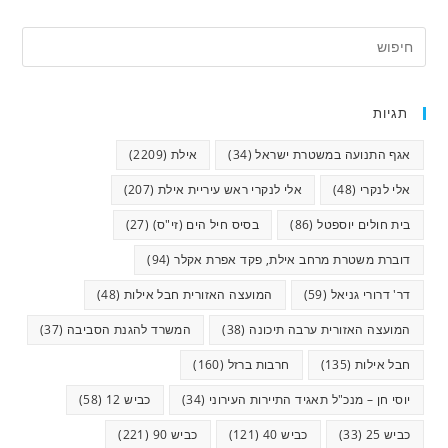
תגיות
אגף התנועה במשטרת ישראל
(34)
אילת
(2209)
אלי לנקרי
(48)
אלי לנקרי ראש עיריית אילת
(207)
בית חולים יוספטל
(86)
בסיס חיל הים (זי"ס)
(27)
דוברת משטרת מרחב אילת, פקד אפרת אקלר
(94)
דר' דרורי גניאל
(59)
המועצה האזורית חבל אילות
(48)
המועצה האזורית ערבה תיכונה
(38)
המשרד להגנת הסביבה
(37)
חבל אילות
(135)
חרבות ברזל
(160)
יוסי חן – מנכ"ל תאגיד התיירות העירוני
(34)
כביש 12
(58)
כביש 25
(33)
כביש 40
(121)
כביש 90
(221)