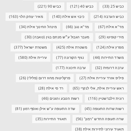
כביש 25
(33)
כביש 40
(121)
כביש 90
(221)
כביש הערבה
(214)
כיבוי אש אילת
(140)
מאיר יצחק הלוי
(163)
מד"א אילת
(67)
מד"א נגב
(66)
מינהל החינוך אילת
(34)
מירי קופיטו
(29)
מעבר הגבול ע״ש מנחם בגין (טאבה)
(30)
מפרץ אילת
(124)
משטרת אילת
(425)
משטרת ישראל
(377)
משרד התיירות
(44)
נגיף הקורונה
(77)
עיריית אילת
(580)
ערבה דרומית
(32)
ערבה תיכונה
(177)
פיליפ אזרד עיריית אילת
(27)
פרקליטות מחוז דרום (פלילי)
(26)
ראש עיריית אילת, אלי לנקרי
(65)
רד סי אילת
(28)
רונית זילברשטיין
(116)
רשות הטבע והגנים
(46)
רשות שדות התעופה
(45)
שדה התעופה ע"ש אילן ואסף רמון
(81)
שדה תעופה החדש "רמון"
(56)
תאגיד התיירות
(35)
תאגיד עירוני לתיירות אילת
(38)