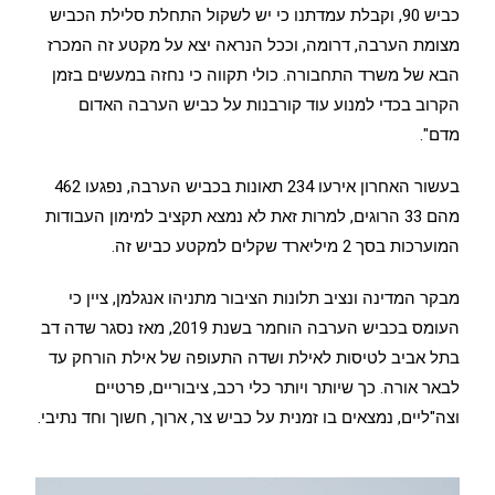
כביש 90, וקבלת עמדתנו כי יש לשקול התחלת סלילת הכביש
מצומת הערבה, דרומה, וככל הנראה יצא על מקטע זה המכרז
הבא של משרד התחבורה. כולי תקווה כי נחזה במעשים בזמן
הקרוב בכדי למנוע עוד קורבנות על כביש הערבה האדום
מדם".
בעשור האחרון אירעו 234 תאונות בכביש הערבה, נפגעו 462
מהם 33 הרוגים, למרות זאת לא נמצא תקציב למימון העבודות
המוערכות בסך 2 מיליארד שקלים למקטע כביש זה.
מבקר המדינה ונציב תלונות הציבור מתניהו אנגלמן, ציין כי
העומס בכביש הערבה הוחמר בשנת 2019, מאז נסגר שדה דב
בתל אביב לטיסות לאילת ושדה התעופה של אילת הורחק עד
לבאר אורה. כך שיותר ויותר כלי רכב, ציבוריים, פרטיים
וצה"ליים, נמצאים בו זמנית על כביש צר, ארוך, חשוך וחד נתיבי.