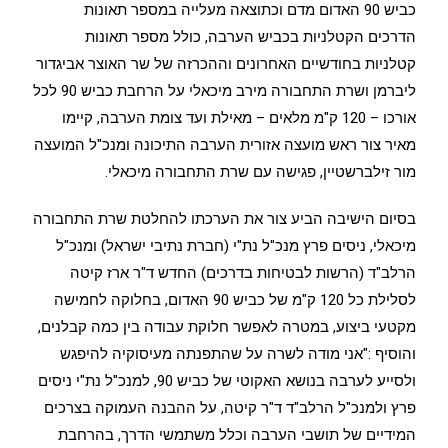
כביש 90 האדום מדם וכתוצאה מעלייה במספר תאונות
הדרכים הקטלניות בכביש הערבה, כולל מספר תאונות
קטלניות בחודשיים האחרונים וההכרזה של שר האוצר אביגדור
ליברמן ושרת התחבורה מירב מיכאלי על הרחבת כביש 90 לכל
אורכו – 120 ק"מ מלאים – מאילת ועד צומת הערבה, קיימו
מאיר צור ראש מועצה אזורית הערבה התיכונה ומנכ"ל המועצה
מור זילברשטיין, פגישה עם שרת התחבורה מיכאלי.
בסיום הישיבה הביע צור את הערכתו להחלטת שרת התחבורה
מיכאלי, ניסים פרץ מנכ"ל נת"י (חברת נתיבי ישראל) ומנכ"ל
הרלב"ד (הרשות לבטיחות בדרכים) החדש ד"ר ארז קיטה
לסלילת כל 120 ק"מ של כביש 90 האדום, בחלוקה לחמישה
מקטעי ביצוע, במטרה לאפשר חלוקת עבודה בין כמה קבלנים,
והוסיף :"אני מודה לשרה על שהתפנתה מעיסוקיה להיפגש
ולסייע לערבה בנושא האקוטי של כביש 90, למנכ"ל נת"י ניסים
פרץ ולמנכ"ל הרלב"ד ד"ר קיטה, על ההבנה העמוקה בצרכים
המידיים של תושבי הערבה וכלל משתמשי הדרך, בהרחבת