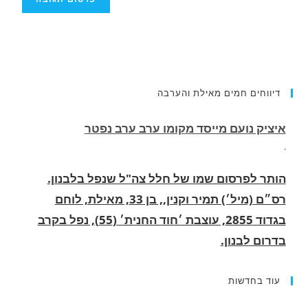
דיווחים חמים מאילת והערבה
הותר לפרסום שמו של חלל צה"ל שנפל בלבנון.
רס״ם (מיל׳) תמיר וקנין,, בן 33, מאילת, לוחם
בגדוד 2855, עוצבת ׳חוד החנית׳ (55), נפל בקרב
בדרום לבנון.
.
החופשה המשפחתית שהפכה למסע גניבות: הוגשו
15 כתבי אישום נגד בני זוג שיחד עם ילדיהם יצאו
למסע גניבות באילת.
עוד בחדשות
.