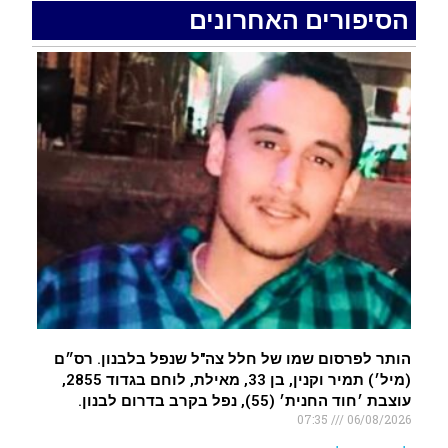
הסיפורים האחרונים
האדמה רועדת- סדרת רעידות אדמה בחצי האי סיני
.
רעידת אדמה הורגשה באילת
.
איציק נועם מייסד מקומו ערב ערב נפטר
.
הותר לפרסום שמו של חלל צה"ל שנפל בלבנון. רס״ם
(מיל׳) תמיר וקנין, בן 33, מאילת, לוחם בגדוד 2855,
עוצבת ׳חוד החנית׳ (55), נפל בקרב בדרום לבנון.
07:35
06/08/2026