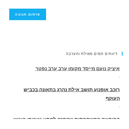
דיווחים חמים מאילת והערבה
רוכב אופנוע תושב אילת נהרג בתאונה בכביש
העוקף
.
החופשה המשפחתית שהפכה למסע גניבות: הוגשו
15 כתבי אישום נגד בני זוג שיחד עם ילדיהם יצאו
למסע גניבות באילת.
.