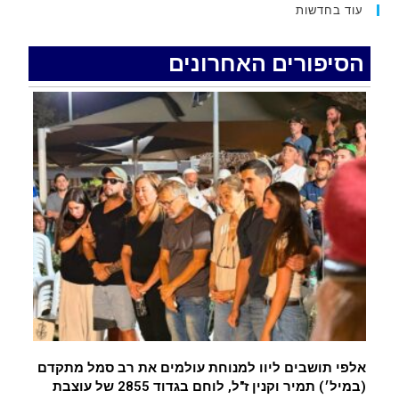
עוד בחדשות
האדמה רועדת- סדרת רעידות אדמה בחצי האי סיני
.
הסיפורים האחרונים
רכב התנגש במעקה בטיחות בכביש 90 בסמוך לעין
חצבה. פצועים
.
איציק נועם מייסד מקומו ערב ערב נפטר
.
אלפי תושבים ליוו למנוחת עולמים את רב סמל מתקדם
(במיל׳) תמיר וקנין ז"ל, לוחם בגדוד 2855 של עוצבת