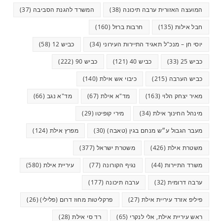
המועצה האזורית ערבה תיכונה
(38)
המשרד להגנת הסביבה
(37)
חבל אילות
(135)
חרבות ברזל
(160)
יוסי חן – מנכ"ל תאגיד התיירות העירוני
(34)
כביש 12
(58)
כביש 25
(33)
כביש 40
(121)
כביש 90
(222)
כביש הערבה
(215)
כיבוי אש אילת
(140)
מאיר יצחק הלוי
(163)
מד"א אילת
(67)
מד"א נגב
(66)
מינהל החינוך אילת
(34)
מירי קופיטו
(29)
מעבר הגבול ע״ש מנחם בגין (טאבה)
(30)
מפרץ אילת
(124)
משטרת אילת
(426)
משטרת ישראל
(377)
משרד התיירות
(44)
נגיף הקורונה
(77)
עיריית אילת
(580)
ערבה דרומית
(32)
ערבה תיכונה
(177)
פיליפ אזרד עיריית אילת
(27)
פרקליטות מחוז דרום (פלילי)
(26)
ראש עיריית אילת, אלי לנקרי
(65)
רד סי אילת
(28)