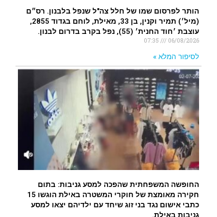
הותר לפרסום שמו של חלל צה"ל שנפל בלבנון. רס״ם
(מיל׳) תמיר וקנין, בן 33, מאילת, לוחם בגדוד 2855,
עוצבת ׳חוד החנית׳ (55), נפל בקרב בדרום לבנון.
07:35
06/08/2026
לסיפור המלא »
החופשה המשפחתית שהפכה למסע גניבות: בתום
חקירה מאומצת של חוקרי המשטרה באילת הוגשו 15
כתבי אישום נגד בני זוג שיחד עם ילדיהם יצאו למסע
גניבות באילת.