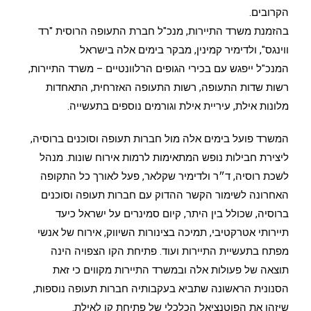
הקרובים.
בהזמנת משרד התיירות, מנכ"ל חברת התעופה הרוסית "רד
ווינגס", ולדימיר קמינין, מבקר בימים אלה בישראל
המנכ"ל ייפגש עם בכירי הגופים הרלוונטיים – משרד התיירות,
רשות שדות התעופה, רשות התעופה האזרחית, התאחדות
מלונות אילת, עיריית אילת וגורמים נוספים בתעשייה.
המשרד פועל בימים אלה מול חברות תעופה וסוכנים ברוסיה,
ליצירת חבילות נופש המתאימות לרמות אירוח שונות. מנהל
לשכת רוסיה, ד״ר ולדימיר שקלאר, פעל לאורך כל התקופה
האחרונה לשימור הקשר ההדוק עם חברות תעופה וסוכנים
ברוסיה, שכולל בין היתר, קיום סמינרים על ישראל כיעד
תיירותי אטרקטיבי, תמיכה בצינורות השיווק, אירוח של אנשי
מפתח בתעשיית התיירות ועוד. פתיחת הקו הצפויה הינה
תוצאה של פעולות אלה ובמשרד התיירות מקווים כי זאת
הסנונית הראשונה שתביא בעקבותיה חברות תעופה נוספות,
שיזהו את הפוטנציאל הכלכלי של פתיחת קו לאילת.