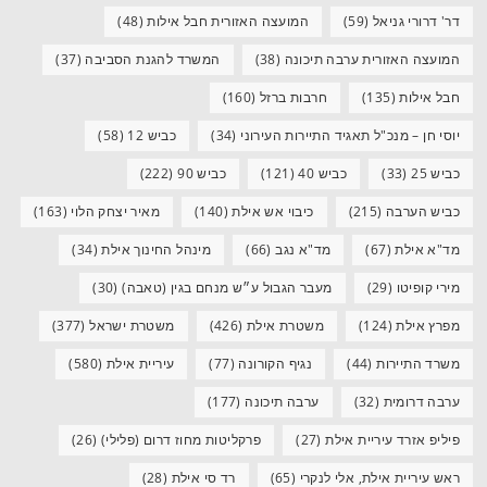
דר' דרורי גניאל
(59)
המועצה האזורית חבל אילות
(48)
המועצה האזורית ערבה תיכונה
(38)
המשרד להגנת הסביבה
(37)
חבל אילות
(135)
חרבות ברזל
(160)
יוסי חן – מנכ"ל תאגיד התיירות העירוני
(34)
כביש 12
(58)
כביש 25
(33)
כביש 40
(121)
כביש 90
(222)
כביש הערבה
(215)
כיבוי אש אילת
(140)
מאיר יצחק הלוי
(163)
מד"א אילת
(67)
מד"א נגב
(66)
מינהל החינוך אילת
(34)
מירי קופיטו
(29)
מעבר הגבול ע״ש מנחם בגין (טאבה)
(30)
מפרץ אילת
(124)
משטרת אילת
(426)
משטרת ישראל
(377)
משרד התיירות
(44)
נגיף הקורונה
(77)
עיריית אילת
(580)
ערבה דרומית
(32)
ערבה תיכונה
(177)
פיליפ אזרד עיריית אילת
(27)
פרקליטות מחוז דרום (פלילי)
(26)
ראש עיריית אילת, אלי לנקרי
(65)
רד סי אילת
(28)