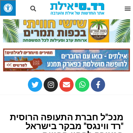
מנכ"ל חברת התעופה הרוסית
"רד ווינגס" מבקר בישראל