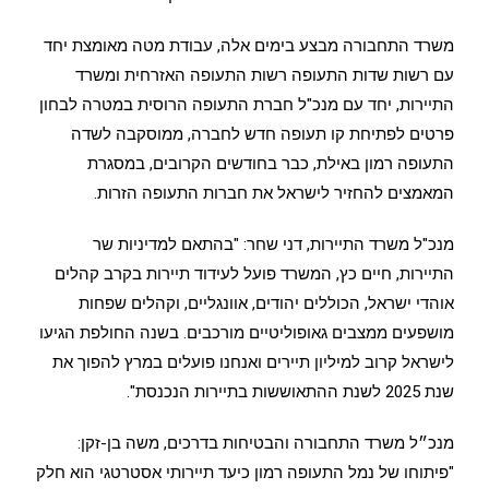
משרד התחבורה מבצע בימים אלה, עבודת מטה מאומצת יחד
עם רשות שדות התעופה רשות התעופה האזרחית ומשרד
התיירות, יחד עם מנכ"ל חברת התעופה הרוסית במטרה לבחון
פרטים לפתיחת קו תעופה חדש לחברה, ממוסקבה לשדה
התעופה רמון באילת, כבר בחודשים הקרובים, במסגרת
המאמצים להחזיר לישראל את חברות התעופה הזרות.
מנכ"ל משרד התיירות, דני שחר: "בהתאם למדיניות שר
התיירות, חיים כץ, המשרד פועל לעידוד תיירות בקרב קהלים
אוהדי ישראל, הכוללים יהודים, אוונגליים, וקהלים שפחות
מושפעים ממצבים גאופוליטיים מורכבים. בשנה החולפת הגיעו
לישראל קרוב למיליון תיירים ואנחנו פועלים במרץ להפוך את
שנת 2025 לשנת ההתאוששות בתיירות הנכנסת".
מנכ״ל משרד התחבורה והבטיחות בדרכים, משה בן-זקן:
"פיתוחו של נמל התעופה רמון כיעד תיירותי אסטרטגי הוא חלק