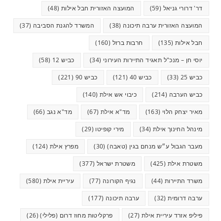
דר' דרורי גניאל
(59)
המועצה האזורית חבל אילות
(48)
המועצה האזורית ערבה תיכונה
(38)
המשרד להגנת הסביבה
(37)
חבל אילות
(135)
חרבות ברזל
(160)
יוסי חן – מנכ"ל תאגיד התיירות העירוני
(34)
כביש 12
(58)
כביש 25
(33)
כביש 40
(121)
כביש 90
(221)
כביש הערבה
(214)
כיבוי אש אילת
(140)
מאיר יצחק הלוי
(163)
מד"א אילת
(67)
מד"א נגב
(66)
מינהל החינוך אילת
(34)
מירי קופיטו
(29)
מעבר הגבול ע״ש מנחם בגין (טאבה)
(30)
מפרץ אילת
(124)
משטרת אילת
(425)
משטרת ישראל
(377)
משרד התיירות
(44)
נגיף הקורונה
(77)
עיריית אילת
(580)
ערבה דרומית
(32)
ערבה תיכונה
(177)
פיליפ אזרד עיריית אילת
(27)
פרקליטות מחוז דרום (פלילי)
(26)