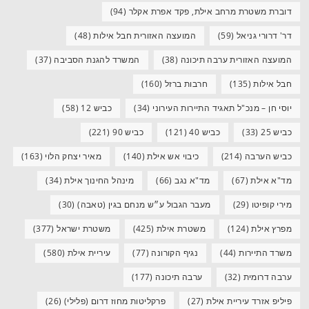
דוברת משטרת מרחב אילת, פקד אפרת אקלר
(94)
דר' דרורי גניאל
(59)
המועצה האזורית חבל אילות
(48)
המועצה האזורית ערבה תיכונה
(38)
המשרד להגנת הסביבה
(37)
חבל אילות
(135)
חרבות ברזל
(160)
יוסי חן – מנכ"ל תאגיד התיירות העירוני
(34)
כביש 12
(58)
כביש 25
(33)
כביש 40
(121)
כביש 90
(221)
כביש הערבה
(214)
כיבוי אש אילת
(140)
מאיר יצחק הלוי
(163)
מד"א אילת
(67)
מד"א נגב
(66)
מינהל החינוך אילת
(34)
מירי קופיטו
(29)
מעבר הגבול ע״ש מנחם בגין (טאבה)
(30)
מפרץ אילת
(124)
משטרת אילת
(425)
משטרת ישראל
(377)
משרד התיירות
(44)
נגיף הקורונה
(77)
עיריית אילת
(580)
ערבה דרומית
(32)
ערבה תיכונה
(177)
פיליפ אזרד עיריית אילת
(27)
פרקליטות מחוז דרום (פלילי)
(26)