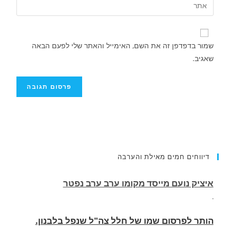
שמור בדפדפן זה את השם, האימייל והאתר שלי לפעם הבאה
שאגיב.
איציק נועם מייסד מקומו ערב ערב נפטר
דיווחים חמים מאילת והערבה
.
הותר לפרסום שמו של חלל צה"ל שנפל בלבנון.
רס״ם (מיל׳) תמיר וקנין,, בן 33, מאילת, לוחם
בגדוד 2855, עוצבת ׳חוד החנית׳ (55), נפל בקרב
בדרום לבנון.