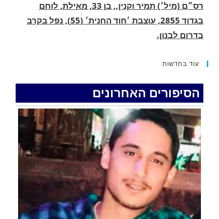
.
החופשה המשפחתית שהפכה למסע גניבות: הוגשו
15 כתבי אישום נגד בני זוג שיחד עם ילדיהם יצאו
למסע גניבות באילת.
עוד בחדשות
.
הסיפורים האחרונים
האדמה רועדת- סדרת רעידות אדמה בחצי האי סיני
.
רעידת אדמה הורגשה באילת
.
איציק נועם מייסד מקומו ערב ערב נפטר
.