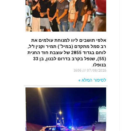
.
רכב התנגש במעקה בטיחות בכביש 90
בסמוך לעין חצבה. פצועים
.
אלפי תושבים ליוו למנוחת עולמים את
רב סמל מתקדם (במיל׳) תמיר וקנין ז"ל,
לוחם בגדוד 2855 של עוצבת חוד החנית
(55), שנפל בקרב בדרום לבנון, בן 33
בנופלו.
16:06
07/08/2026
לסיפור המלא »