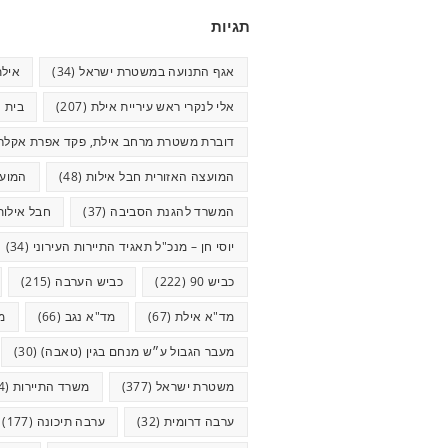
תגיות
אגף התנועה במשטרת ישראל
(34)
אילת
אלי לנקרי ראש עיריית אילת
(207)
בית ח
דוברת משטרת מרחב אילת, פקד אפרת אקלר
המועצה האזורית חבל אילות
(48)
המועצ
המשרד להגנת הסביבה
(37)
חבל אילות
יוסי חן – מנכ"ל תאגיד התיירות העירוני
(34)
כביש 90
(222)
כביש הערבה
(215)
מד"א אילת
(67)
מד"א נגב
(66)
מ
מעבר הגבול ע״ש מנחם בגין (טאבה)
(30)
משטרת ישראל
(377)
משרד התיירות
(44)
ערבה דרומית
(32)
ערבה תיכונה
(177)