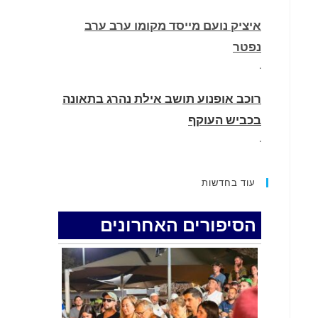
איציק נועם מייסד מקומו ערב ערב
נפטר
.
רוכב אופנוע תושב אילת נהרג בתאונה
בכביש העוקף
.
החופשה המשפחתית שהפכה למסע
עוד בחדשות
גניבות: הוגשו 15 כתבי אישום נגד בני
זוג שיחד עם ילדיהם יצאו למסע גניבות
הסיפורים האחרונים
באילת.
.
האדמה רועדת- סדרת רעידות אדמה
בחצי האי סיני