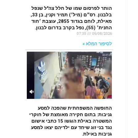
הותר לפרסום שמו של חלל צה"ל שנפל
בלבנון. רס״ם (מיל׳) תמיר וקנין, בן 33,
מאילת, לוחם בגדוד 2855, עוצבת ׳חוד
החנית׳ (55), נפל בקרב בדרום לבנון.
07:35
06/08/2026
לסיפור המלא »
החופשה המשפחתית שהפכה למסע
גניבות: בתום חקירה מאומצת של חוקרי
המשטרה באילת הוגשו 15 כתבי אישום
נגד בני זוג שיחד עם ילדיהם יצאו למסע
גניבות באילת.