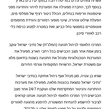
עשרות צוותים וכלים בפריסה רחבה במוקדים רבים בארץ.
בנוסף לכך, החברה מפעילה את המערכת לזיהוי והתרעה מפני
שיטפונות וזרימות בנחלים, הכולל ניטור רציף של מפלסי מים,
הפעלת שילוט אזהרה, שינוי מופעי רמזורים והורדת מחסומים
אוטומטיים במפגשי נחל-כביש, זאת במטרה למנוע כניסת כלי
רכב לאזורי סיכון.
המרכז הלאומי לניהול תנועה (המלנ"ת) של נתיבי ישראל עוקב
בזמן אמת אחר מצב הכבישים בכל רחבי הארץ, מפעיל את
המערכות הטכנולוגיות ומנהל את התנועה בשטח בתיאום מלא
עם משטרת ישראל, הרשויות המקומיות וגורמי החירום.
שגיא בן עטיה, סגן מנהל אגף ניהול אחזקה בנתיבי ישראל:
"נתיבי ישראל נמצאת בכוננות מלאה, מפעילה את מערכות
ההתרעה והניטור המתקדמות שלנו ועוקבת 24/7 אחר מצב
הכבישים דרך המרכז הלאומי לניהול תנועה. אנחנו קוראים
לציבור להישמע להנחיות המשטרה, להימנע מהגעה לאזורים
החסומים ולדווח על כל מפגע למוקד שלנו ב-2120*".