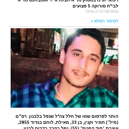
לבי"ח סורוקה 5 פצועים
15:56
07/08/2026
לסיפור המלא »
הותר לפרסום שמו של חלל צה"ל שנפל בלבנון. רס״ם
(מיל׳) תמיר וקנין, בן 33, מאילת, לוחם בגדוד 2855,
עוצבת ׳חוד החנית׳ (55), נפל בקרב בדרום לבנון.