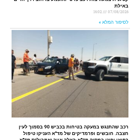
באילת
16:02
07/08/2026
לסיפור המלא »
רכב שהתנגש במעקה בטיחות בכביש 90 בסמוך לעין
חצבה. חובשים ופרמדיקים של מד"א העניקו טיפול
רפואי ופינו במסוק מד"א-הצלה אייר ואמבולנס מד"א