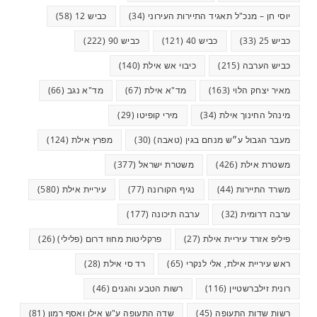
יוסי חן – מנכ"ל תאגיד התיירות העירוני
(34)
כביש 12
(58)
כביש 25
(33)
כביש 40
(121)
כביש 90
(222)
כביש הערבה
(215)
כיבוי אש אילת
(140)
מאיר יצחק הלוי
(163)
מד"א אילת
(67)
מד"א נגב
(66)
מינהל החינוך אילת
(34)
מירי קופיטו
(29)
מעבר הגבול ע״ש מנחם בגין (טאבה)
(30)
מפרץ אילת
(124)
משטרת אילת
(426)
משטרת ישראל
(377)
משרד התיירות
(44)
נגיף הקורונה
(77)
עיריית אילת
(580)
ערבה דרומית
(32)
ערבה תיכונה
(177)
פיליפ אזרד עיריית אילת
(27)
פרקליטות מחוז דרום (פלילי)
(26)
ראש עיריית אילת, אלי לנקרי
(65)
רד סי אילת
(28)
רונית זילברשטיין
(116)
רשות הטבע והגנים
(46)
רשות שדות התעופה
(45)
שדה התעופה ע"ש אילן ואסף רמון
(81)