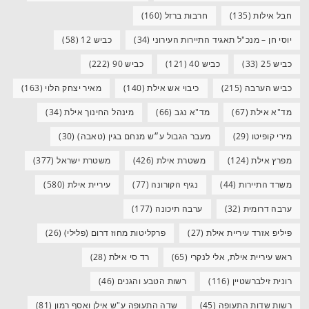
חבל אילות
(135)
חרבות ברזל
(160)
יוסי חן – מנכ"ל תאגיד התיירות העירוני
(34)
כביש 12
(58)
כביש 25
(33)
כביש 40
(121)
כביש 90
(222)
כביש הערבה
(215)
כיבוי אש אילת
(140)
מאיר יצחק הלוי
(163)
מד"א אילת
(67)
מד"א נגב
(66)
מינהל החינוך אילת
(34)
מירי קופיטו
(29)
מעבר הגבול ע״ש מנחם בגין (טאבה)
(30)
מפרץ אילת
(124)
משטרת אילת
(426)
משטרת ישראל
(377)
משרד התיירות
(44)
נגיף הקורונה
(77)
עיריית אילת
(580)
ערבה דרומית
(32)
ערבה תיכונה
(177)
פיליפ אזרד עיריית אילת
(27)
פרקליטות מחוז דרום (פלילי)
(26)
ראש עיריית אילת, אלי לנקרי
(65)
רד סי אילת
(28)
רונית זילברשטיין
(116)
רשות הטבע והגנים
(46)
רשות שדות התעופה
(45)
שדה התעופה ע"ש אילן ואסף רמון
(81)