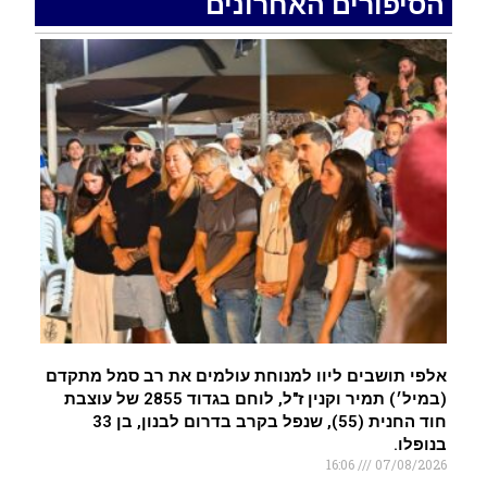
הסיפורים האחרונים
רכב התנגש במעקה בטיחות בכביש 90 בסמוך לעין
חצבה. פצועים
.
איציק נועם מייסד מקומו ערב ערב נפטר
.
אלפי תושבים ליוו למנוחת עולמים את רב סמל מתקדם
(במיל׳) תמיר וקנין ז"ל, לוחם בגדוד 2855 של עוצבת
חוד החנית (55), שנפל בקרב בדרום לבנון, בן 33
בנופלו.
16:06
07/08/2026