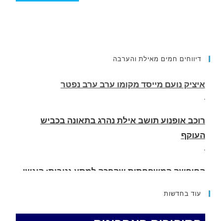
דיווחים חמים מאילת והערבה
רוכב אופנוע תושב אילת נהרג בתאונה בכביש
העוקף
.
החופשה המשפחתית שהפכה למסע גניבות: הוגשו
15 כתבי אישום נגד בני זוג שיחד עם ילדיהם יצאו
למסע גניבות באילת.
.
עוד בחדשות
האדמה רועדת- סדרת רעידות אדמה בחצי האי סיני
.