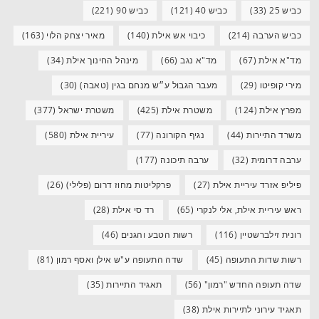
כביש 25
(33)
כביש 40
(121)
כביש 90
(221)
כביש הערבה
(214)
כיבוי אש אילת
(140)
מאיר יצחק הלוי
(163)
מד"א אילת
(67)
מד"א נגב
(66)
מינהל החינוך אילת
(34)
מירי קופיטו
(29)
מעבר הגבול ע״ש מנחם בגין (טאבה)
(30)
מפרץ אילת
(124)
משטרת אילת
(425)
משטרת ישראל
(377)
משרד התיירות
(44)
נגיף הקורונה
(77)
עיריית אילת
(580)
ערבה דרומית
(32)
ערבה תיכונה
(177)
פיליפ אזרד עיריית אילת
(27)
פרקליטות מחוז דרום (פלילי)
(26)
ראש עיריית אילת, אלי לנקרי
(65)
רד סי אילת
(28)
רונית זילברשטיין
(116)
רשות הטבע והגנים
(46)
רשות שדות התעופה
(45)
שדה התעופה ע"ש אילן ואסף רמון
(81)
שדה תעופה החדש "רמון"
(56)
תאגיד התיירות
(35)
תאגיד עירוני לתיירות אילת
(38)