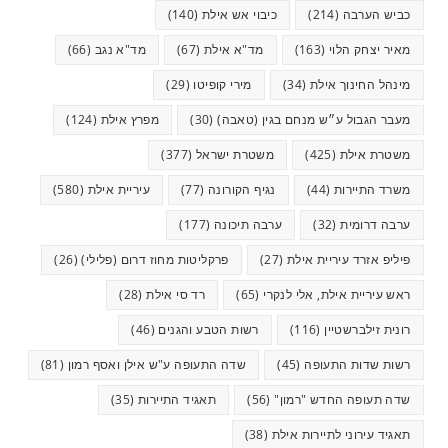
כביש הערבה
(214)
כיבוי אש אילת
(140)
מאיר יצחק הלוי
(163)
מד"א אילת
(67)
מד"א נגב
(66)
מינהל החינוך אילת
(34)
מירי קופיטו
(29)
מעבר הגבול ע״ש מנחם בגין (טאבה)
(30)
מפרץ אילת
(124)
משטרת אילת
(425)
משטרת ישראל
(377)
משרד התיירות
(44)
נגיף הקורונה
(77)
עיריית אילת
(580)
ערבה דרומית
(32)
ערבה תיכונה
(177)
פיליפ אזרד עיריית אילת
(27)
פרקליטות מחוז דרום (פלילי)
(26)
ראש עיריית אילת, אלי לנקרי
(65)
רד סי אילת
(28)
רונית זילברשטיין
(116)
רשות הטבע והגנים
(46)
רשות שדות התעופה
(45)
שדה התעופה ע"ש אילן ואסף רמון
(81)
שדה תעופה החדש "רמון"
(56)
תאגיד התיירות
(35)
תאגיד עירוני לתיירות אילת
(38)