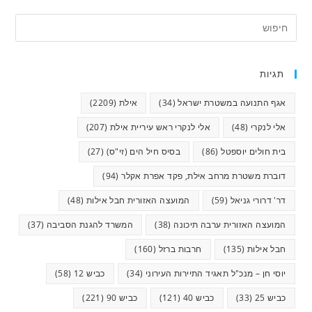
תגיות
אגף התנועה במשטרת ישראל
(34)
אילת
(2209)
אלי לנקרי
(48)
אלי לנקרי ראש עיריית אילת
(207)
בית חולים יוספטל
(86)
בסיס חיל הים (זי"ס)
(27)
דוברת משטרת מרחב אילת, פקד אפרת אקלר
(94)
דר' דרורי גניאל
(59)
המועצה האזורית חבל אילות
(48)
המועצה האזורית ערבה תיכונה
(38)
המשרד להגנת הסביבה
(37)
חבל אילות
(135)
חרבות ברזל
(160)
יוסי חן – מנכ"ל תאגיד התיירות העירוני
(34)
כביש 12
(58)
כביש 25
(33)
כביש 40
(121)
כביש 90
(221)