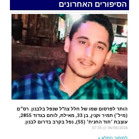
הסיפורים האחרונים
האדמה רועדת- סדרת רעידות אדמה בחצי האי סיני
.
רעידת אדמה הורגשה באילת
.
איציק נועם מייסד מקומו ערב ערב נפטר
.
הותר לפרסום שמו של חלל צה"ל שנפל בלבנון. רס״ם
(מיל׳) תמיר וקנין, בן 33, מאילת, לוחם בגדוד 2855,
עוצבת ׳חוד החנית׳ (55), נפל בקרב בדרום לבנון.
07:35
06/08/2026
לסיפור המלא »