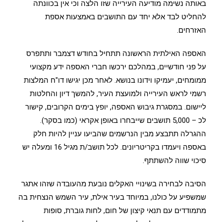
באותה נשימה מודיעה העירייה שזו הלצה וכי אין בכוונתה
להחליט לבד אלא יחד עם התושבים באמצעות אספת
האזרחים.
האספה האילתית הראשונה תתחיל בחודש דצמבר ותתפרס
על פני חודשיים, במהלכם ירכשו חברי האספה ידע מקצועי
ממומחים, יעמיקו וידונו בנושא. לאחר מכן יגישו דו"ח המלצות
רשמי לראש העירייה ולמועצת העיר, להמשך דיון והחלטות
ליישום. במסגרת גיבוש האספה, יופץ בימים הקרובים, קישור
לכ – 5,000 תושבים שייבחרו באופן אקראי (כמו בסקר).
ההגרלה תתבצע מבין הנרשמים שהביעו עניין להיות חלק
באספה ויעמדו בקריטריונים. לכל תושב/ת מגיל 16 ומעלה יש
סיכוי שווה להשתתף.
הסיבה לבחירה בשינויי האקלים נובעת מהעובדה שזהו אתגר
שמשפיע על כולנו, במיוחד בעיר אילת, עיר השמש הנצחית בה
מתמודדים עם תנאי קיצון של חום, לחות גוברת, סופות