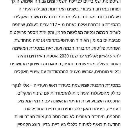
ושיטפונות, שמובילים לצריכת חשמל ומים גבוהה ושימוש הולך
ופוחת במרחב הציבורי. בשנים האחרונות מובילה העירייה
פעולות רבות ומגוונות כחלק מהתמודדות עם משבר האקלים.
במסגרת זו נבחרה אילת כאחת מ – 112 ערים בעולם, שיהפכו
לערים חכמות ונקיות מפליטות פחמן, ומקיימת מספר פרויקטים
סביבתיים במימון האיחוד האירופי בתחומי אנרגיה מתחדשת,
הפחתת פליטות, תחבורה חכמה ועוד, זאת במסגרת המשימה
להגיע לאיזון אקלימי עד שנת 2030. אספת האזרחים תהיה
כאמור פעולה משמעותית נוספת, במסגרתה בשיתוף התושבים
ובליווי מומחים, יגובשו מענים להתמודדות עם שינויי האקלים.
במסגרת התכנית שמיושמת בעידוד ראש העירייה – אלי לנקרי
כחלק מהפעולות העירוניות להתמודדות עם שינויי האקלים,
התכנסה השבוע ועדת ההיגוי הראשונה עם גורמי המקצוע
בעירייה, ביניהם האגף לשירותים חברתיים המוביל את
התכנית, היחידה האזורית לאיכות הסביבה, צוות הזירה וצוות
החדשנות באגף לפיתוח כלכלי בעירייה. בדיון הוצג הקמפיין