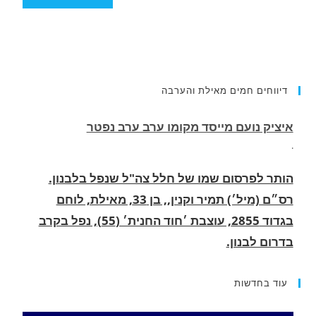
דיווחים חמים מאילת והערבה
הותר לפרסום שמו של חלל צה"ל שנפל בלבנון.
רס״ם (מיל׳) תמיר וקנין,, בן 33, מאילת, לוחם
בגדוד 2855, עוצבת ׳חוד החנית׳ (55), נפל בקרב
בדרום לבנון.
.
החופשה המשפחתית שהפכה למסע גניבות: הוגשו
15 כתבי אישום נגד בני זוג שיחד עם ילדיהם יצאו
למסע גניבות באילת.
עוד בחדשות
.