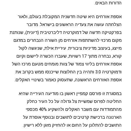
הדורות הבאים.
אספת אזרחים היא שיטה חדשנית המקובלת בעולם, ולאור
הצלחתה עושה את צעדיה הראשונים בישראל. מדובר
בפרקטיקה חדשה של דמוקרטיה דליברטיבית (דיונית), שנותנת
מקום מרכזי להשתתפות אזרחים מן השורה הנבחרים במדגם
מייצג, בעיצוב מדיניות ציבורית. עיריית אילת, שניגשה לקול
קורא, נבחרה מתוך 17 רשויות, שעברו הכשרה ליישום וקיום
אספת אזרחים בליווי צמוד של צוות מומחים מטעם מרכז השל
ודמוקרטיה 3.0 ותהיה בין החלוצות שייכנסו ממש בקרוב את
אספת האזרחים הראשונה, שתעסוק כאמור בשינויי האקלים.
במסגרת זו פורסם קמפיין ראשון בו מודיעה העירייה שהיא
החליטה לפרוס שמשיית צל גדולה על כל העיר כחלק
מהתמודדות עם משבר האקלים ולהשקיע 40% מכספי
הארנונה ברכישת קרטיבים לתושבים ובנוסף אוסרת על
התושבים להתלונן על החום או להחזיק מזגן ללא רישיון.