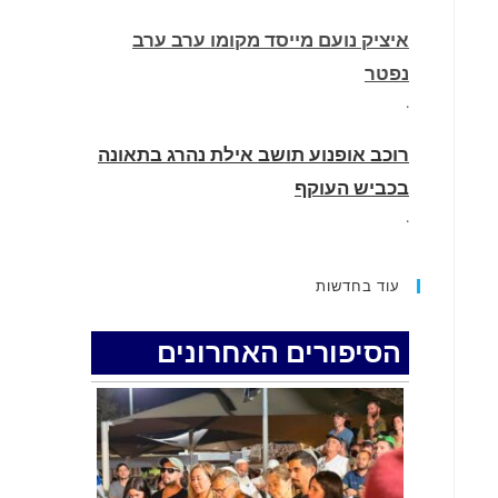
איציק נועם מייסד מקומו ערב ערב
נפטר
.
רוכב אופנוע תושב אילת נהרג בתאונה
בכביש העוקף
.
החופשה המשפחתית שהפכה למסע
עוד בחדשות
גניבות: הוגשו 15 כתבי אישום נגד בני
זוג שיחד עם ילדיהם יצאו למסע גניבות
הסיפורים האחרונים
באילת.
.
האדמה רועדת- סדרת רעידות אדמה
בחצי האי סיני