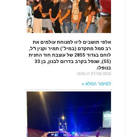
.
רכב התנגש במעקה בטיחות בכביש 90
בסמוך לעין חצבה. פצועים
.
אלפי תושבים ליוו למנוחת עולמים את
רב סמל מתקדם (במיל׳) תמיר וקנין ז"ל,
לוחם בגדוד 2855 של עוצבת חוד החנית
(55), שנפל בקרב בדרום לבנון, בן 33
בנופלו.
16:06
07/08/2026
לסיפור המלא »