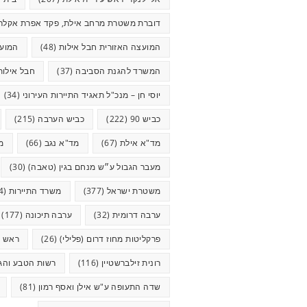
דוברת משטרת מרחב אילת, פקד אפרת אקלר
המועצה האזורית חבל אילות
(48)
המועצ
המשרד להגנת הסביבה
(37)
חבל אילות
יוסי חן – מנכ"ל תאגיד התיירות העירוני
(34)
כביש 90
(222)
כביש הערבה
(215)
מד"א אילת
(67)
מד"א נגב
(66)
מ
מעבר הגבול ע״ש מנחם בגין (טאבה)
(30)
משטרת ישראל
(377)
משרד התיירות
(44)
ערבה דרומית
(32)
ערבה תיכונה
(177)
פרקליטות מחוז דרום (פלילי)
(26)
ראש ע
רונית זילברשטיין
(116)
רשות הטבע והגנ
שדה התעופה ע"ש אילן ואסף רמון
(81)