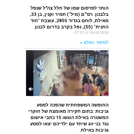
הותר לפרסום שמו של חלל צה"ל שנפל
בלבנון. רס״ם (מיל׳) תמיר וקנין, בן 33,
מאילת, לוחם בגדוד 2855, עוצבת ׳חוד
החנית׳ (55), נפל בקרב בדרום לבנון.
07:35
06/08/2026
לסיפור המלא »
החופשה המשפחתית שהפכה למסע
גניבות: בתום חקירה מאומצת של חוקרי
המשטרה באילת הוגשו 15 כתבי אישום
נגד בני זוג שיחד עם ילדיהם יצאו למסע
גניבות באילת.