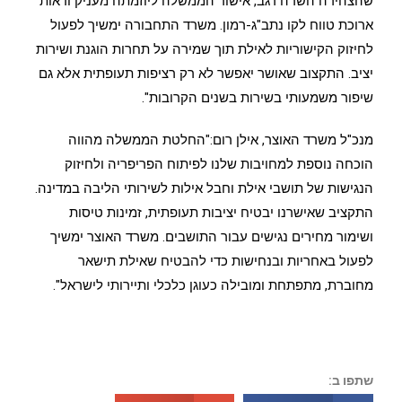
שהצהירה השרה רגב, אישור הממשלה ליוזמתה מעניק ודאות
ארוכת טווח לקו נתב"ג-רמון. משרד התחבורה ימשיך לפעול
לחיזוק הקישוריות לאילת תוך שמירה על תחרות הוגנת ושירות
יציב. התקצוב שאושר יאפשר לא רק רציפות תעופתית אלא גם
שיפור משמעותי בשירות בשנים הקרובות".
מנכ"ל משרד האוצר, אילן רום:"החלטת הממשלה מהווה
הוכחה נוספת למחויבות שלנו לפיתוח הפריפריה ולחיזוק
הנגישות של תושבי אילת וחבל אילות לשירותי הליבה במדינה.
התקציב שאישרנו יבטיח יציבות תעופתית, זמינות טיסות
ושימור מחירים נגישים עבור התושבים. משרד האוצר ימשיך
לפעול באחריות ובנחישות כדי להבטיח שאילת תישאר
מחוברת, מתפתחת ומובילה כעוגן כלכלי ותיירותי לישראל".
שתפו ב: