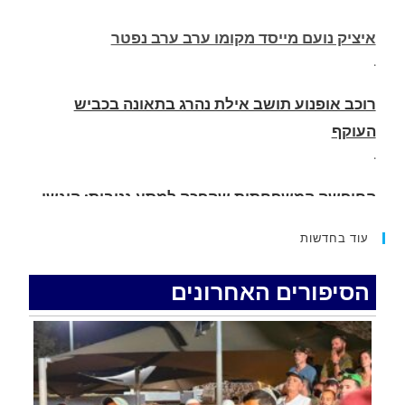
רוכב אופנוע תושב אילת נהרג בתאונה בכביש
העוקף
.
החופשה המשפחתית שהפכה למסע גניבות: הוגשו
15 כתבי אישום נגד בני זוג שיחד עם ילדיהם יצאו
למסע גניבות באילת.
.
עוד בחדשות
האדמה רועדת- סדרת רעידות אדמה בחצי האי סיני
.
הסיפורים האחרונים
רכב התנגש במעקה בטיחות בכביש 90 בסמוך לעין
חצבה. פצועים
.