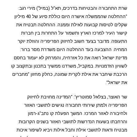
שרת התחבורה והבטיחות בדרכים, תא"ל (במיל') מירי רגב:
"ההחלטה שהממשלה אישרה היום כוללת סיוע של 40 מיליון
שקלים לטיסות קבועות לאילת וממנה. ההחלטה תבטיח את
קישור העיר למרכז הארץ ותשמור על התחרות בין חברות
התעופה. מדובר בצעד חשוב לחיזוק הפריפריה והוזלת יוקר
המחיה. ההצבעה בעד ההחלטה היום משדרת מסר ברור:
מדינת ישראל רואה את כל אזרחיה, והמרחק לא יעמוד בחסם
לשוויון הזדמנויות. במקביל, משרדנו ממשיך בתכנון ובתקצוב קו
הרכבת שיחבר את אילת לקרית שמונה, כחלק מחזון "מחברים
את ישראל".
שר האוצר, בצלאל סמוטריץ': "המדינה מחויבת לחיזוק
הפריפריה ולמתן שירותי תחבורה נגישים לתושבי האזור
ולחיבורה לאזור המרכז. המשך הפעלת קו נתב"ג-רמון
והרחבתו בשעות הנדרשות לתושבי האזור בשנים הקרובות
מבטיח ודאות לתושבי אילת וחבל אילות ויביא לשיפור איכות