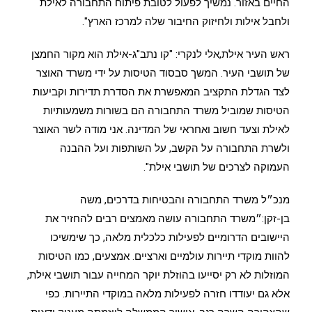
החיים באזור. נמשיך לפעול לטובת פיתוח התחבורה לאילת
ולחבל אילות ולחיזוק החיבור שלה למרכז הארץ".
ראש העיר אילת,אלי לנקרי: "קו נתב"ג-אילת הוא מקור החמצן
של תושבי העיר. המשך סבסוד הטיסות על ידי משרד האוצר
לצד הגדלת התקציב המאפשרת את הסדרת תדירות וקביעות
הטיסות שמוביל משרד התחבורה הם בשורות משמעותיות
לאילת וצעד חשוב ואחראי של המדינה. אני מודה לשר האוצר
ולשרת התחבורה על הקשב, על השותפות ועל ההבנה
העמוקה לצרכים של תושבי אילת".
מנכ״ל משרד התחבורה והבטיחות בדרכים, משה
בן-זקן:״משרד התחבורה עושה מאמצים רבים להחזיר את
היישובים הדרומיים לפעילות כלכלית מלאה, כך שימשיכו
להוות מוקדי תיירות עולמיים וארציים. אמצעים, כמו הטיסות
המוזלות לא רק יסייעו בהוזלת יוקר המחייה עבור תושבי אילת,
אלא גם יעודדו חזרה לפעילות מלאה במוקדי התיירות. כפי