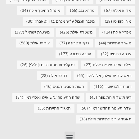
מד"א אילת
(67)
מד"א נגב
(66)
מינהל החינוך אילת
(34)
מירי קופיטו
(29)
מעבר הגבול ע״ש מנחם בגין (טאבה)
(30)
מפרץ אילת
(124)
משטרת אילת
(426)
משטרת ישראל
(377)
משרד התיירות
(44)
נגיף הקורונה
(77)
עיריית אילת
(580)
ערבה דרומית
(32)
ערבה תיכונה
(177)
פיליפ אזרד עיריית אילת
(27)
פרקליטות מחוז דרום (פלילי)
(26)
ראש עיריית אילת, אלי לנקרי
(65)
רד סי אילת
(28)
רונית זילברשטיין
(116)
רשות הטבע והגנים
(46)
רשות שדות התעופה
(45)
שדה התעופה ע"ש אילן ואסף רמון
(81)
שדה תעופה החדש "רמון"
(56)
תאגיד התיירות
(35)
תאגיד עירוני לתיירות אילת
(38)