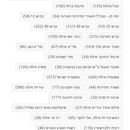
חבל אילות
(135)
חרבות ברזל
(160)
יוסי חן – מנכ"ל תאגיד התיירות העירוני
(34)
כביש 12
(58)
כביש 25
(33)
כביש 40
(121)
כביש 90
(222)
כביש הערבה
(215)
כיבוי אש אילת
(140)
מאיר יצחק הלוי
(163)
מד"א אילת
(67)
מד"א נגב
(66)
מינהל החינוך אילת
(34)
מירי קופיטו
(29)
מעבר הגבול ע״ש מנחם בגין (טאבה)
(30)
מפרץ אילת
(124)
משטרת אילת
(426)
משטרת ישראל
(377)
משרד התיירות
(44)
נגיף הקורונה
(77)
עיריית אילת
(580)
ערבה דרומית
(32)
ערבה תיכונה
(177)
פיליפ אזרד עיריית אילת
(27)
פרקליטות מחוז דרום (פלילי)
(26)
ראש עיריית אילת, אלי לנקרי
(65)
רד סי אילת
(28)
רונית זילברשטיין
(116)
רשות הטבע והגנים
(46)