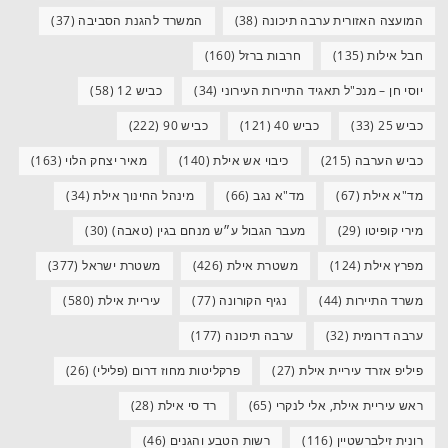
המועצה האזורית ערבה תיכונה
(38)
המשרד להגנת הסביבה
(37)
חבל אילות
(135)
חרבות ברזל
(160)
יוסי חן – מנכ"ל תאגיד התיירות העירוני
(34)
כביש 12
(58)
כביש 25
(33)
כביש 40
(121)
כביש 90
(222)
כביש הערבה
(215)
כיבוי אש אילת
(140)
מאיר יצחק הלוי
(163)
מד"א אילת
(67)
מד"א נגב
(66)
מינהל החינוך אילת
(34)
מירי קופיטו
(29)
מעבר הגבול ע״ש מנחם בגין (טאבה)
(30)
מפרץ אילת
(124)
משטרת אילת
(426)
משטרת ישראל
(377)
משרד התיירות
(44)
נגיף הקורונה
(77)
עיריית אילת
(580)
ערבה דרומית
(32)
ערבה תיכונה
(177)
פיליפ אזרד עיריית אילת
(27)
פרקליטות מחוז דרום (פלילי)
(26)
ראש עיריית אילת, אלי לנקרי
(65)
רד סי אילת
(28)
רונית זילברשטיין
(116)
רשות הטבע והגנים
(46)