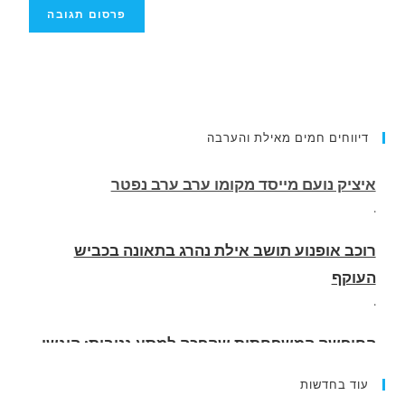
איציק נועם מייסד מקומו ערב ערב נפטר
דיווחים חמים מאילת והערבה
.
רוכב אופנוע תושב אילת נהרג בתאונה בכביש
העוקף
.
החופשה המשפחתית שהפכה למסע גניבות: הוגשו
15 כתבי אישום נגד בני זוג שיחד עם ילדיהם יצאו
למסע גניבות באילת.
.
עוד בחדשות
האדמה רועדת- סדרת רעידות אדמה בחצי האי סיני