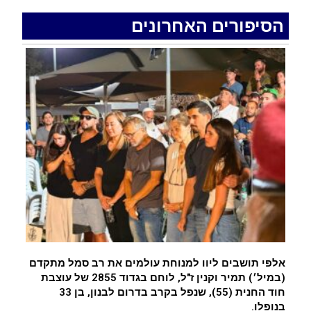
.
הסיפורים האחרונים
רכב התנגש במעקה בטיחות בכביש 90 בסמוך לעין
חצבה. פצועים
.
איציק נועם מייסד מקומו ערב ערב נפטר
.
אלפי תושבים ליוו למנוחת עולמים את רב סמל מתקדם
(במיל׳) תמיר וקנין ז"ל, לוחם בגדוד 2855 של עוצבת
חוד החנית (55), שנפל בקרב בדרום לבנון, בן 33
בנופלו.