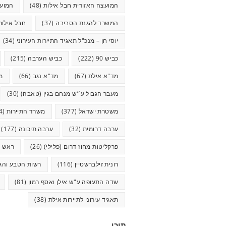
המועצה האזורית חבל אילות
(48)
המועצ
המשרד להגנת הסביבה
(37)
חבל אילות
יוסי חן – מנכ"ל תאגיד התיירות העירוני
(34)
כביש 90
(222)
כביש הערבה
(215)
מד"א אילת
(67)
מד"א נגב
(66)
מ
מעבר הגבול ע״ש מנחם בגין (טאבה)
(30)
משטרת ישראל
(377)
משרד התיירות
(44)
ערבה דרומית
(32)
ערבה תיכונה
(177)
פרקליטות מחוז דרום (פלילי)
(26)
ראש ע
רונית זילברשטיין
(116)
רשות הטבע והגנ
שדה התעופה ע"ש אילן ואסף רמון
(81)
תאגיד עירוני לתיירות אילת
(38)
תוכן