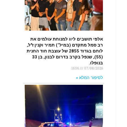
.
רכב התנגש במעקה בטיחות בכביש 90
בסמוך לעין חצבה. פצועים
.
אלפי תושבים ליוו למנוחת עולמים את
רב סמל מתקדם (במיל׳) תמיר וקנין ז"ל,
לוחם בגדוד 2855 של עוצבת חוד החנית
(55), שנפל בקרב בדרום לבנון, בן 33
בנופלו.
16:06
07/08/2026
לסיפור המלא »