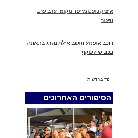
איציק נועם מייסד מקומו ערב ערב
נפטר
.
רוכב אופנוע תושב אילת נהרג בתאונה
בכביש העוקף
.
החופשה המשפחתית שהפכה למסע
עוד בחדשות
גניבות: הוגשו 15 כתבי אישום נגד בני
זוג שיחד עם ילדיהם יצאו למסע גניבות
הסיפורים האחרונים
באילת.
.
האדמה רועדת- סדרת רעידות אדמה
בחצי האי סיני