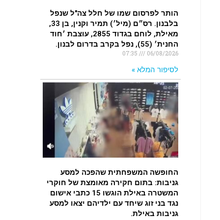
הותר לפרסום שמו של חלל צה"ל שנפל
בלבנון. רס״ם (מיל׳) תמיר וקנין, בן 33,
מאילת, לוחם בגדוד 2855, עוצבת ׳חוד
החנית׳ (55), נפל בקרב בדרום לבנון.
07:35
06/08/2026
לסיפור המלא »
החופשה המשפחתית שהפכה למסע
גניבות: בתום חקירה מאומצת של חוקרי
המשטרה באילת הוגשו 15 כתבי אישום
נגד בני זוג שיחד עם ילדיהם יצאו למסע
גניבות באילת.