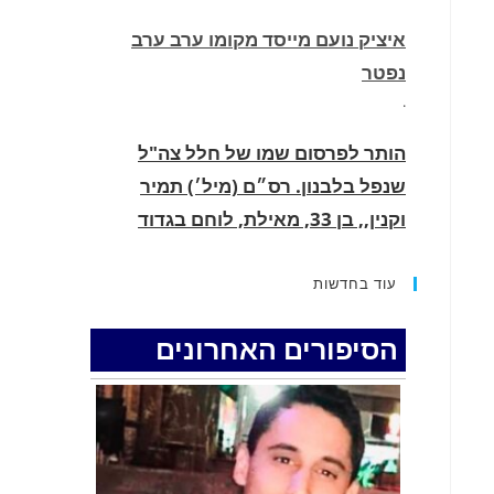
איציק נועם מייסד מקומו ערב ערב
נפטר
.
הותר לפרסום שמו של חלל צה"ל
שנפל בלבנון. רס״ם (מיל׳) תמיר
וקנין,, בן 33, מאילת, לוחם בגדוד
2855, עוצבת ׳חוד החנית׳ (55), נפל
בקרב בדרום לבנון.
עוד בחדשות
.
הסיפורים האחרונים
החופשה המשפחתית שהפכה למסע
גניבות: הוגשו 15 כתבי אישום נגד בני
זוג שיחד עם ילדיהם יצאו למסע גניבות
באילת.