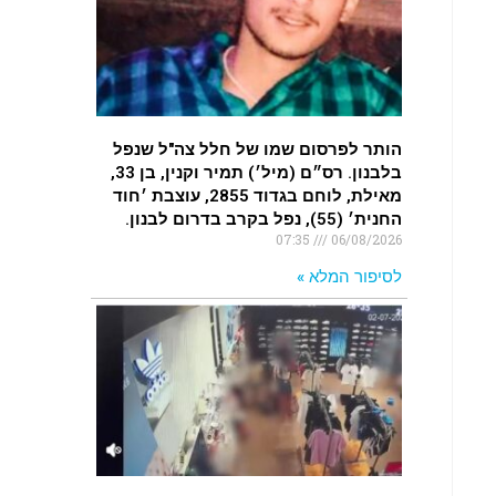
.
האדמה רועדת- סדרת רעידות אדמה
בחצי האי סיני
.
הותר לפרסום שמו של חלל צה"ל שנפל
רעידת אדמה הורגשה באילת
בלבנון. רס״ם (מיל׳) תמיר וקנין, בן 33,
.
מאילת, לוחם בגדוד 2855, עוצבת ׳חוד
החנית׳ (55), נפל בקרב בדרום לבנון.
07:35
06/08/2026
לסיפור המלא »