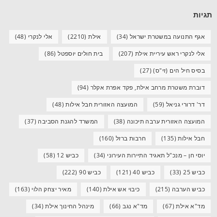
תגיות
אגף התנועה במשטרת ישראל
(34)
אילת
(2210)
אלי לנקרי
(48)
אלי לנקרי ראש עיריית אילת
(207)
בית חולים יוספטל
(86)
בסיס חיל הים (זי"ס)
(27)
דוברת משטרת מרחב אילת, פקד אפרת אקלר
(94)
דר' דרורי גניאל
(59)
המועצה האזורית חבל אילות
(48)
המועצה האזורית ערבה תיכונה
(38)
המשרד להגנת הסביבה
(37)
חבל אילות
(135)
חרבות ברזל
(160)
יוסי חן – מנכ"ל תאגיד התיירות העירוני
(34)
כביש 12
(58)
כביש 25
(33)
כביש 40
(121)
כביש 90
(222)
כביש הערבה
(215)
כיבוי אש אילת
(140)
מאיר יצחק הלוי
(163)
מד"א אילת
(67)
מד"א נגב
(66)
מינהל החינוך אילת
(34)