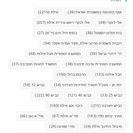
אגף התנועה במשטרת ישראל
(34)
אילת
(2210)
אלי לנקרי
(48)
אלי לנקרי ראש עיריית אילת
(207)
בית חולים יוספטל
(86)
בסיס חיל הים (זי"ס)
(27)
דוברת משטרת מרחב אילת, פקד אפרת אקלר
(94)
דר' דרורי גניאל
(59)
המועצה האזורית חבל אילות
(48)
המועצה האזורית ערבה תיכונה
(38)
המשרד להגנת הסביבה
(37)
חבל אילות
(135)
חרבות ברזל
(160)
יוסי חן – מנכ"ל תאגיד התיירות העירוני
(34)
כביש 12
(58)
כביש 25
(33)
כביש 40
(121)
כביש 90
(222)
כביש הערבה
(215)
כיבוי אש אילת
(140)
מאיר יצחק הלוי
(163)
מד"א אילת
(67)
מד"א נגב
(66)
מינהל החינוך אילת
(34)
מירי קופיטו
(29)