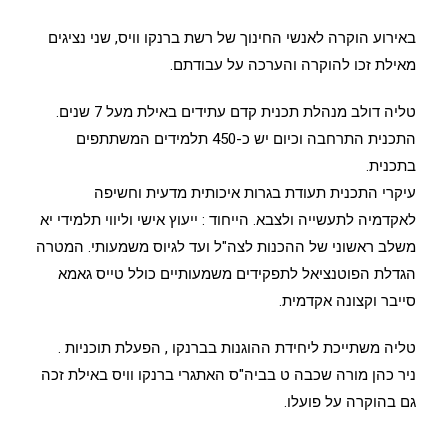
באירוע הוקרה לאנשי החינוך של רשת ברנקו וויס, שני נציגים
מאילת זכו להוקרה והערכה על עבודתם.
טליה דולב מנהלת תכנית קדם עתידים באילת מעל 7 שנים.
התכנית התרחבה וכיום יש כ-450 תלמידים המשתתפים
בתכנית.
עיקרי התכנית תעודת בגרות איכותית מדעית וחשיפה
לאקדמיה לתעשייה ולצבא. הייחוד : ייעוץ אישי וליווי תלמידי יא
משלב ראשוני של ההכנות לצה"ל ועד לגיוס משמעותי. המטרה
הגדלת הפוטנציאל לתפקידים משמעותיים כולל טייס גאמא
סייבר וקצונה אקדמית.
טליה משתייכת ליחידת ההוגנות בברנקו , הפעלת תוכניות .
ניר כהן מורה שכבה ט בביה"ס האתגרי ברנקו וויס באילת זכה
גם בהוקרה על פועלו.