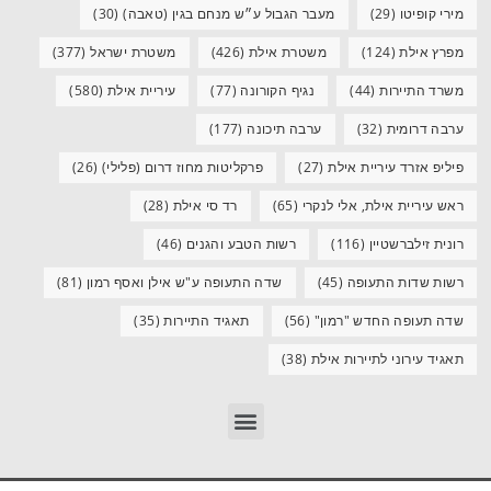
מירי קופיטו
(29)
מעבר הגבול ע״ש מנחם בגין (טאבה)
(30)
מפרץ אילת
(124)
משטרת אילת
(426)
משטרת ישראל
(377)
משרד התיירות
(44)
נגיף הקורונה
(77)
עיריית אילת
(580)
ערבה דרומית
(32)
ערבה תיכונה
(177)
פיליפ אזרד עיריית אילת
(27)
פרקליטות מחוז דרום (פלילי)
(26)
ראש עיריית אילת, אלי לנקרי
(65)
רד סי אילת
(28)
רונית זילברשטיין
(116)
רשות הטבע והגנים
(46)
רשות שדות התעופה
(45)
שדה התעופה ע"ש אילן ואסף רמון
(81)
שדה תעופה החדש "רמון"
(56)
תאגיד התיירות
(35)
תאגיד עירוני לתיירות אילת
(38)