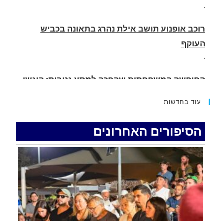
העוקף
.
החופשה המשפחתית שהפכה למסע גניבות: הוגשו
15 כתבי אישום נגד בני זוג שיחד עם ילדיהם יצאו
למסע גניבות באילת.
.
עוד בחדשות
האדמה רועדת- סדרת רעידות אדמה בחצי האי סיני
.
הסיפורים האחרונים
רכב התנגש במעקה בטיחות בכביש 90 בסמוך לעין
חצבה. פצועים
.
איציק נועם מייסד מקומו ערב ערב נפטר
.