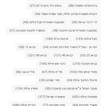
בית חולים יוספטל
(86)
בסיס חיל הים (זי"ס)
(27)
דוברת משטרת מרחב אילת, פקד אפרת אקלר
(94)
דר' דרורי גניאל
(59)
המועצה האזורית חבל אילות
(48)
המועצה האזורית ערבה תיכונה
(38)
המשרד להגנת הסביבה
(37)
חבל אילות
(135)
חרבות ברזל
(160)
יוסי חן – מנכ"ל תאגיד התיירות העירוני
(34)
כביש 12
(58)
כביש 25
(33)
כביש 40
(121)
כביש 90
(221)
כביש הערבה
(214)
כיבוי אש אילת
(140)
מאיר יצחק הלוי
(163)
מד"א אילת
(67)
מד"א נגב
(66)
מינהל החינוך אילת
(34)
מירי קופיטו
(29)
מעבר הגבול ע״ש מנחם בגין (טאבה)
(30)
מפרץ אילת
(124)
משטרת אילת
(425)
משטרת ישראל
(377)
משרד התיירות
(44)
נגיף הקורונה
(77)
עיריית אילת
(580)