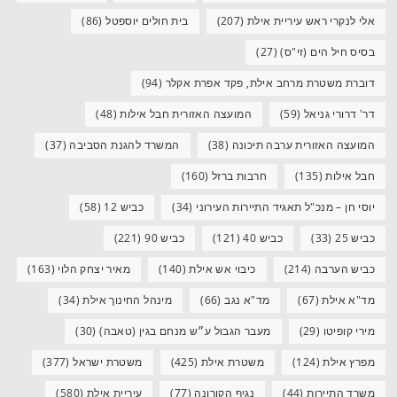
אלי לנקרי ראש עיריית אילת
(207)
בית חולים יוספטל
(86)
בסיס חיל הים (זי"ס)
(27)
דוברת משטרת מרחב אילת, פקד אפרת אקלר
(94)
דר' דרורי גניאל
(59)
המועצה האזורית חבל אילות
(48)
המועצה האזורית ערבה תיכונה
(38)
המשרד להגנת הסביבה
(37)
חבל אילות
(135)
חרבות ברזל
(160)
יוסי חן – מנכ"ל תאגיד התיירות העירוני
(34)
כביש 12
(58)
כביש 25
(33)
כביש 40
(121)
כביש 90
(221)
כביש הערבה
(214)
כיבוי אש אילת
(140)
מאיר יצחק הלוי
(163)
מד"א אילת
(67)
מד"א נגב
(66)
מינהל החינוך אילת
(34)
מירי קופיטו
(29)
מעבר הגבול ע״ש מנחם בגין (טאבה)
(30)
מפרץ אילת
(124)
משטרת אילת
(425)
משטרת ישראל
(377)
משרד התיירות
(44)
נגיף הקורונה
(77)
עיריית אילת
(580)