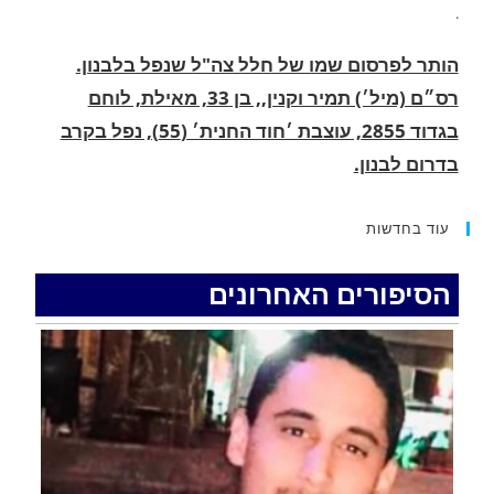
רס״ם (מיל׳) תמיר וקנין,, בן 33, מאילת, לוחם
בגדוד 2855, עוצבת ׳חוד החנית׳ (55), נפל בקרב
בדרום לבנון.
.
החופשה המשפחתית שהפכה למסע גניבות: הוגשו
15 כתבי אישום נגד בני זוג שיחד עם ילדיהם יצאו
עוד בחדשות
למסע גניבות באילת.
.
הסיפורים האחרונים
האדמה רועדת- סדרת רעידות אדמה בחצי האי סיני
.
רעידת אדמה הורגשה באילת
.
איציק נועם מייסד מקומו ערב ערב נפטר