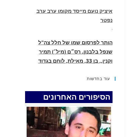
איציק נועם מייסד מקומו ערב ערב
נפטר
.
הותר לפרסום שמו של חלל צה"ל
שנפל בלבנון. רס״ם (מיל׳) תמיר
וקנין,, בן 33, מאילת, לוחם בגדוד
2855, עוצבת ׳חוד החנית׳ (55), נפל
בקרב בדרום לבנון.
עוד בחדשות
.
הסיפורים האחרונים
החופשה המשפחתית שהפכה למסע
גניבות: הוגשו 15 כתבי אישום נגד בני
זוג שיחד עם ילדיהם יצאו למסע גניבות
באילת.