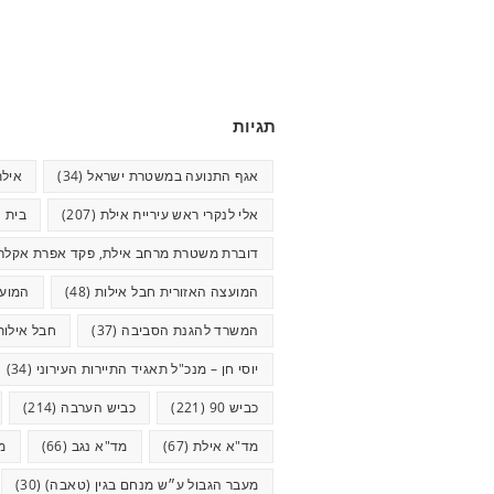
תגיות
אגף התנועה במשטרת ישראל
(34)
אילת
אלי לנקרי ראש עיריית אילת
(207)
בית ח
דוברת משטרת מרחב אילת, פקד אפרת אקלר
המועצה האזורית חבל אילות
(48)
המועצ
המשרד להגנת הסביבה
(37)
חבל אילות
יוסי חן – מנכ"ל תאגיד התיירות העירוני
(34)
כביש 90
(221)
כביש הערבה
(214)
מד"א אילת
(67)
מד"א נגב
(66)
מ
מעבר הגבול ע״ש מנחם בגין (טאבה)
(30)