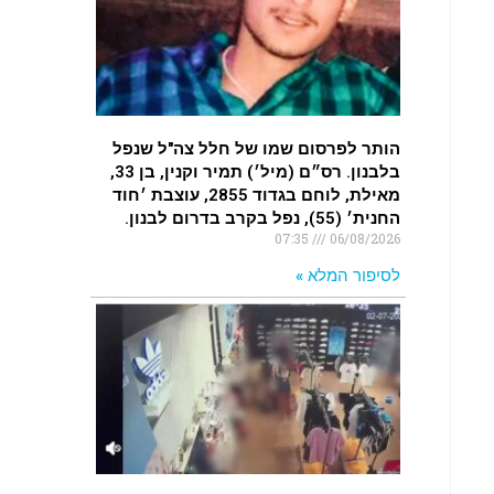
.
האדמה רועדת- סדרת רעידות אדמה
בחצי האי סיני
.
הותר לפרסום שמו של חלל צה"ל שנפל
רעידת אדמה הורגשה באילת
בלבנון. רס״ם (מיל׳) תמיר וקנין, בן 33,
.
מאילת, לוחם בגדוד 2855, עוצבת ׳חוד
החנית׳ (55), נפל בקרב בדרום לבנון.
07:35
06/08/2026
לסיפור המלא »